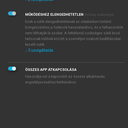
Kérek értesítést az Akadémiai Kiadó Zrt. újdonságairól,
akcióiról.
MŰKÖDÉSHEZ ELENGEDHETETLEN
(mindig szükséges)
Az
Adatkezelési tájékoztatóban
foglaltakat tudomásul
veszem és elfogadom.
Ezek a sütik elengedhetetlenek az oldalunkon történő
Az
Általános vásárlási feltételeket
, valamint a
szotar.net
és a
böngészéshez,a funkciók használatához, és a felhasználók
mersz.hu
oldalak licencszerződéseiben foglaltakat
nem tilthatják le azokat. A feltétlenül szükséges sütik közé
tudomásul veszem és elfogadom.
tartoznak többek között a személyre szabott beállításokat
kezelő sütik.
↓
3
szolgáltatás
KIPRÓBÁLOM
ÖSSZES APP ÁTKAPCSOLÁSA
Használja ezt a kapcsolót az összes alkalmazás
engedélyezéséhez/letiltásához.
MIÉRT ÉRDEMES A MERSZ ONLINE
OKOSKÖNYVTÁRAT HASZNÁLNI?