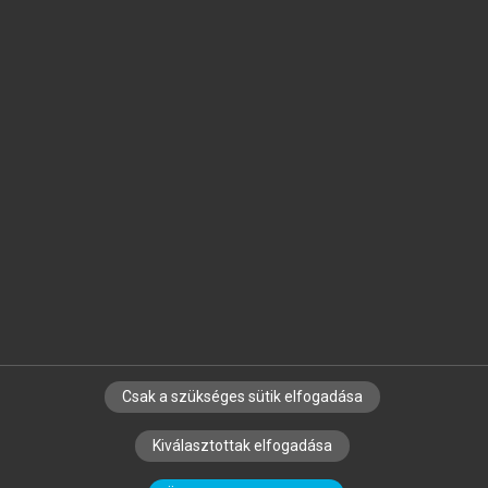
Jelöld meg a számodra fontos részeket, és
készíts
saját
jegyzeteket!
Egyéni előfizetéssel további
MeRSZ+ funkciókat
és
tartalmakat is elérhetsz.
Csak a szükséges sütik elfogadása
SZERZŐKNEK
CÉGEKNEK
KÖNYVTÁROSOKNAK
Kiválasztottak elfogadása
SZERKESZTÉSI ÉS LEKTORÁLÁSI ALAPELVEK