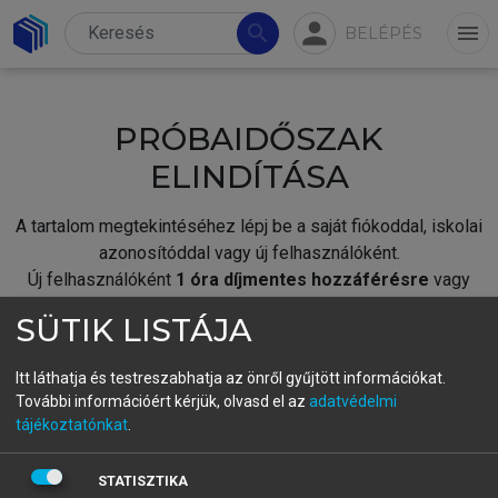
person
search
menu
BELÉPÉS
PRÓBAIDŐSZAK
ELINDÍTÁSA
A tartalom megtekintéséhez lépj be a saját fiókoddal, iskolai
azonosítóddal vagy új felhasználóként.
Új felhasználóként
1 óra díjmentes hozzáférésre
vagy
jogosult.
SÜTIK LISTÁJA
A próbaidőszak elindításához,
jelentkezz
be meglévő
fiókoddal,
vagy hozz létre új fiókot.
Itt láthatja és testreszabhatja az önről gyűjtött információkat.
További információért kérjük, olvasd el az
adatvédelmi
A regisztráció után a
próbaidőszak
automatikusan
elindul.
tájékoztatónkat
.
BELÉPÉS SAJÁT FIÓKKAL
STATISZTIKA