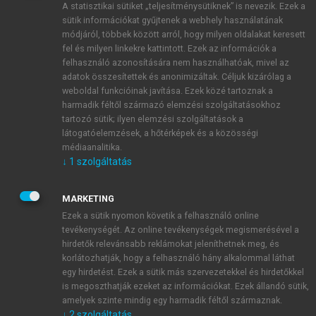
A statisztikai sütiket „teljesítménysütiknek” is nevezik. Ezek a
sütik információkat gyűjtenek a webhely használatának
módjáról, többek között arról, hogy milyen oldalakat keresett
ÚJ FIÓK LÉTREHOZÁSA
fel és milyen linkekre kattintott. Ezek az információk a
1 óra díjmentes hozzáférés
felhasználó azonosítására nem használhatóak, mivel az
adatok összesítettek és anonimizáltak. Céljuk kizárólag a
weboldal funkcióinak javítása. Ezek közé tartoznak a
E-MAIL-CÍM
harmadik féltől származó elemzési szolgáltatásokhoz
tartozó sütik; ilyen elemzési szolgáltatások a
látogatóelemzések, a hőtérképek és a közösségi
NÉV
médiaanalitika.
↓
1
szolgáltatás
JELSZÓ
MARKETING
Ezek a sütik nyomon követik a felhasználó online
tevékenységét. Az online tevékenységek megismerésével a
JELSZÓ ÚJRA
hirdetők relevánsabb reklámokat jeleníthetnek meg, és
korlátozhatják, hogy a felhasználó hány alkalommal láthat
egy hirdetést. Ezek a sütik más szervezetekkel és hirdetőkkel
is megoszthatják ezeket az információkat. Ezek állandó sütik,
Kérek értesítést a MeRSZ újdonságairól, akcióiról.
amelyek szinte mindig egy harmadik féltől származnak.
↓
2
szolgáltatás