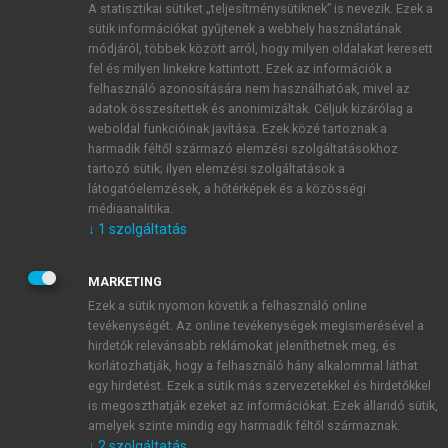
A statisztikai sütiket „teljesítménysütiknek” is nevezik. Ezek a
sütik információkat gyűjtenek a webhely használatának
módjáról, többek között arról, hogy milyen oldalakat keresett
ÚJ FIÓK LÉTREHOZÁSA
fel és milyen linkekre kattintott. Ezek az információk a
1 óra díjmentes hozzáférés
felhasználó azonosítására nem használhatóak, mivel az
adatok összesítettek és anonimizáltak. Céljuk kizárólag a
weboldal funkcióinak javítása. Ezek közé tartoznak a
E-MAIL-CÍM
harmadik féltől származó elemzési szolgáltatásokhoz
tartozó sütik; ilyen elemzési szolgáltatások a
látogatóelemzések, a hőtérképek és a közösségi
NÉV
médiaanalitika.
↓
1
szolgáltatás
JELSZÓ
MARKETING
Ezek a sütik nyomon követik a felhasználó online
tevékenységét. Az online tevékenységek megismerésével a
JELSZÓ ÚJRA
hirdetők relevánsabb reklámokat jeleníthetnek meg, és
korlátozhatják, hogy a felhasználó hány alkalommal láthat
egy hirdetést. Ezek a sütik más szervezetekkel és hirdetőkkel
is megoszthatják ezeket az információkat. Ezek állandó sütik,
Kérek értesítést a MeRSZ újdonságairól, akcióiról.
amelyek szinte mindig egy harmadik féltől származnak.
↓
2
szolgáltatás