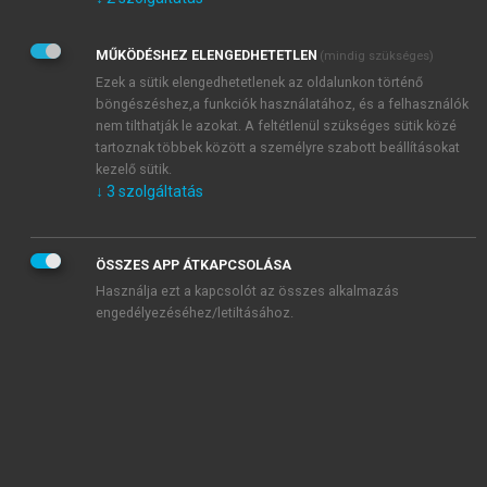
Kérek értesítést az Akadémiai Kiadó Zrt. újdonságairól,
akcióiról.
MŰKÖDÉSHEZ ELENGEDHETETLEN
(mindig szükséges)
Az
Adatkezelési tájékoztatóban
foglaltakat tudomásul
veszem és elfogadom.
Ezek a sütik elengedhetetlenek az oldalunkon történő
Az
Általános vásárlási feltételeket
, valamint a
szotar.net
és a
böngészéshez,a funkciók használatához, és a felhasználók
mersz.hu
oldalak licencszerződéseiben foglaltakat
nem tilthatják le azokat. A feltétlenül szükséges sütik közé
tudomásul veszem és elfogadom.
tartoznak többek között a személyre szabott beállításokat
kezelő sütik.
↓
3
szolgáltatás
KIPRÓBÁLOM
ÖSSZES APP ÁTKAPCSOLÁSA
Használja ezt a kapcsolót az összes alkalmazás
engedélyezéséhez/letiltásához.
MIÉRT ÉRDEMES A MERSZ ONLINE
OKOSKÖNYVTÁRAT HASZNÁLNI?