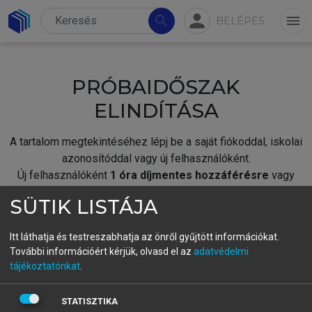
person
search
menu
BELÉPÉS
PRÓBAIDŐSZAK
ELINDÍTÁSA
A tartalom megtekintéséhez lépj be a saját fiókoddal, iskolai
azonosítóddal vagy új felhasználóként.
Új felhasználóként
1 óra díjmentes hozzáférésre
vagy
jogosult.
SÜTIK LISTÁJA
A próbaidőszak elindításához,
jelentkezz
be meglévő
fiókoddal,
vagy hozz létre új fiókot.
Itt láthatja és testreszabhatja az önről gyűjtött információkat.
További információért kérjük, olvasd el az
adatvédelmi
A regisztráció után a
próbaidőszak
automatikusan
elindul.
tájékoztatónkat
.
BELÉPÉS SAJÁT FIÓKKAL
STATISZTIKA