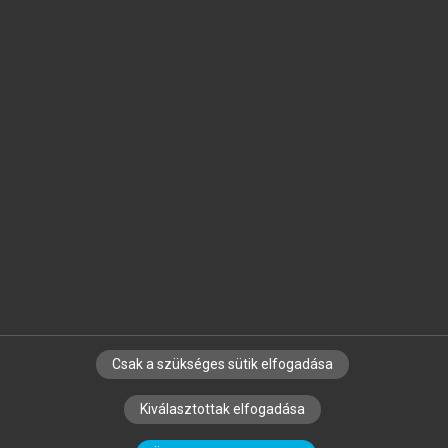
Jelöld meg a számodra fontos részeket, és
készíts
saját
jegyzeteket!
Egyéni előfizetéssel további
MeRSZ+ funkciókat
és
tartalmakat is elérhetsz.
Csak a szükséges sütik elfogadása
SZERZŐKNEK
CÉGEKNEK
KÖNYVTÁROSOKNAK
Kiválasztottak elfogadása
SZERKESZTÉSI ÉS LEKTORÁLÁSI ALAPELVEK