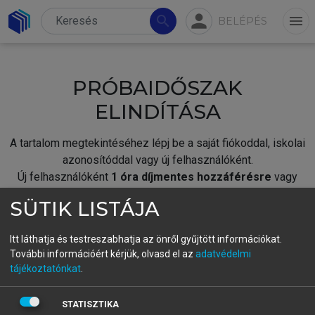
person
search
menu
BELÉPÉS
PRÓBAIDŐSZAK
ELINDÍTÁSA
A tartalom megtekintéséhez lépj be a saját fiókoddal, iskolai
azonosítóddal vagy új felhasználóként.
Új felhasználóként
1 óra díjmentes hozzáférésre
vagy
jogosult.
SÜTIK LISTÁJA
A próbaidőszak elindításához,
jelentkezz
be meglévő
fiókoddal,
vagy hozz létre új fiókot.
Itt láthatja és testreszabhatja az önről gyűjtött információkat.
További információért kérjük, olvasd el az
adatvédelmi
A regisztráció után a
próbaidőszak
automatikusan
elindul.
tájékoztatónkat
.
BELÉPÉS SAJÁT FIÓKKAL
STATISZTIKA