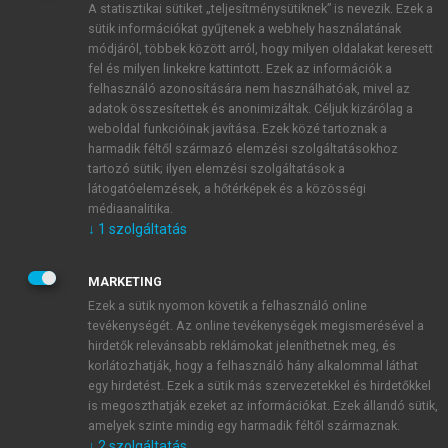
A statisztikai sütiket „teljesítménysütiknek” is nevezik. Ezek a
sütik információkat gyűjtenek a webhely használatának
módjáról, többek között arról, hogy milyen oldalakat keresett
ÚJ FIÓK LÉTREHOZÁSA
fel és milyen linkekre kattintott. Ezek az információk a
1 óra díjmentes hozzáférés
felhasználó azonosítására nem használhatóak, mivel az
adatok összesítettek és anonimizáltak. Céljuk kizárólag a
weboldal funkcióinak javítása. Ezek közé tartoznak a
E-MAIL-CÍM
harmadik féltől származó elemzési szolgáltatásokhoz
tartozó sütik; ilyen elemzési szolgáltatások a
látogatóelemzések, a hőtérképek és a közösségi
NÉV
médiaanalitika.
↓
1
szolgáltatás
JELSZÓ
MARKETING
Ezek a sütik nyomon követik a felhasználó online
tevékenységét. Az online tevékenységek megismerésével a
JELSZÓ ÚJRA
hirdetők relevánsabb reklámokat jeleníthetnek meg, és
korlátozhatják, hogy a felhasználó hány alkalommal láthat
egy hirdetést. Ezek a sütik más szervezetekkel és hirdetőkkel
is megoszthatják ezeket az információkat. Ezek állandó sütik,
Kérek értesítést a MeRSZ újdonságairól, akcióiról.
amelyek szinte mindig egy harmadik féltől származnak.
↓
2
szolgáltatás