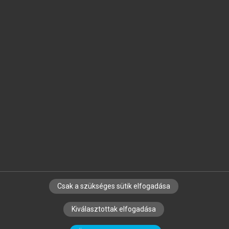
Jelöld meg a számodra fontos részeket, és
készíts
saját
jegyzeteket!
Egyéni előfizetéssel további
MeRSZ+ funkciókat
és
tartalmakat is elérhetsz.
Csak a szükséges sütik elfogadása
SZERZŐKNEK
CÉGEKNEK
KÖNYVTÁROSOKNAK
Kiválasztottak elfogadása
SZERKESZTÉSI ÉS LEKTORÁLÁSI ALAPELVEK