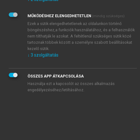
Kérek értesítést az Akadémiai Kiadó Zrt. újdonságairól,
akcióiról.
MŰKÖDÉSHEZ ELENGEDHETETLEN
(mindig szükséges)
Az
Adatkezelési tájékoztatóban
foglaltakat tudomásul
veszem és elfogadom.
Ezek a sütik elengedhetetlenek az oldalunkon történő
Az
Általános vásárlási feltételeket
, valamint a
szotar.net
és a
böngészéshez,a funkciók használatához, és a felhasználók
mersz.hu
oldalak licencszerződéseiben foglaltakat
nem tilthatják le azokat. A feltétlenül szükséges sütik közé
tudomásul veszem és elfogadom.
tartoznak többek között a személyre szabott beállításokat
kezelő sütik.
↓
3
szolgáltatás
KIPRÓBÁLOM
ÖSSZES APP ÁTKAPCSOLÁSA
Használja ezt a kapcsolót az összes alkalmazás
engedélyezéséhez/letiltásához.
MIÉRT ÉRDEMES A MERSZ ONLINE
OKOSKÖNYVTÁRAT HASZNÁLNI?