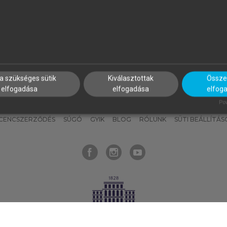
nyokat, hogy bármikor azonnal
részeket, és
készíts
saj
hozzájuk férhess!
jegyzeteket!
a szükséges sütik
Kiválasztottak
Összes
elfogadása
elfogadása
elfog
KNAK
SZERKESZTÉSI ÉS LEKTORÁLÁSI ALAPELVEK
MI – ÁLTALÁNOS
Pow
ICENCSZERZŐDÉS
SÚGÓ
GYIK
BLOG
RÓLUNK
SÜTI BEÁLLÍTÁS