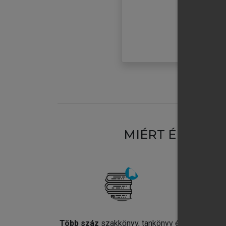
MIÉRT ÉRDEME
Több száz
szakkönyv, tankönyv és
Jel