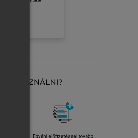
erződéseiben foglaltakat
ogadom.
ÓBÁLOM
AT HASZNÁLNI?
ntos
Egyéni előfizetéssel további