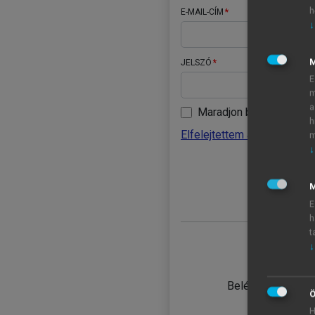
h
E-MAIL-CÍM
↓
JELSZÓ
E
m
a
Maradjon belépve
h
Elfelejtettem a jelszavamat
m
↓
BELÉ
M
E
h
t
↓
TANULÓ
Belépés intézmén
Ö
H