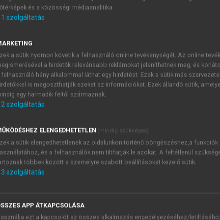
őtérképek és a közösségi médiaanalitika.
E-MAIL-CÍM
1
szolgáltatás
MARKETING
NÉV
zek a sütik nyomon követik a felhasználó online tevékenységét. Az online tev
egismerésével a hirdetők relevánsabb reklámokat jeleníthetnek meg, és korlát
 felhasználó hány alkalommal láthat egy hirdetést. Ezek a sütik más szervezete
JELSZÓ
irdetőkkel is megoszthatják ezeket az információkat. Ezek állandó sütik, amely
indig egy harmadik féltől származnak.
2
szolgáltatás
JELSZÓ ÚJRA
PÉS
ŰKÖDÉSHEZ ELENGEDHETETLEN
(mindig szükséges)
zek a sütik elengedhetetlenek az oldalunkon történő böngészéshez,a funkciók
asználatához, és a felhasználók nem tilthatják le azokat. A feltétlenül szükség
Kérek értesítést a MeRSZ új
artoznak többek között a személyre szabott beállításokat kezelő sütik.
Kérek értesítést az Akadémi
3
szolgáltatás
akcióiról.
 VAGY?
Az
Adatkezelési tájékozta
yi azonosítóval
veszem és elfogadom.
SSZES APP ÁTKAPCSOLÁSA
Az
Általános vásárlási felt
asználja ezt a kapcsolót az összes alkalmazás engedélyezéséhez/letiltásáho