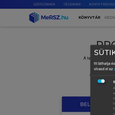
SZERZŐKNEK
CÉGEKNEK
KÖNYVTÁROSO
KÖNYVTÁR
KED
PR
SÜTIK
A tartalom megtek
Itt láthatja 
olvasd el az
A próbaidősza
S
A
w
m
BELÉPÉS SAJ
h
f
s