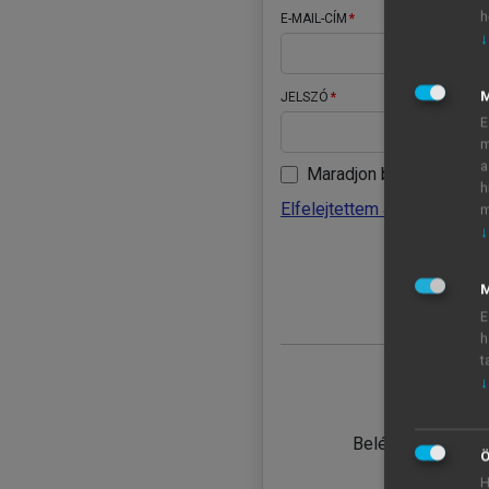
h
E-MAIL-CÍM
↓
JELSZÓ
E
m
a
Maradjon belépve
h
Elfelejtettem a jelszavamat
m
↓
BELÉ
M
E
h
t
↓
TANULÓ
Belépés intézmén
Ö
H