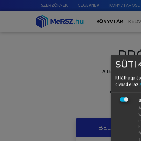
SZERZŐKNEK
CÉGEKNEK
KÖNYVTÁROSO
KÖNYVTÁR
KED
PR
SÜTIK
A tartalom megtek
Itt láthatja 
olvasd el az
A próbaidősza
S
A
w
m
BELÉPÉS SAJ
h
f
s