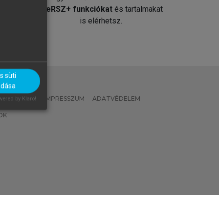
át
MeRSZ+ funkciókat
és tartalmakat
is elérhetsz.
 süti
adása
 IRÁNYELVEK
IMPRESSZUM
ADATVÉDELEM
ered by Klaro!
OK