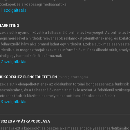
őtérképek és a közösségi médiaanalitika.
E-MAIL-CÍM
1
szolgáltatás
MARKETING
NÉV
zek a sütik nyomon követik a felhasználó online tevékenységét. Az online tev
egismerésével a hirdetők relevánsabb reklámokat jeleníthetnek meg, és korlát
 felhasználó hány alkalommal láthat egy hirdetést. Ezek a sütik más szervezete
JELSZÓ
irdetőkkel is megoszthatják ezeket az információkat. Ezek állandó sütik, amely
indig egy harmadik féltől származnak.
2
szolgáltatás
JELSZÓ ÚJRA
PÉS
ŰKÖDÉSHEZ ELENGEDHETETLEN
(mindig szükséges)
zek a sütik elengedhetetlenek az oldalunkon történő böngészéshez,a funkciók
asználatához, és a felhasználók nem tilthatják le azokat. A feltétlenül szükség
Kérek értesítést a MeRSZ új
artoznak többek között a személyre szabott beállításokat kezelő sütik.
Kérek értesítést az Akadémi
3
szolgáltatás
akcióiról.
 VAGY?
Az
Adatkezelési tájékozta
yi azonosítóval
veszem és elfogadom.
SSZES APP ÁTKAPCSOLÁSA
Az
Általános vásárlási felt
asználja ezt a kapcsolót az összes alkalmazás engedélyezéséhez/letiltásáho