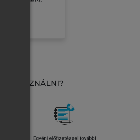
erződéseiben foglaltakat
ogadom.
ÓBÁLOM
AT HASZNÁLNI?
ntos
Egyéni előfizetéssel további