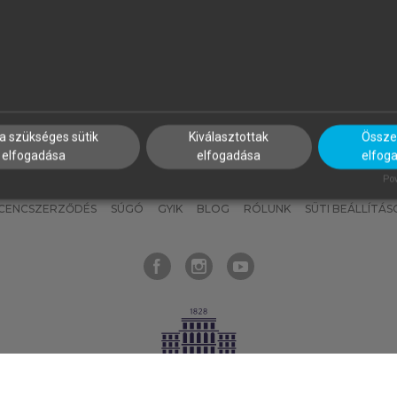
nyokat, hogy bármikor azonnal
részeket, és
készíts
saj
hozzájuk férhess!
jegyzeteket!
a szükséges sütik
Kiválasztottak
Összes
elfogadása
elfogadása
elfog
KNAK
SZERKESZTÉSI ÉS LEKTORÁLÁSI ALAPELVEK
MI – ÁLTALÁNOS
Pow
ICENCSZERZŐDÉS
SÚGÓ
GYIK
BLOG
RÓLUNK
SÜTI BEÁLLÍTÁS