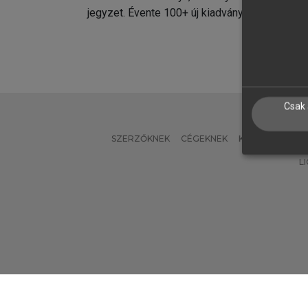
jegyzet. Évente 100+ új kiadvány.
kiadvá
Csak 
SZERZŐKNEK
CÉGEKNEK
KÖNYVTÁROSO
L
Verzió: 2.7.2