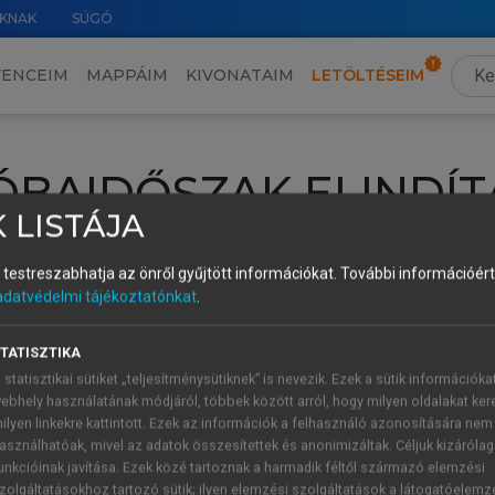
KNAK
SÚGÓ
VENCEIM
MAPPÁIM
KIVONATAIM
LETÖLTÉSEIM
ÓBAIDŐSZAK ELINDÍT
 LISTÁJA
intéséhez lépj be a saját fiókoddal, iskolai azonosítóddal vagy ú
és testreszabhatja az önről gyűjtött információkat.
További információért 
Új felhasználóként
1 óra díjmentes hozzáférésre
vagy jogosult
adatvédelmi tájékoztatónkat
.
k elindításához,
jelentkezz
be meglévő fiókoddal,
vagy hozz lé
A regisztráció után a
próbaidőszak
automatikusan
elindul.
TATISZTIKA
 statisztikai sütiket „teljesítménysütiknek” is nevezik. Ezek a sütik információka
ebhely használatának módjáról, többek között arról, hogy milyen oldalakat kere
ilyen linkekre kattintott. Ezek az információk a felhasználó azonosítására nem
ÚJ FIÓK 
ÁT FIÓKKAL
asználhatóak, mivel az adatok összesítettek és anonimizáltak. Céljuk kizáróla
1 óra díjme
unkcióinak javítása. Ezek közé tartoznak a harmadik féltől származó elemzési
zolgáltatásokhoz tartozó sütik; ilyen elemzési szolgáltatások a látogatóelemz