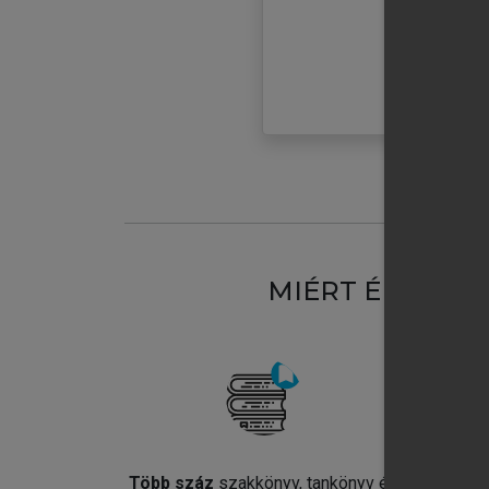
MIÉRT ÉRDEME
Több száz
szakkönyv, tankönyv és
Jel