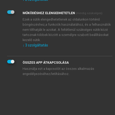
Kérek értesítést az Akadémiai Kiadó Zrt. újdonságairól,
akcióiról.
MŰKÖDÉSHEZ ELENGEDHETETLEN
(mindig szükséges)
Az
Adatkezelési tájékoztatóban
foglaltakat tudomásul
veszem és elfogadom.
Ezek a sütik elengedhetetlenek az oldalunkon történő
Az
Általános vásárlási feltételeket
, valamint a
szotar.net
és a
böngészéshez,a funkciók használatához, és a felhasználók
mersz.hu
oldalak licencszerződéseiben foglaltakat
nem tilthatják le azokat. A feltétlenül szükséges sütik közé
tudomásul veszem és elfogadom.
tartoznak többek között a személyre szabott beállításokat
kezelő sütik.
↓
3
szolgáltatás
KIPRÓBÁLOM
ÖSSZES APP ÁTKAPCSOLÁSA
Használja ezt a kapcsolót az összes alkalmazás
engedélyezéséhez/letiltásához.
MIÉRT ÉRDEMES A MERSZ ONLINE
OKOSKÖNYVTÁRAT HASZNÁLNI?