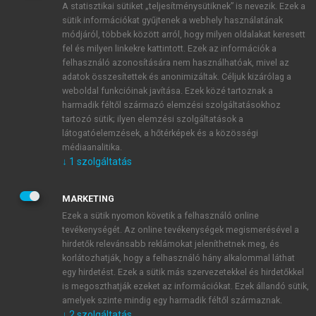
A statisztikai sütiket „teljesítménysütiknek” is nevezik. Ezek a
sütik információkat gyűjtenek a webhely használatának
módjáról, többek között arról, hogy milyen oldalakat keresett
ÚJ FIÓK LÉTREHOZÁSA
fel és milyen linkekre kattintott. Ezek az információk a
1 óra díjmentes hozzáférés
felhasználó azonosítására nem használhatóak, mivel az
adatok összesítettek és anonimizáltak. Céljuk kizárólag a
weboldal funkcióinak javítása. Ezek közé tartoznak a
E-MAIL-CÍM
harmadik féltől származó elemzési szolgáltatásokhoz
tartozó sütik; ilyen elemzési szolgáltatások a
látogatóelemzések, a hőtérképek és a közösségi
NÉV
médiaanalitika.
↓
1
szolgáltatás
JELSZÓ
MARKETING
Ezek a sütik nyomon követik a felhasználó online
tevékenységét. Az online tevékenységek megismerésével a
JELSZÓ ÚJRA
hirdetők relevánsabb reklámokat jeleníthetnek meg, és
korlátozhatják, hogy a felhasználó hány alkalommal láthat
egy hirdetést. Ezek a sütik más szervezetekkel és hirdetőkkel
is megoszthatják ezeket az információkat. Ezek állandó sütik,
Kérek értesítést a MeRSZ újdonságairól, akcióiról.
amelyek szinte mindig egy harmadik féltől származnak.
↓
2
szolgáltatás