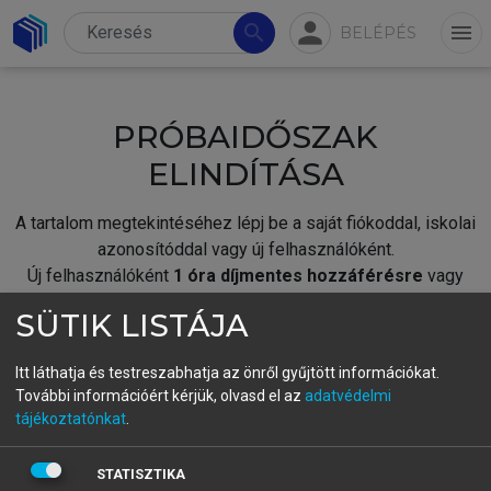
person
search
menu
BELÉPÉS
PRÓBAIDŐSZAK
ELINDÍTÁSA
A tartalom megtekintéséhez lépj be a saját fiókoddal, iskolai
azonosítóddal vagy új felhasználóként.
Új felhasználóként
1 óra díjmentes hozzáférésre
vagy
jogosult.
SÜTIK LISTÁJA
A próbaidőszak elindításához,
jelentkezz
be meglévő
fiókoddal,
vagy hozz létre új fiókot.
Itt láthatja és testreszabhatja az önről gyűjtött információkat.
További információért kérjük, olvasd el az
adatvédelmi
A regisztráció után a
próbaidőszak
automatikusan
elindul.
tájékoztatónkat
.
BELÉPÉS SAJÁT FIÓKKAL
STATISZTIKA