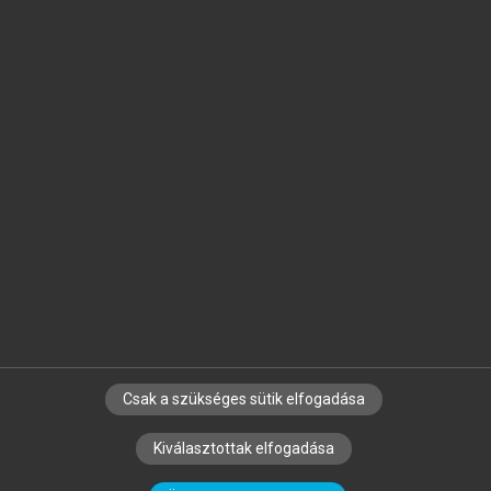
Jelöld meg a számodra fontos részeket, és
készíts
saját
jegyzeteket!
Egyéni előfizetéssel további
MeRSZ+ funkciókat
és
tartalmakat is elérhetsz.
Csak a szükséges sütik elfogadása
SZERZŐKNEK
CÉGEKNEK
KÖNYVTÁROSOKNAK
Kiválasztottak elfogadása
SZERKESZTÉSI ÉS LEKTORÁLÁSI ALAPELVEK