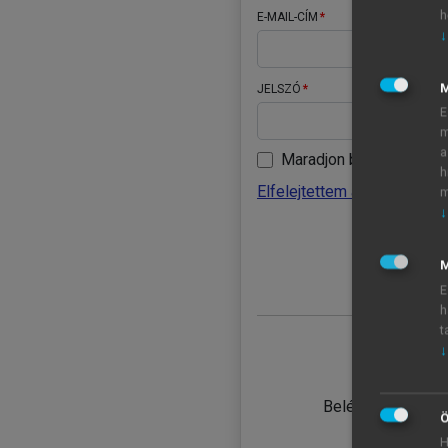
h
E-MAIL-CÍM
↓
JELSZÓ
E
m
a
Maradjon belépve
h
Elfelejtettem a jelszavamat
m
↓
BELÉ
M
E
h
t
↓
TANULÓ
Belépés intézmén
Ö
H