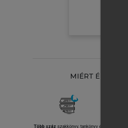
MIÉRT ÉRDEME
Több száz
szakkönyv, tankönyv és
Jel