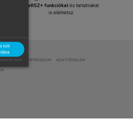
át
MeRSZ+ funkciókat
és tartalmakat
is elérhetsz.
 süti
adása
 IRÁNYELVEK
IMPRESSZUM
ADATVÉDELEM
ered by Klaro!
OK