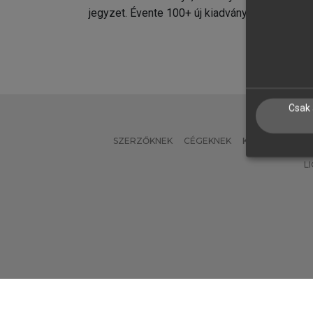
jegyzet. Évente 100+ új kiadvány.
kiadvá
Csak 
SZERZŐKNEK
CÉGEKNEK
KÖNYVTÁROSO
L
Verzió: 2.7.2