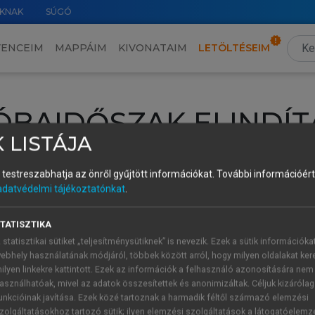
KNAK
SÚGÓ
VENCEIM
MAPPÁIM
KIVONATAIM
LETÖLTÉSEIM
ÓBAIDŐSZAK ELINDÍT
 LISTÁJA
intéséhez lépj be a saját fiókoddal, iskolai azonosítóddal vagy ú
és testreszabhatja az önről gyűjtött információkat.
További információért 
Új felhasználóként
1 óra díjmentes hozzáférésre
vagy jogosult
adatvédelmi tájékoztatónkat
.
k elindításához,
jelentkezz
be meglévő fiókoddal,
vagy hozz lé
A regisztráció után a
próbaidőszak
automatikusan
elindul.
TATISZTIKA
 statisztikai sütiket „teljesítménysütiknek” is nevezik. Ezek a sütik információka
ebhely használatának módjáról, többek között arról, hogy milyen oldalakat kere
ilyen linkekre kattintott. Ezek az információk a felhasználó azonosítására nem
ÚJ FIÓK 
ÁT FIÓKKAL
asználhatóak, mivel az adatok összesítettek és anonimizáltak. Céljuk kizáróla
1 óra díjme
unkcióinak javítása. Ezek közé tartoznak a harmadik féltől származó elemzési
zolgáltatásokhoz tartozó sütik; ilyen elemzési szolgáltatások a látogatóelemz