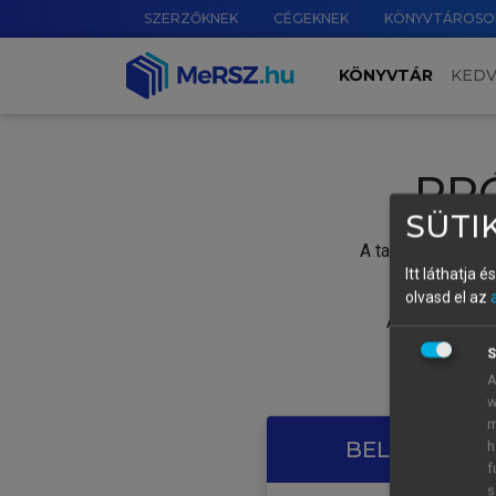
SZERZŐKNEK
CÉGEKNEK
KÖNYVTÁROSO
KÖNYVTÁR
KED
PR
SÜTIK
A tartalom megtek
Itt láthatja 
olvasd el az
A próbaidősza
S
A
w
m
BELÉPÉS SAJ
h
f
s