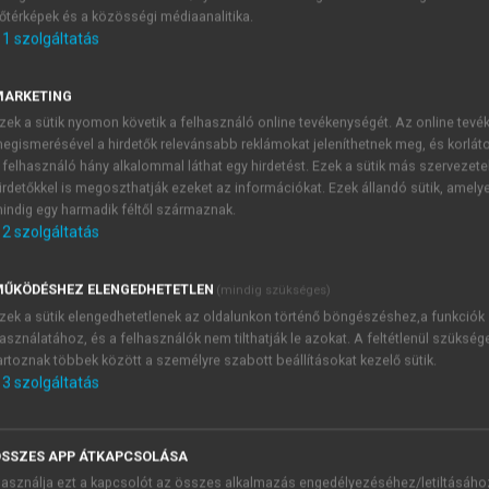
őtérképek és a közösségi médiaanalitika.
E-MAIL-CÍM
1
szolgáltatás
MARKETING
NÉV
zek a sütik nyomon követik a felhasználó online tevékenységét. Az online tev
egismerésével a hirdetők relevánsabb reklámokat jeleníthetnek meg, és korlát
 felhasználó hány alkalommal láthat egy hirdetést. Ezek a sütik más szervezete
JELSZÓ
irdetőkkel is megoszthatják ezeket az információkat. Ezek állandó sütik, amely
indig egy harmadik féltől származnak.
2
szolgáltatás
JELSZÓ ÚJRA
PÉS
ŰKÖDÉSHEZ ELENGEDHETETLEN
(mindig szükséges)
zek a sütik elengedhetetlenek az oldalunkon történő böngészéshez,a funkciók
asználatához, és a felhasználók nem tilthatják le azokat. A feltétlenül szükség
Kérek értesítést a MeRSZ új
artoznak többek között a személyre szabott beállításokat kezelő sütik.
Kérek értesítést az Akadémi
3
szolgáltatás
akcióiról.
 VAGY?
Az
Adatkezelési tájékozta
yi azonosítóval
veszem és elfogadom.
SSZES APP ÁTKAPCSOLÁSA
Az
Általános vásárlási felt
asználja ezt a kapcsolót az összes alkalmazás engedélyezéséhez/letiltásáho