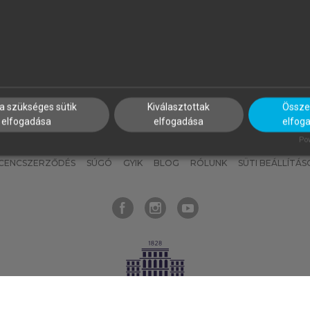
nyokat, hogy bármikor azonnal
részeket, és
készíts
saj
hozzájuk férhess!
jegyzeteket!
a szükséges sütik
Kiválasztottak
Összes
elfogadása
elfogadása
elfog
KNAK
SZERKESZTÉSI ÉS LEKTORÁLÁSI ALAPELVEK
MI – ÁLTALÁNOS
Pow
ICENCSZERZŐDÉS
SÚGÓ
GYIK
BLOG
RÓLUNK
SÜTI BEÁLLÍTÁS