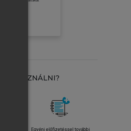
erződéseiben foglaltakat
ogadom.
ÓBÁLOM
AT HASZNÁLNI?
ntos
Egyéni előfizetéssel további