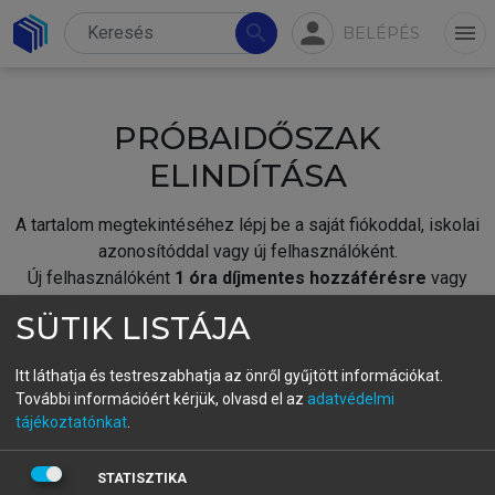
person
search
menu
BELÉPÉS
PRÓBAIDŐSZAK
ELINDÍTÁSA
A tartalom megtekintéséhez lépj be a saját fiókoddal, iskolai
azonosítóddal vagy új felhasználóként.
Új felhasználóként
1 óra díjmentes hozzáférésre
vagy
jogosult.
SÜTIK LISTÁJA
A próbaidőszak elindításához,
jelentkezz
be meglévő
fiókoddal,
vagy hozz létre új fiókot.
Itt láthatja és testreszabhatja az önről gyűjtött információkat.
További információért kérjük, olvasd el az
adatvédelmi
A regisztráció után a
próbaidőszak
automatikusan
elindul.
tájékoztatónkat
.
BELÉPÉS SAJÁT FIÓKKAL
STATISZTIKA