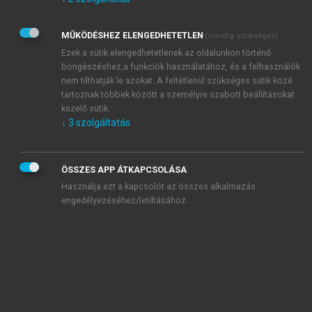
Kérek értesítést az Akadémiai Kiadó Zrt. újdonságairól,
akcióiról.
MŰKÖDÉSHEZ ELENGEDHETETLEN
(mindig szükséges)
Az
Adatkezelési tájékoztatóban
foglaltakat tudomásul
veszem és elfogadom.
Ezek a sütik elengedhetetlenek az oldalunkon történő
Az
Általános vásárlási feltételeket
, valamint a
szotar.net
és a
böngészéshez,a funkciók használatához, és a felhasználók
mersz.hu
oldalak licencszerződéseiben foglaltakat
nem tilthatják le azokat. A feltétlenül szükséges sütik közé
tudomásul veszem és elfogadom.
tartoznak többek között a személyre szabott beállításokat
kezelő sütik.
↓
3
szolgáltatás
KIPRÓBÁLOM
ÖSSZES APP ÁTKAPCSOLÁSA
Használja ezt a kapcsolót az összes alkalmazás
engedélyezéséhez/letiltásához.
MIÉRT ÉRDEMES A MERSZ ONLINE
OKOSKÖNYVTÁRAT HASZNÁLNI?