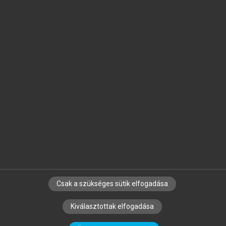
Jelöld meg a számodra fontos részeket, és
készíts
saját
jegyzeteket!
Egyéni előfizetéssel további
MeRSZ+ funkciókat
és
tartalmakat is elérhetsz.
Csak a szükséges sütik elfogadása
SZERZŐKNEK
CÉGEKNEK
KÖNYVTÁROSOKNAK
Kiválasztottak elfogadása
SZERKESZTÉSI ÉS LEKTORÁLÁSI ALAPELVEK