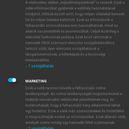
A statisztikai sütiket „teljesítménysütiknek” is nevezik. Ezek a
sütik információkat gyűjtenek a webhely használatának
módjáról, többek között arról, hogy milyen oldalakat keresett
ÚJ FIÓK LÉTREHOZÁSA
fel és milyen linkekre kattintott. Ezek az információk a
1 óra díjmentes hozzáférés
felhasználó azonosítására nem használhatóak, mivel az
adatok összesítettek és anonimizáltak. Céljuk kizárólag a
weboldal funkcióinak javítása. Ezek közé tartoznak a
E-MAIL-CÍM
harmadik féltől származó elemzési szolgáltatásokhoz
tartozó sütik; ilyen elemzési szolgáltatások a
látogatóelemzések, a hőtérképek és a közösségi
NÉV
médiaanalitika.
↓
1
szolgáltatás
JELSZÓ
MARKETING
Ezek a sütik nyomon követik a felhasználó online
tevékenységét. Az online tevékenységek megismerésével a
JELSZÓ ÚJRA
hirdetők relevánsabb reklámokat jeleníthetnek meg, és
korlátozhatják, hogy a felhasználó hány alkalommal láthat
egy hirdetést. Ezek a sütik más szervezetekkel és hirdetőkkel
is megoszthatják ezeket az információkat. Ezek állandó sütik,
Kérek értesítést a MeRSZ újdonságairól, akcióiról.
amelyek szinte mindig egy harmadik féltől származnak.
↓
2
szolgáltatás