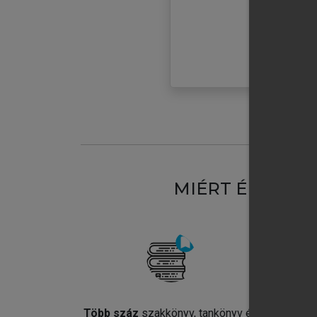
MIÉRT ÉRDEME
Több száz
szakkönyv, tankönyv és
Jel