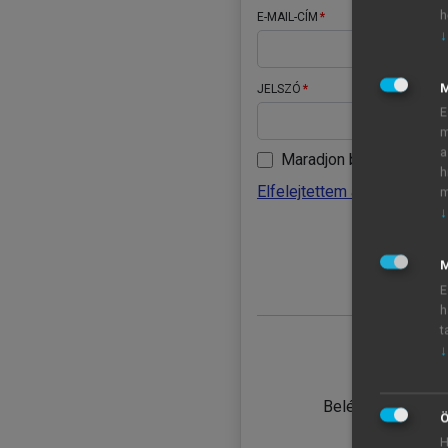
h
E-MAIL-CÍM
↓
JELSZÓ
E
m
a
Maradjon belépve
h
Elfelejtettem a jelszavamat
m
↓
BELÉ
M
E
h
t
↓
TANULÓ
Belépés intézmén
Ö
H