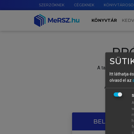
SZERZŐKNEK
CÉGEKNEK
KÖNYVTÁROSO
KÖNYVTÁR
KED
PR
SÜTIK
A tartalom megtek
Itt láthatja 
olvasd el az
A próbaidősza
S
A
w
m
BELÉPÉS SAJ
h
f
s