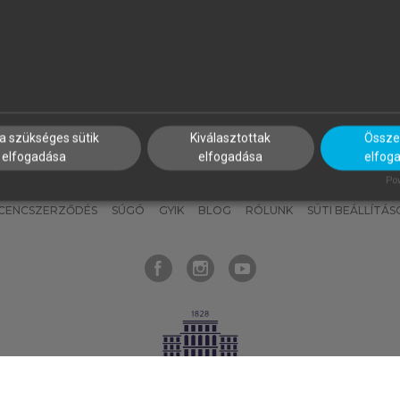
nyokat, hogy bármikor azonnal
részeket, és
készíts
saj
hozzájuk férhess!
jegyzeteket!
a szükséges sütik
Kiválasztottak
Összes
elfogadása
elfogadása
elfog
KNAK
SZERKESZTÉSI ÉS LEKTORÁLÁSI ALAPELVEK
MI – ÁLTALÁNOS
Pow
ICENCSZERZŐDÉS
SÚGÓ
GYIK
BLOG
RÓLUNK
SÜTI BEÁLLÍTÁS