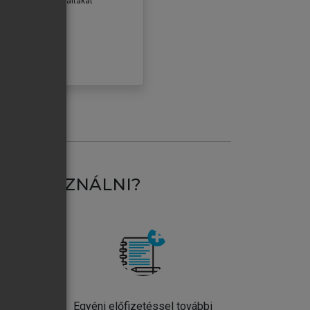
erződéseiben foglaltakat
ogadom.
ÓBÁLOM
AT HASZNÁLNI?
ntos
Egyéni előfizetéssel további