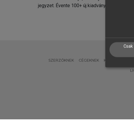
jegyzet. Évente 100+ új kiadvány.
kiadvá
Csak 
SZERZŐKNEK
CÉGEKNEK
KÖNYVTÁROSO
L
Verzió: 2.7.2