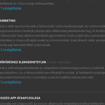
őtérképek és a közösségi médiaanalitika.
E-MAIL-CÍM
1
szolgáltatás
MARKETING
NÉV
zek a sütik nyomon követik a felhasználó online tevékenységét. Az online tev
egismerésével a hirdetők relevánsabb reklámokat jeleníthetnek meg, és korlát
 felhasználó hány alkalommal láthat egy hirdetést. Ezek a sütik más szervezete
JELSZÓ
irdetőkkel is megoszthatják ezeket az információkat. Ezek állandó sütik, amely
indig egy harmadik féltől származnak.
2
szolgáltatás
JELSZÓ ÚJRA
PÉS
ŰKÖDÉSHEZ ELENGEDHETETLEN
(mindig szükséges)
zek a sütik elengedhetetlenek az oldalunkon történő böngészéshez,a funkciók
asználatához, és a felhasználók nem tilthatják le azokat. A feltétlenül szükség
Kérek értesítést a MeRSZ új
artoznak többek között a személyre szabott beállításokat kezelő sütik.
Kérek értesítést az Akadémi
3
szolgáltatás
akcióiról.
 VAGY?
Az
Adatkezelési tájékozta
yi azonosítóval
veszem és elfogadom.
SSZES APP ÁTKAPCSOLÁSA
Az
Általános vásárlási felt
asználja ezt a kapcsolót az összes alkalmazás engedélyezéséhez/letiltásáho