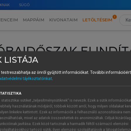
KNAK
SÚGÓ
VENCEIM
MAPPÁIM
KIVONATAIM
LETÖLTÉSEIM
ÓBAIDŐSZAK ELINDÍT
 LISTÁJA
intéséhez lépj be a saját fiókoddal, iskolai azonosítóddal vagy ú
és testreszabhatja az önről gyűjtött információkat.
További információért 
Új felhasználóként
1 óra díjmentes hozzáférésre
vagy jogosult
adatvédelmi tájékoztatónkat
.
k elindításához,
jelentkezz
be meglévő fiókoddal,
vagy hozz lé
A regisztráció után a
próbaidőszak
automatikusan
elindul.
TATISZTIKA
 statisztikai sütiket „teljesítménysütiknek” is nevezik. Ezek a sütik információka
ebhely használatának módjáról, többek között arról, hogy milyen oldalakat kere
ilyen linkekre kattintott. Ezek az információk a felhasználó azonosítására nem
ÚJ FIÓK 
ÁT FIÓKKAL
asználhatóak, mivel az adatok összesítettek és anonimizáltak. Céljuk kizáróla
1 óra díjme
unkcióinak javítása. Ezek közé tartoznak a harmadik féltől származó elemzési
zolgáltatásokhoz tartozó sütik; ilyen elemzési szolgáltatások a látogatóelemz