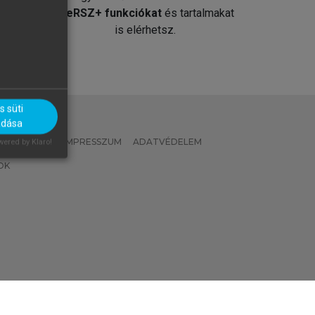
át
MeRSZ+ funkciókat
és tartalmakat
is elérhetsz.
 süti
adása
 IRÁNYELVEK
IMPRESSZUM
ADATVÉDELEM
ered by Klaro!
OK