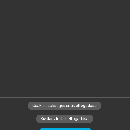
Jelöld meg a számodra fontos részeket, és
készíts
saját
jegyzeteket!
Egyéni előfizetéssel további
MeRSZ+ funkciókat
és
tartalmakat is elérhetsz.
Csak a szükséges sütik elfogadása
SZERZŐKNEK
CÉGEKNEK
KÖNYVTÁROSOKNAK
Kiválasztottak elfogadása
SZERKESZTÉSI ÉS LEKTORÁLÁSI ALAPELVEK