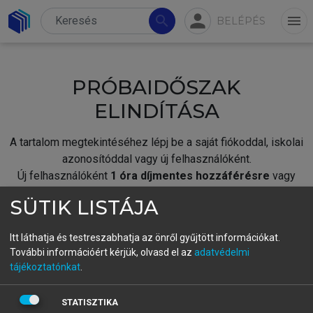
person
search
menu
BELÉPÉS
PRÓBAIDŐSZAK
ELINDÍTÁSA
A tartalom megtekintéséhez lépj be a saját fiókoddal, iskolai
azonosítóddal vagy új felhasználóként.
Új felhasználóként
1 óra díjmentes hozzáférésre
vagy
jogosult.
SÜTIK LISTÁJA
A próbaidőszak elindításához,
jelentkezz
be meglévő
fiókoddal,
vagy hozz létre új fiókot.
Itt láthatja és testreszabhatja az önről gyűjtött információkat.
További információért kérjük, olvasd el az
adatvédelmi
A regisztráció után a
próbaidőszak
automatikusan
elindul.
tájékoztatónkat
.
BELÉPÉS SAJÁT FIÓKKAL
STATISZTIKA