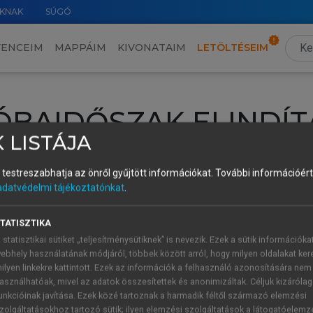
KNAK
SÚGÓ
VENCEIM
MAPPÁIM
KIVONATAIM
LETÖLTÉSEIM
ÓBAIDŐSZAK ELINDÍT
 LISTÁJA
intéséhez lépj be a saját fiókoddal, iskolai azonosítóddal vagy ú
és testreszabhatja az önről gyűjtött információkat.
További információért 
Új felhasználóként
1 óra díjmentes hozzáférésre
vagy jogosult
adatvédelmi tájékoztatónkat
.
k elindításához,
jelentkezz
be meglévő fiókoddal,
vagy hozz lé
A regisztráció után a
próbaidőszak
automatikusan
elindul.
TATISZTIKA
 statisztikai sütiket „teljesítménysütiknek” is nevezik. Ezek a sütik információka
ebhely használatának módjáról, többek között arról, hogy milyen oldalakat kere
ilyen linkekre kattintott. Ezek az információk a felhasználó azonosítására nem
ÚJ FIÓK 
ÁT FIÓKKAL
asználhatóak, mivel az adatok összesítettek és anonimizáltak. Céljuk kizáróla
1 óra díjme
unkcióinak javítása. Ezek közé tartoznak a harmadik féltől származó elemzési
zolgáltatásokhoz tartozó sütik; ilyen elemzési szolgáltatások a látogatóelemz