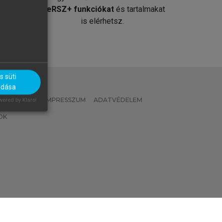
át
MeRSZ+ funkciókat
és tartalmakat
is elérhetsz.
 süti
adása
 IRÁNYELVEK
IMPRESSZUM
ADATVÉDELEM
ered by Klaro!
OK