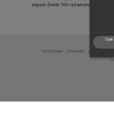
jegyzet. Évente 100+ új kiadvány.
kiadvá
Csak 
SZERZŐKNEK
CÉGEKNEK
KÖNYVTÁROSO
L
Verzió: 2.7.2