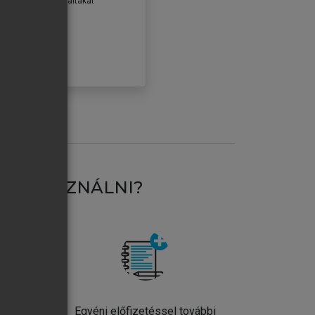
erződéseiben foglaltakat
ogadom.
ÓBÁLOM
AT HASZNÁLNI?
ntos
Egyéni előfizetéssel további