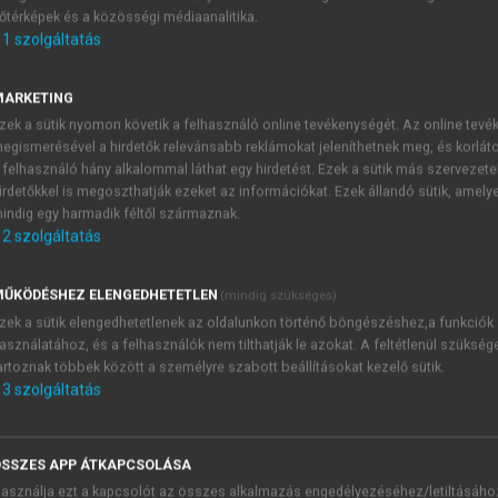
őtérképek és a közösségi médiaanalitika.
E-MAIL-CÍM
1
szolgáltatás
MARKETING
NÉV
zek a sütik nyomon követik a felhasználó online tevékenységét. Az online tev
egismerésével a hirdetők relevánsabb reklámokat jeleníthetnek meg, és korlát
 felhasználó hány alkalommal láthat egy hirdetést. Ezek a sütik más szervezete
JELSZÓ
irdetőkkel is megoszthatják ezeket az információkat. Ezek állandó sütik, amely
indig egy harmadik féltől származnak.
2
szolgáltatás
JELSZÓ ÚJRA
PÉS
ŰKÖDÉSHEZ ELENGEDHETETLEN
(mindig szükséges)
zek a sütik elengedhetetlenek az oldalunkon történő böngészéshez,a funkciók
asználatához, és a felhasználók nem tilthatják le azokat. A feltétlenül szükség
Kérek értesítést a MeRSZ új
artoznak többek között a személyre szabott beállításokat kezelő sütik.
Kérek értesítést az Akadémi
3
szolgáltatás
akcióiról.
 VAGY?
Az
Adatkezelési tájékozta
yi azonosítóval
veszem és elfogadom.
SSZES APP ÁTKAPCSOLÁSA
Az
Általános vásárlási felt
asználja ezt a kapcsolót az összes alkalmazás engedélyezéséhez/letiltásáho