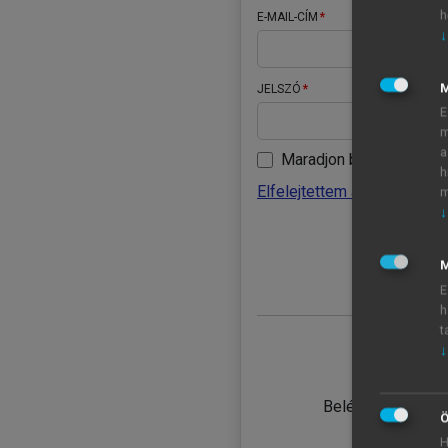
h
E-MAIL-CÍM
↓
JELSZÓ
E
m
a
Maradjon belépve
h
Elfelejtettem a jelszavamat
m
↓
BELÉ
M
E
h
t
↓
TANULÓ
Belépés intézmén
Ö
H