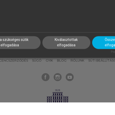
nyokat, hogy bármikor azonnal
részeket, és
készíts
saj
hozzájuk férhess!
jegyzeteket!
a szükséges sütik
Kiválasztottak
Összes
elfogadása
elfogadása
elfog
KNAK
SZERKESZTÉSI ÉS LEKTORÁLÁSI ALAPELVEK
MI – ÁLTALÁNOS
Pow
ICENCSZERZŐDÉS
SÚGÓ
GYIK
BLOG
RÓLUNK
SÜTI BEÁLLÍTÁS