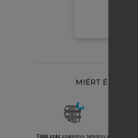
MIÉRT ÉRDEME
Több száz
szakkönyv, tankönyv és
Jel