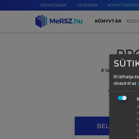
SZERZŐKNEK
CÉGEKNEK
KÖNYVTÁROSO
KÖNYVTÁR
KED
PR
SÜTIK
A tartalom megtek
Itt láthatja 
olvasd el az
A próbaidősza
S
A
w
m
BELÉPÉS SAJ
h
f
s