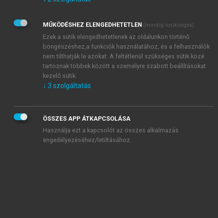
Kérek értesítést az Akadémiai Kiadó Zrt. újdonságairól,
akcióiról.
MŰKÖDÉSHEZ ELENGEDHETETLEN
(mindig szükséges)
Az
Adatkezelési tájékoztatóban
foglaltakat tudomásul
veszem és elfogadom.
Ezek a sütik elengedhetetlenek az oldalunkon történő
Az
Általános vásárlási feltételeket
, valamint a
szotar.net
és a
böngészéshez,a funkciók használatához, és a felhasználók
mersz.hu
oldalak licencszerződéseiben foglaltakat
nem tilthatják le azokat. A feltétlenül szükséges sütik közé
tudomásul veszem és elfogadom.
tartoznak többek között a személyre szabott beállításokat
kezelő sütik.
↓
3
szolgáltatás
KIPRÓBÁLOM
ÖSSZES APP ÁTKAPCSOLÁSA
Használja ezt a kapcsolót az összes alkalmazás
engedélyezéséhez/letiltásához.
MIÉRT ÉRDEMES A MERSZ ONLINE
OKOSKÖNYVTÁRAT HASZNÁLNI?