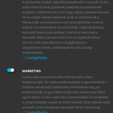
A statisztikai sütiket „teljesítménysütiknek” is nevezik. Ezek a
sütik információkat gyűjtenek a webhely használatának
módjáról, többek között arról, hogy milyen oldalakat keresett
ÚJ FIÓK LÉTREHOZÁSA
fel és milyen linkekre kattintott. Ezek az információk a
1 óra díjmentes hozzáférés
felhasználó azonosítására nem használhatóak, mivel az
adatok összesítettek és anonimizáltak. Céljuk kizárólag a
weboldal funkcióinak javítása. Ezek közé tartoznak a
E-MAIL-CÍM
harmadik féltől származó elemzési szolgáltatásokhoz
tartozó sütik; ilyen elemzési szolgáltatások a
látogatóelemzések, a hőtérképek és a közösségi
NÉV
médiaanalitika.
↓
1
szolgáltatás
JELSZÓ
MARKETING
Ezek a sütik nyomon követik a felhasználó online
tevékenységét. Az online tevékenységek megismerésével a
JELSZÓ ÚJRA
hirdetők relevánsabb reklámokat jeleníthetnek meg, és
korlátozhatják, hogy a felhasználó hány alkalommal láthat
egy hirdetést. Ezek a sütik más szervezetekkel és hirdetőkkel
is megoszthatják ezeket az információkat. Ezek állandó sütik,
Kérek értesítést a MeRSZ újdonságairól, akcióiról.
amelyek szinte mindig egy harmadik féltől származnak.
↓
2
szolgáltatás