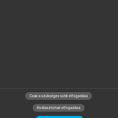
Jelöld meg a számodra fontos részeket, és
készíts
saját
jegyzeteket!
Egyéni előfizetéssel további
MeRSZ+ funkciókat
és
tartalmakat is elérhetsz.
Csak a szükséges sütik elfogadása
SZERZŐKNEK
CÉGEKNEK
KÖNYVTÁROSOKNAK
Kiválasztottak elfogadása
SZERKESZTÉSI ÉS LEKTORÁLÁSI ALAPELVEK