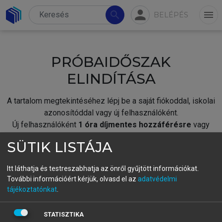
person
search
menu
BELÉPÉS
PRÓBAIDŐSZAK
ELINDÍTÁSA
A tartalom megtekintéséhez lépj be a saját fiókoddal, iskolai
azonosítóddal vagy új felhasználóként.
Új felhasználóként
1 óra díjmentes hozzáférésre
vagy
jogosult.
SÜTIK LISTÁJA
A próbaidőszak elindításához,
jelentkezz
be meglévő
fiókoddal,
vagy hozz létre új fiókot.
Itt láthatja és testreszabhatja az önről gyűjtött információkat.
További információért kérjük, olvasd el az
adatvédelmi
A regisztráció után a
próbaidőszak
automatikusan
elindul.
tájékoztatónkat
.
BELÉPÉS SAJÁT FIÓKKAL
STATISZTIKA