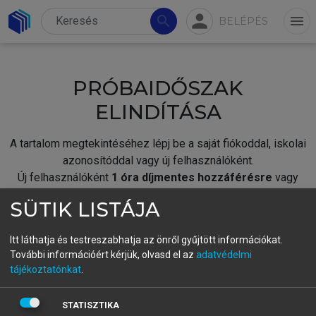
person
search
menu
BELÉPÉS
PRÓBAIDŐSZAK
ELINDÍTÁSA
A tartalom megtekintéséhez lépj be a saját fiókoddal, iskolai
azonosítóddal vagy új felhasználóként.
Új felhasználóként
1 óra díjmentes hozzáférésre
vagy
jogosult.
SÜTIK LISTÁJA
A próbaidőszak elindításához,
jelentkezz
be meglévő
fiókoddal,
vagy hozz létre új fiókot.
Itt láthatja és testreszabhatja az önről gyűjtött információkat.
További információért kérjük, olvasd el az
adatvédelmi
A regisztráció után a
próbaidőszak
automatikusan
elindul.
tájékoztatónkat
.
BELÉPÉS SAJÁT FIÓKKAL
STATISZTIKA