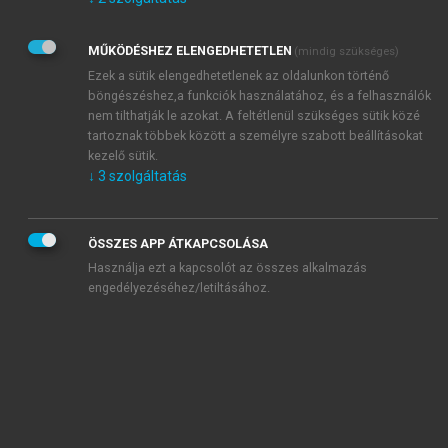
Kérek értesítést az Akadémiai Kiadó Zrt. újdonságairól,
akcióiról.
MŰKÖDÉSHEZ ELENGEDHETETLEN
(mindig szükséges)
Az
Adatkezelési tájékoztatóban
foglaltakat tudomásul
veszem és elfogadom.
Ezek a sütik elengedhetetlenek az oldalunkon történő
Az
Általános vásárlási feltételeket
, valamint a
szotar.net
és a
böngészéshez,a funkciók használatához, és a felhasználók
mersz.hu
oldalak licencszerződéseiben foglaltakat
nem tilthatják le azokat. A feltétlenül szükséges sütik közé
tudomásul veszem és elfogadom.
tartoznak többek között a személyre szabott beállításokat
kezelő sütik.
↓
3
szolgáltatás
KIPRÓBÁLOM
ÖSSZES APP ÁTKAPCSOLÁSA
Használja ezt a kapcsolót az összes alkalmazás
engedélyezéséhez/letiltásához.
MIÉRT ÉRDEMES A MERSZ ONLINE
OKOSKÖNYVTÁRAT HASZNÁLNI?