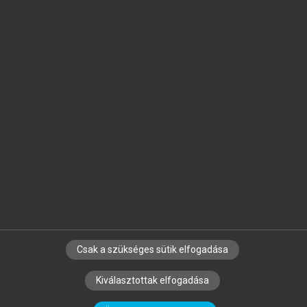
Jelöld meg a számodra fontos részeket, és
készíts
saját
jegyzeteket!
Egyéni előfizetéssel további
MeRSZ+ funkciókat
és
tartalmakat is elérhetsz.
Csak a szükséges sütik elfogadása
SZERZŐKNEK
CÉGEKNEK
KÖNYVTÁROSOKNAK
Kiválasztottak elfogadása
SZERKESZTÉSI ÉS LEKTORÁLÁSI ALAPELVEK