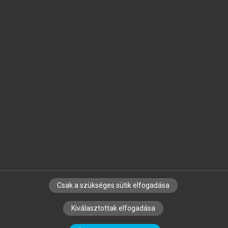
Jelöld meg a számodra fontos részeket, és
készíts
saját
jegyzeteket!
Egyéni előfizetéssel további
MeRSZ+ funkciókat
és
tartalmakat is elérhetsz.
Csak a szükséges sütik elfogadása
SZERZŐKNEK
CÉGEKNEK
KÖNYVTÁROSOKNAK
Kiválasztottak elfogadása
SZERKESZTÉSI ÉS LEKTORÁLÁSI ALAPELVEK