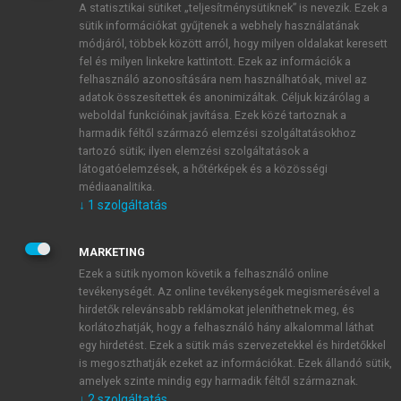
A statisztikai sütiket „teljesítménysütiknek” is nevezik. Ezek a
sütik információkat gyűjtenek a webhely használatának
módjáról, többek között arról, hogy milyen oldalakat keresett
ÚJ FIÓK LÉTREHOZÁSA
fel és milyen linkekre kattintott. Ezek az információk a
1 óra díjmentes hozzáférés
felhasználó azonosítására nem használhatóak, mivel az
adatok összesítettek és anonimizáltak. Céljuk kizárólag a
weboldal funkcióinak javítása. Ezek közé tartoznak a
E-MAIL-CÍM
harmadik féltől származó elemzési szolgáltatásokhoz
tartozó sütik; ilyen elemzési szolgáltatások a
látogatóelemzések, a hőtérképek és a közösségi
NÉV
médiaanalitika.
↓
1
szolgáltatás
JELSZÓ
MARKETING
Ezek a sütik nyomon követik a felhasználó online
tevékenységét. Az online tevékenységek megismerésével a
JELSZÓ ÚJRA
hirdetők relevánsabb reklámokat jeleníthetnek meg, és
korlátozhatják, hogy a felhasználó hány alkalommal láthat
egy hirdetést. Ezek a sütik más szervezetekkel és hirdetőkkel
is megoszthatják ezeket az információkat. Ezek állandó sütik,
Kérek értesítést a MeRSZ újdonságairól, akcióiról.
amelyek szinte mindig egy harmadik féltől származnak.
↓
2
szolgáltatás