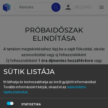
person
search
menu
BELÉPÉS
PRÓBAIDŐSZAK
ELINDÍTÁSA
A tartalom megtekintéséhez lépj be a saját fiókoddal, iskolai
azonosítóddal vagy új felhasználóként.
Új felhasználóként
1 óra díjmentes hozzáférésre
vagy
jogosult.
SÜTIK LISTÁJA
A próbaidőszak elindításához,
jelentkezz
be meglévő
fiókoddal,
vagy hozz létre új fiókot.
Itt láthatja és testreszabhatja az önről gyűjtött információkat.
További információért kérjük, olvasd el az
adatvédelmi
A regisztráció után a
próbaidőszak
automatikusan
elindul.
tájékoztatónkat
.
BELÉPÉS SAJÁT FIÓKKAL
STATISZTIKA