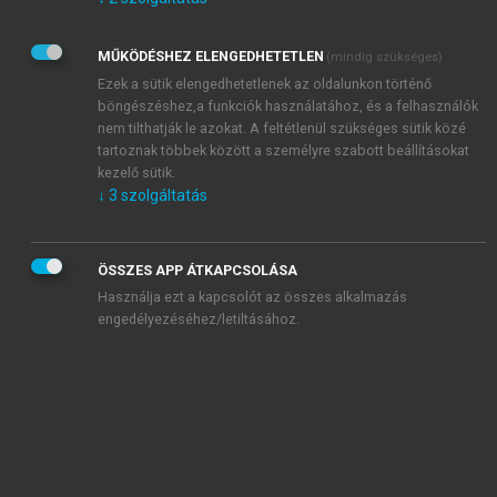
Kérek értesítést az Akadémiai Kiadó Zrt. újdonságairól,
akcióiról.
MŰKÖDÉSHEZ ELENGEDHETETLEN
(mindig szükséges)
Az
Adatkezelési tájékoztatóban
foglaltakat tudomásul
veszem és elfogadom.
Ezek a sütik elengedhetetlenek az oldalunkon történő
Az
Általános vásárlási feltételeket
, valamint a
szotar.net
és a
böngészéshez,a funkciók használatához, és a felhasználók
mersz.hu
oldalak licencszerződéseiben foglaltakat
nem tilthatják le azokat. A feltétlenül szükséges sütik közé
tudomásul veszem és elfogadom.
tartoznak többek között a személyre szabott beállításokat
kezelő sütik.
↓
3
szolgáltatás
KIPRÓBÁLOM
ÖSSZES APP ÁTKAPCSOLÁSA
Használja ezt a kapcsolót az összes alkalmazás
engedélyezéséhez/letiltásához.
MIÉRT ÉRDEMES A MERSZ ONLINE
OKOSKÖNYVTÁRAT HASZNÁLNI?