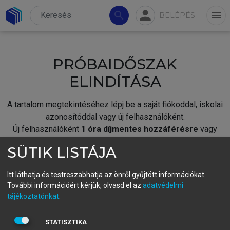
person
search
menu
BELÉPÉS
PRÓBAIDŐSZAK
ELINDÍTÁSA
A tartalom megtekintéséhez lépj be a saját fiókoddal, iskolai
azonosítóddal vagy új felhasználóként.
Új felhasználóként
1 óra díjmentes hozzáférésre
vagy
jogosult.
SÜTIK LISTÁJA
A próbaidőszak elindításához,
jelentkezz
be meglévő
fiókoddal,
vagy hozz létre új fiókot.
Itt láthatja és testreszabhatja az önről gyűjtött információkat.
További információért kérjük, olvasd el az
adatvédelmi
A regisztráció után a
próbaidőszak
automatikusan
elindul.
tájékoztatónkat
.
BELÉPÉS SAJÁT FIÓKKAL
STATISZTIKA