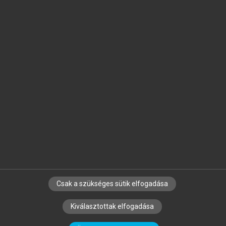
Jelöld meg a számodra fontos részeket, és
készíts
saját
jegyzeteket!
Egyéni előfizetéssel további
MeRSZ+ funkciókat
és
tartalmakat is elérhetsz.
Csak a szükséges sütik elfogadása
SZERZŐKNEK
CÉGEKNEK
KÖNYVTÁROSOKNAK
Kiválasztottak elfogadása
SZERKESZTÉSI ÉS LEKTORÁLÁSI ALAPELVEK