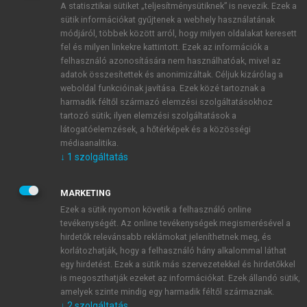
A statisztikai sütiket „teljesítménysütiknek” is nevezik. Ezek a
sütik információkat gyűjtenek a webhely használatának
módjáról, többek között arról, hogy milyen oldalakat keresett
ÚJ FIÓK LÉTREHOZÁSA
fel és milyen linkekre kattintott. Ezek az információk a
1 óra díjmentes hozzáférés
felhasználó azonosítására nem használhatóak, mivel az
adatok összesítettek és anonimizáltak. Céljuk kizárólag a
weboldal funkcióinak javítása. Ezek közé tartoznak a
E-MAIL-CÍM
harmadik féltől származó elemzési szolgáltatásokhoz
tartozó sütik; ilyen elemzési szolgáltatások a
látogatóelemzések, a hőtérképek és a közösségi
NÉV
médiaanalitika.
↓
1
szolgáltatás
JELSZÓ
MARKETING
Ezek a sütik nyomon követik a felhasználó online
tevékenységét. Az online tevékenységek megismerésével a
JELSZÓ ÚJRA
hirdetők relevánsabb reklámokat jeleníthetnek meg, és
korlátozhatják, hogy a felhasználó hány alkalommal láthat
egy hirdetést. Ezek a sütik más szervezetekkel és hirdetőkkel
is megoszthatják ezeket az információkat. Ezek állandó sütik,
Kérek értesítést a MeRSZ újdonságairól, akcióiról.
amelyek szinte mindig egy harmadik féltől származnak.
↓
2
szolgáltatás