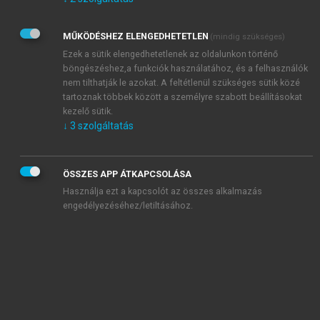
Kérek értesítést az Akadémiai Kiadó Zrt. újdonságairól,
akcióiról.
MŰKÖDÉSHEZ ELENGEDHETETLEN
(mindig szükséges)
Az
Adatkezelési tájékoztatóban
foglaltakat tudomásul
veszem és elfogadom.
Ezek a sütik elengedhetetlenek az oldalunkon történő
Az
Általános vásárlási feltételeket
, valamint a
szotar.net
és a
böngészéshez,a funkciók használatához, és a felhasználók
mersz.hu
oldalak licencszerződéseiben foglaltakat
nem tilthatják le azokat. A feltétlenül szükséges sütik közé
tudomásul veszem és elfogadom.
tartoznak többek között a személyre szabott beállításokat
kezelő sütik.
↓
3
szolgáltatás
KIPRÓBÁLOM
ÖSSZES APP ÁTKAPCSOLÁSA
Használja ezt a kapcsolót az összes alkalmazás
engedélyezéséhez/letiltásához.
MIÉRT ÉRDEMES A MERSZ ONLINE
OKOSKÖNYVTÁRAT HASZNÁLNI?