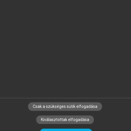
Jelöld meg a számodra fontos részeket, és
készíts
saját
jegyzeteket!
Egyéni előfizetéssel további
MeRSZ+ funkciókat
és
tartalmakat is elérhetsz.
Csak a szükséges sütik elfogadása
SZERZŐKNEK
CÉGEKNEK
KÖNYVTÁROSOKNAK
Kiválasztottak elfogadása
SZERKESZTÉSI ÉS LEKTORÁLÁSI ALAPELVEK