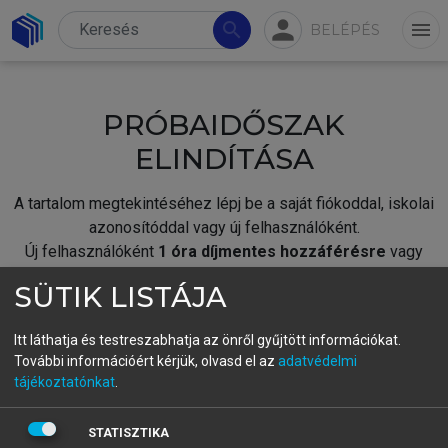
person
search
menu
BELÉPÉS
PRÓBAIDŐSZAK
ELINDÍTÁSA
A tartalom megtekintéséhez lépj be a saját fiókoddal, iskolai
azonosítóddal vagy új felhasználóként.
Új felhasználóként
1 óra díjmentes hozzáférésre
vagy
jogosult.
SÜTIK LISTÁJA
A próbaidőszak elindításához,
jelentkezz
be meglévő
fiókoddal,
vagy hozz létre új fiókot.
Itt láthatja és testreszabhatja az önről gyűjtött információkat.
További információért kérjük, olvasd el az
adatvédelmi
A regisztráció után a
próbaidőszak
automatikusan
elindul.
tájékoztatónkat
.
BELÉPÉS SAJÁT FIÓKKAL
STATISZTIKA