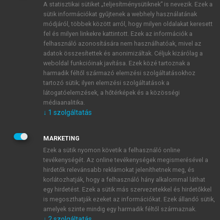
A statisztikai sütiket „teljesítménysütiknek” is nevezik. Ezek a
sütik információkat gyűjtenek a webhely használatának
módjáról, többek között arról, hogy milyen oldalakat keresett
ÚJ FIÓK LÉTREHOZÁSA
fel és milyen linkekre kattintott. Ezek az információk a
1 óra díjmentes hozzáférés
felhasználó azonosítására nem használhatóak, mivel az
adatok összesítettek és anonimizáltak. Céljuk kizárólag a
weboldal funkcióinak javítása. Ezek közé tartoznak a
E-MAIL-CÍM
harmadik féltől származó elemzési szolgáltatásokhoz
tartozó sütik; ilyen elemzési szolgáltatások a
látogatóelemzések, a hőtérképek és a közösségi
NÉV
médiaanalitika.
↓
1
szolgáltatás
JELSZÓ
MARKETING
Ezek a sütik nyomon követik a felhasználó online
tevékenységét. Az online tevékenységek megismerésével a
JELSZÓ ÚJRA
hirdetők relevánsabb reklámokat jeleníthetnek meg, és
korlátozhatják, hogy a felhasználó hány alkalommal láthat
egy hirdetést. Ezek a sütik más szervezetekkel és hirdetőkkel
is megoszthatják ezeket az információkat. Ezek állandó sütik,
Kérek értesítést a MeRSZ újdonságairól, akcióiról.
amelyek szinte mindig egy harmadik féltől származnak.
↓
2
szolgáltatás