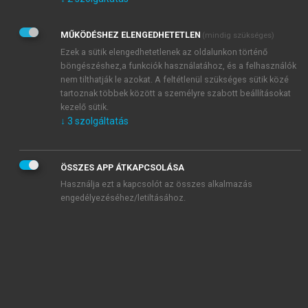
Kérek értesítést az Akadémiai Kiadó Zrt. újdonságairól,
akcióiról.
MŰKÖDÉSHEZ ELENGEDHETETLEN
(mindig szükséges)
Az
Adatkezelési tájékoztatóban
foglaltakat tudomásul
veszem és elfogadom.
Ezek a sütik elengedhetetlenek az oldalunkon történő
Az
Általános vásárlási feltételeket
, valamint a
szotar.net
és a
böngészéshez,a funkciók használatához, és a felhasználók
mersz.hu
oldalak licencszerződéseiben foglaltakat
nem tilthatják le azokat. A feltétlenül szükséges sütik közé
tudomásul veszem és elfogadom.
tartoznak többek között a személyre szabott beállításokat
kezelő sütik.
↓
3
szolgáltatás
KIPRÓBÁLOM
ÖSSZES APP ÁTKAPCSOLÁSA
Használja ezt a kapcsolót az összes alkalmazás
engedélyezéséhez/letiltásához.
MIÉRT ÉRDEMES A MERSZ ONLINE
OKOSKÖNYVTÁRAT HASZNÁLNI?