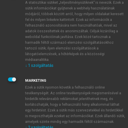
A statisztikai sütiket „teljesítménysütiknek” is nevezik. Ezek a
sütik információkat gyűjtenek a webhely használatának
módjáról, többek között arról, hogy milyen oldalakat keresett
ÚJ FIÓK LÉTREHOZÁSA
fel és milyen linkekre kattintott. Ezek az információk a
1 óra díjmentes hozzáférés
felhasználó azonosítására nem használhatóak, mivel az
adatok összesítettek és anonimizáltak. Céljuk kizárólag a
weboldal funkcióinak javítása. Ezek közé tartoznak a
E-MAIL-CÍM
harmadik féltől származó elemzési szolgáltatásokhoz
tartozó sütik; ilyen elemzési szolgáltatások a
látogatóelemzések, a hőtérképek és a közösségi
NÉV
médiaanalitika.
↓
1
szolgáltatás
JELSZÓ
MARKETING
Ezek a sütik nyomon követik a felhasználó online
tevékenységét. Az online tevékenységek megismerésével a
JELSZÓ ÚJRA
hirdetők relevánsabb reklámokat jeleníthetnek meg, és
korlátozhatják, hogy a felhasználó hány alkalommal láthat
egy hirdetést. Ezek a sütik más szervezetekkel és hirdetőkkel
is megoszthatják ezeket az információkat. Ezek állandó sütik,
Kérek értesítést a MeRSZ újdonságairól, akcióiról.
amelyek szinte mindig egy harmadik féltől származnak.
↓
2
szolgáltatás