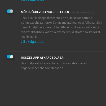
Kérek értesítést az Akadémiai Kiadó Zrt. újdonságairól,
akcióiról.
MŰKÖDÉSHEZ ELENGEDHETETLEN
(mindig szükséges)
Az
Adatkezelési tájékoztatóban
foglaltakat tudomásul
veszem és elfogadom.
Ezek a sütik elengedhetetlenek az oldalunkon történő
Az
Általános vásárlási feltételeket
, valamint a
szotar.net
és a
böngészéshez,a funkciók használatához, és a felhasználók
mersz.hu
oldalak licencszerződéseiben foglaltakat
nem tilthatják le azokat. A feltétlenül szükséges sütik közé
tudomásul veszem és elfogadom.
tartoznak többek között a személyre szabott beállításokat
kezelő sütik.
↓
3
szolgáltatás
KIPRÓBÁLOM
ÖSSZES APP ÁTKAPCSOLÁSA
Használja ezt a kapcsolót az összes alkalmazás
engedélyezéséhez/letiltásához.
MIÉRT ÉRDEMES A MERSZ ONLINE
OKOSKÖNYVTÁRAT HASZNÁLNI?