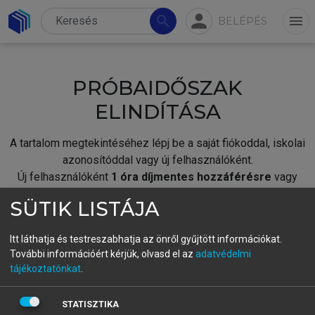
person
search
menu
BELÉPÉS
PRÓBAIDŐSZAK
ELINDÍTÁSA
A tartalom megtekintéséhez lépj be a saját fiókoddal, iskolai
azonosítóddal vagy új felhasználóként.
Új felhasználóként
1 óra díjmentes hozzáférésre
vagy
jogosult.
SÜTIK LISTÁJA
A próbaidőszak elindításához,
jelentkezz
be meglévő
fiókoddal,
vagy hozz létre új fiókot.
Itt láthatja és testreszabhatja az önről gyűjtött információkat.
További információért kérjük, olvasd el az
adatvédelmi
A regisztráció után a
próbaidőszak
automatikusan
elindul.
tájékoztatónkat
.
BELÉPÉS SAJÁT FIÓKKAL
STATISZTIKA