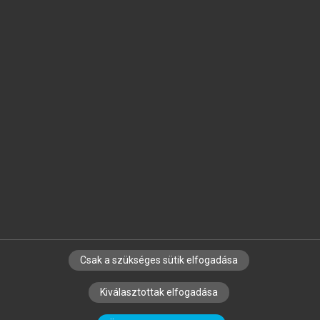
Jelöld meg a számodra fontos részeket, és
készíts
saját
jegyzeteket!
Egyéni előfizetéssel további
MeRSZ+ funkciókat
és
tartalmakat is elérhetsz.
Csak a szükséges sütik elfogadása
SZERZŐKNEK
CÉGEKNEK
KÖNYVTÁROSOKNAK
Kiválasztottak elfogadása
SZERKESZTÉSI ÉS LEKTORÁLÁSI ALAPELVEK