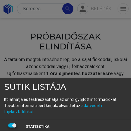
person
search
menu
BELÉPÉS
PRÓBAIDŐSZAK
ELINDÍTÁSA
A tartalom megtekintéséhez lépj be a saját fiókoddal, iskolai
azonosítóddal vagy új felhasználóként.
Új felhasználóként
1 óra díjmentes hozzáférésre
vagy
jogosult.
SÜTIK LISTÁJA
A próbaidőszak elindításához,
jelentkezz
be meglévő
fiókoddal,
vagy hozz létre új fiókot.
Itt láthatja és testreszabhatja az önről gyűjtött információkat.
További információért kérjük, olvasd el az
adatvédelmi
A regisztráció után a
próbaidőszak
automatikusan
elindul.
tájékoztatónkat
.
BELÉPÉS SAJÁT FIÓKKAL
STATISZTIKA