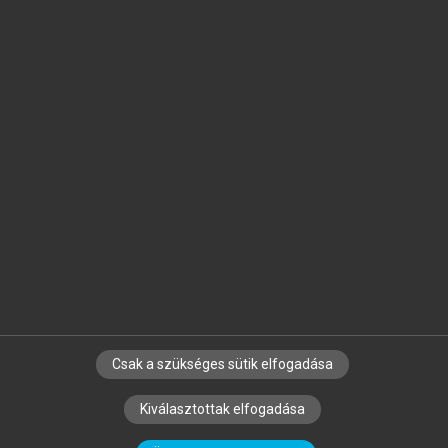
Jelöld meg a számodra fontos részeket, és
készíts
saját
jegyzeteket!
Egyéni előfizetéssel további
MeRSZ+ funkciókat
és
tartalmakat is elérhetsz.
Csak a szükséges sütik elfogadása
SZERZŐKNEK
CÉGEKNEK
KÖNYVTÁROSOKNAK
Kiválasztottak elfogadása
SZERKESZTÉSI ÉS LEKTORÁLÁSI ALAPELVEK