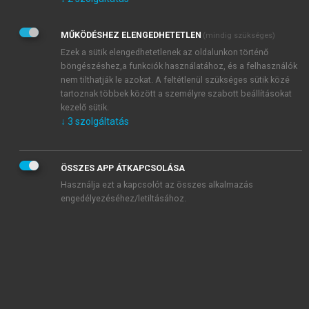
Kérek értesítést az Akadémiai Kiadó Zrt. újdonságairól,
akcióiról.
MŰKÖDÉSHEZ ELENGEDHETETLEN
(mindig szükséges)
Az
Adatkezelési tájékoztatóban
foglaltakat tudomásul
veszem és elfogadom.
Ezek a sütik elengedhetetlenek az oldalunkon történő
Az
Általános vásárlási feltételeket
, valamint a
szotar.net
és a
böngészéshez,a funkciók használatához, és a felhasználók
mersz.hu
oldalak licencszerződéseiben foglaltakat
nem tilthatják le azokat. A feltétlenül szükséges sütik közé
tudomásul veszem és elfogadom.
tartoznak többek között a személyre szabott beállításokat
kezelő sütik.
↓
3
szolgáltatás
KIPRÓBÁLOM
ÖSSZES APP ÁTKAPCSOLÁSA
Használja ezt a kapcsolót az összes alkalmazás
engedélyezéséhez/letiltásához.
MIÉRT ÉRDEMES A MERSZ ONLINE
OKOSKÖNYVTÁRAT HASZNÁLNI?