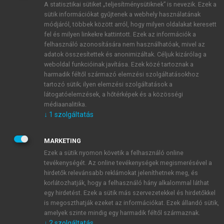
A statisztikai sütiket „teljesítménysütiknek” is nevezik. Ezek a
sütik információkat gyűjtenek a webhely használatának
módjáról, többek között arról, hogy milyen oldalakat keresett
ÚJ FIÓK LÉTREHOZÁSA
fel és milyen linkekre kattintott. Ezek az információk a
1 óra díjmentes hozzáférés
felhasználó azonosítására nem használhatóak, mivel az
adatok összesítettek és anonimizáltak. Céljuk kizárólag a
weboldal funkcióinak javítása. Ezek közé tartoznak a
E-MAIL-CÍM
harmadik féltől származó elemzési szolgáltatásokhoz
tartozó sütik; ilyen elemzési szolgáltatások a
látogatóelemzések, a hőtérképek és a közösségi
NÉV
médiaanalitika.
↓
1
szolgáltatás
JELSZÓ
MARKETING
Ezek a sütik nyomon követik a felhasználó online
tevékenységét. Az online tevékenységek megismerésével a
JELSZÓ ÚJRA
hirdetők relevánsabb reklámokat jeleníthetnek meg, és
korlátozhatják, hogy a felhasználó hány alkalommal láthat
egy hirdetést. Ezek a sütik más szervezetekkel és hirdetőkkel
is megoszthatják ezeket az információkat. Ezek állandó sütik,
Kérek értesítést a MeRSZ újdonságairól, akcióiról.
amelyek szinte mindig egy harmadik féltől származnak.
↓
2
szolgáltatás