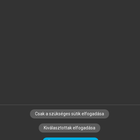
Jelöld meg a számodra fontos részeket, és
készíts
saját
jegyzeteket!
Egyéni előfizetéssel további
MeRSZ+ funkciókat
és
tartalmakat is elérhetsz.
Csak a szükséges sütik elfogadása
SZERZŐKNEK
CÉGEKNEK
KÖNYVTÁROSOKNAK
Kiválasztottak elfogadása
SZERKESZTÉSI ÉS LEKTORÁLÁSI ALAPELVEK