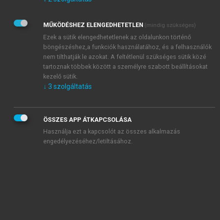
Kérek értesítést az Akadémiai Kiadó Zrt. újdonságairól,
akcióiról.
MŰKÖDÉSHEZ ELENGEDHETETLEN
(mindig szükséges)
Az
Adatkezelési tájékoztatóban
foglaltakat tudomásul
veszem és elfogadom.
Ezek a sütik elengedhetetlenek az oldalunkon történő
Az
Általános vásárlási feltételeket
, valamint a
szotar.net
és a
böngészéshez,a funkciók használatához, és a felhasználók
mersz.hu
oldalak licencszerződéseiben foglaltakat
nem tilthatják le azokat. A feltétlenül szükséges sütik közé
tudomásul veszem és elfogadom.
tartoznak többek között a személyre szabott beállításokat
kezelő sütik.
↓
3
szolgáltatás
KIPRÓBÁLOM
ÖSSZES APP ÁTKAPCSOLÁSA
Használja ezt a kapcsolót az összes alkalmazás
engedélyezéséhez/letiltásához.
MIÉRT ÉRDEMES A MERSZ ONLINE
OKOSKÖNYVTÁRAT HASZNÁLNI?