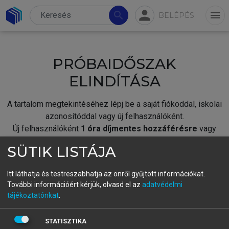
person
search
menu
BELÉPÉS
PRÓBAIDŐSZAK
ELINDÍTÁSA
A tartalom megtekintéséhez lépj be a saját fiókoddal, iskolai
azonosítóddal vagy új felhasználóként.
Új felhasználóként
1 óra díjmentes hozzáférésre
vagy
jogosult.
SÜTIK LISTÁJA
A próbaidőszak elindításához,
jelentkezz
be meglévő
fiókoddal,
vagy hozz létre új fiókot.
Itt láthatja és testreszabhatja az önről gyűjtött információkat.
További információért kérjük, olvasd el az
adatvédelmi
A regisztráció után a
próbaidőszak
automatikusan
elindul.
tájékoztatónkat
.
BELÉPÉS SAJÁT FIÓKKAL
STATISZTIKA