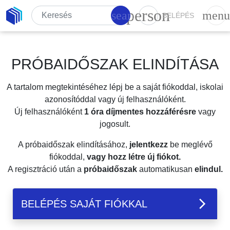
person
search
menu
BELÉPÉS
PRÓBAIDŐSZAK ELINDÍTÁSA
A tartalom megtekintéséhez lépj be a saját fiókoddal, iskolai
azonosítóddal vagy új felhasználóként.
Új felhasználóként
1 óra díjmentes hozzáférésre
vagy
jogosult.
A próbaidőszak elindításához,
jelentkezz
be meglévő
fiókoddal,
vagy hozz létre új fiókot.
A regisztráció után a
próbaidőszak
automatikusan
elindul.
BELÉPÉS SAJÁT FIÓKKAL