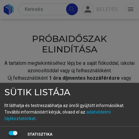
person
search
menu
BELÉPÉS
PRÓBAIDŐSZAK
ELINDÍTÁSA
A tartalom megtekintéséhez lépj be a saját fiókoddal, iskolai
azonosítóddal vagy új felhasználóként.
Új felhasználóként
1 óra díjmentes hozzáférésre
vagy
jogosult.
SÜTIK LISTÁJA
A próbaidőszak elindításához,
jelentkezz
be meglévő
fiókoddal,
vagy hozz létre új fiókot.
Itt láthatja és testreszabhatja az önről gyűjtött információkat.
További információért kérjük, olvasd el az
adatvédelmi
A regisztráció után a
próbaidőszak
automatikusan
elindul.
tájékoztatónkat
.
BELÉPÉS SAJÁT FIÓKKAL
STATISZTIKA