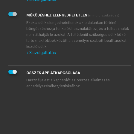
Kérek értesítést az Akadémiai Kiadó Zrt. újdonságairól,
akcióiról.
MŰKÖDÉSHEZ ELENGEDHETETLEN
(mindig szükséges)
Az
Adatkezelési tájékoztatóban
foglaltakat tudomásul
veszem és elfogadom.
Ezek a sütik elengedhetetlenek az oldalunkon történő
Az
Általános vásárlási feltételeket
, valamint a
szotar.net
és a
böngészéshez,a funkciók használatához, és a felhasználók
mersz.hu
oldalak licencszerződéseiben foglaltakat
nem tilthatják le azokat. A feltétlenül szükséges sütik közé
tudomásul veszem és elfogadom.
tartoznak többek között a személyre szabott beállításokat
kezelő sütik.
↓
3
szolgáltatás
KIPRÓBÁLOM
ÖSSZES APP ÁTKAPCSOLÁSA
Használja ezt a kapcsolót az összes alkalmazás
engedélyezéséhez/letiltásához.
MIÉRT ÉRDEMES A MERSZ ONLINE
OKOSKÖNYVTÁRAT HASZNÁLNI?