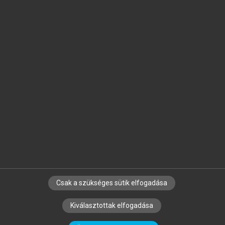
Jelöld meg a számodra fontos részeket, és
készíts
saját
jegyzeteket!
Egyéni előfizetéssel további
MeRSZ+ funkciókat
és
tartalmakat is elérhetsz.
Csak a szükséges sütik elfogadása
SZERZŐKNEK
CÉGEKNEK
KÖNYVTÁROSOKNAK
Kiválasztottak elfogadása
SZERKESZTÉSI ÉS LEKTORÁLÁSI ALAPELVEK