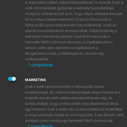
A statisztikai sütiket „teljesítménysütiknek” is nevezik. Ezek a
sütik információkat gyűjtenek a webhely használatának
módjáról, többek között arról, hogy milyen oldalakat keresett
ÚJ FIÓK LÉTREHOZÁSA
fel és milyen linkekre kattintott. Ezek az információk a
1 óra díjmentes hozzáférés
felhasználó azonosítására nem használhatóak, mivel az
adatok összesítettek és anonimizáltak. Céljuk kizárólag a
weboldal funkcióinak javítása. Ezek közé tartoznak a
E-MAIL-CÍM
harmadik féltől származó elemzési szolgáltatásokhoz
tartozó sütik; ilyen elemzési szolgáltatások a
látogatóelemzések, a hőtérképek és a közösségi
NÉV
médiaanalitika.
↓
1
szolgáltatás
JELSZÓ
MARKETING
Ezek a sütik nyomon követik a felhasználó online
tevékenységét. Az online tevékenységek megismerésével a
JELSZÓ ÚJRA
hirdetők relevánsabb reklámokat jeleníthetnek meg, és
korlátozhatják, hogy a felhasználó hány alkalommal láthat
egy hirdetést. Ezek a sütik más szervezetekkel és hirdetőkkel
is megoszthatják ezeket az információkat. Ezek állandó sütik,
Kérek értesítést a MeRSZ újdonságairól, akcióiról.
amelyek szinte mindig egy harmadik féltől származnak.
↓
2
szolgáltatás