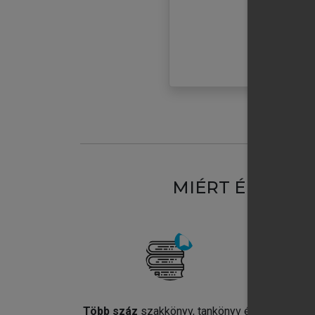
MIÉRT ÉRDEME
Több száz
szakkönyv, tankönyv és
Jel