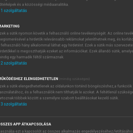
őtérképek és a közösségi médiaanalitika.
E-MAIL-CÍM
1
szolgáltatás
MARKETING
NÉV
zek a sütik nyomon követik a felhasználó online tevékenységét. Az online tev
egismerésével a hirdetők relevánsabb reklámokat jeleníthetnek meg, és korlát
 felhasználó hány alkalommal láthat egy hirdetést. Ezek a sütik más szervezete
JELSZÓ
irdetőkkel is megoszthatják ezeket az információkat. Ezek állandó sütik, amely
indig egy harmadik féltől származnak.
2
szolgáltatás
JELSZÓ ÚJRA
PÉS
ŰKÖDÉSHEZ ELENGEDHETETLEN
(mindig szükséges)
zek a sütik elengedhetetlenek az oldalunkon történő böngészéshez,a funkciók
asználatához, és a felhasználók nem tilthatják le azokat. A feltétlenül szükség
Kérek értesítést a MeRSZ új
artoznak többek között a személyre szabott beállításokat kezelő sütik.
Kérek értesítést az Akadémi
3
szolgáltatás
akcióiról.
 VAGY?
Az
Adatkezelési tájékozta
yi azonosítóval
veszem és elfogadom.
SSZES APP ÁTKAPCSOLÁSA
Az
Általános vásárlási felt
asználja ezt a kapcsolót az összes alkalmazás engedélyezéséhez/letiltásáho