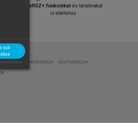
át
MeRSZ+ funkciókat
és tartalmakat
is elérhetsz.
 süti
adása
 IRÁNYELVEK
IMPRESSZUM
ADATVÉDELEM
ered by Klaro!
OK