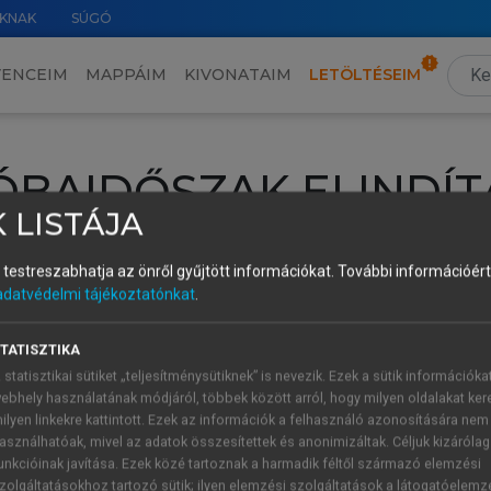
KNAK
SÚGÓ
VENCEIM
MAPPÁIM
KIVONATAIM
LETÖLTÉSEIM
ÓBAIDŐSZAK ELINDÍT
 LISTÁJA
intéséhez lépj be a saját fiókoddal, iskolai azonosítóddal vagy ú
és testreszabhatja az önről gyűjtött információkat.
További információért 
Új felhasználóként
1 óra díjmentes hozzáférésre
vagy jogosult
adatvédelmi tájékoztatónkat
.
k elindításához,
jelentkezz
be meglévő fiókoddal,
vagy hozz lé
A regisztráció után a
próbaidőszak
automatikusan
elindul.
TATISZTIKA
 statisztikai sütiket „teljesítménysütiknek” is nevezik. Ezek a sütik információka
ebhely használatának módjáról, többek között arról, hogy milyen oldalakat kere
ilyen linkekre kattintott. Ezek az információk a felhasználó azonosítására nem
ÚJ FIÓK 
ÁT FIÓKKAL
asználhatóak, mivel az adatok összesítettek és anonimizáltak. Céljuk kizáróla
1 óra díjme
unkcióinak javítása. Ezek közé tartoznak a harmadik féltől származó elemzési
zolgáltatásokhoz tartozó sütik; ilyen elemzési szolgáltatások a látogatóelemz