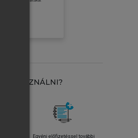
erződéseiben foglaltakat
ogadom.
ÓBÁLOM
AT HASZNÁLNI?
ntos
Egyéni előfizetéssel további