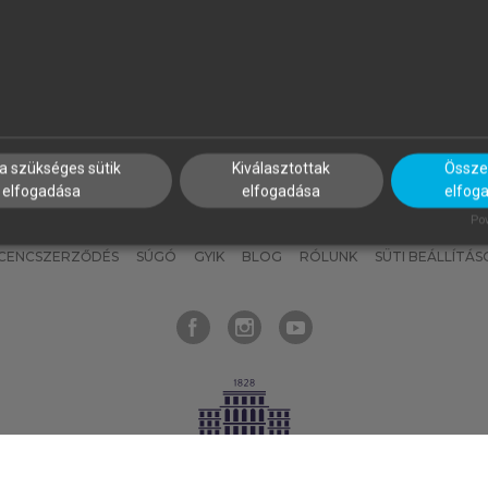
nyokat, hogy bármikor azonnal
részeket, és
készíts
saj
hozzájuk férhess!
jegyzeteket!
a szükséges sütik
Kiválasztottak
Összes
elfogadása
elfogadása
elfog
KNAK
SZERKESZTÉSI ÉS LEKTORÁLÁSI ALAPELVEK
MI – ÁLTALÁNOS
Pow
ICENCSZERZŐDÉS
SÚGÓ
GYIK
BLOG
RÓLUNK
SÜTI BEÁLLÍTÁS