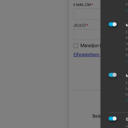
h
E-MAIL-CÍM
↓
JELSZÓ
E
m
a
Maradjon belépve
h
Elfelejtettem a jelszavamat
m
↓
BELÉ
M
E
h
t
↓
TANULÓ
Belépés intézmén
Ö
H