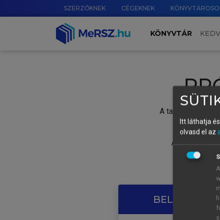
SZERZŐKNEK
CÉGEKNEK
KÖNYVTÁROSO
KÖNYVTÁR
KED
PR
SÜTIK
A tartalom megtek
Itt láthatja 
olvasd el az
A próbaidősza
S
A
w
m
BELÉPÉS SAJ
h
f
s