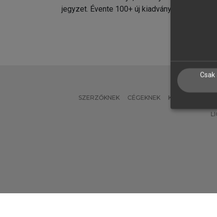
jegyzet. Évente 100+ új kiadvány.
kiadvá
Csak 
SZERZŐKNEK
CÉGEKNEK
KÖNYVTÁROSO
L
Verzió: 2.7.2