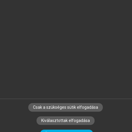
Jelöld meg a számodra fontos részeket, és
készíts
saját
jegyzeteket!
Egyéni előfizetéssel további
MeRSZ+ funkciókat
és
tartalmakat is elérhetsz.
Csak a szükséges sütik elfogadása
SZERZŐKNEK
CÉGEKNEK
KÖNYVTÁROSOKNAK
Kiválasztottak elfogadása
SZERKESZTÉSI ÉS LEKTORÁLÁSI ALAPELVEK