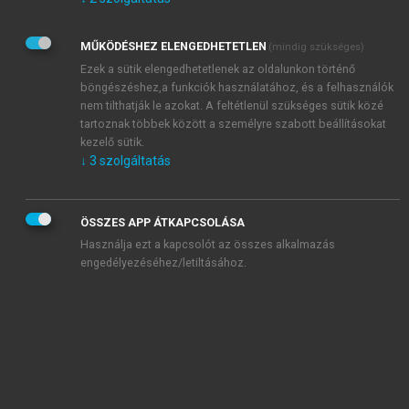
Kérek értesítést az Akadémiai Kiadó Zrt. újdonságairól,
akcióiról.
MŰKÖDÉSHEZ ELENGEDHETETLEN
(mindig szükséges)
Az
Adatkezelési tájékoztatóban
foglaltakat tudomásul
veszem és elfogadom.
Ezek a sütik elengedhetetlenek az oldalunkon történő
Az
Általános vásárlási feltételeket
, valamint a
szotar.net
és a
böngészéshez,a funkciók használatához, és a felhasználók
mersz.hu
oldalak licencszerződéseiben foglaltakat
nem tilthatják le azokat. A feltétlenül szükséges sütik közé
tudomásul veszem és elfogadom.
tartoznak többek között a személyre szabott beállításokat
kezelő sütik.
↓
3
szolgáltatás
KIPRÓBÁLOM
ÖSSZES APP ÁTKAPCSOLÁSA
Használja ezt a kapcsolót az összes alkalmazás
engedélyezéséhez/letiltásához.
MIÉRT ÉRDEMES A MERSZ ONLINE
OKOSKÖNYVTÁRAT HASZNÁLNI?