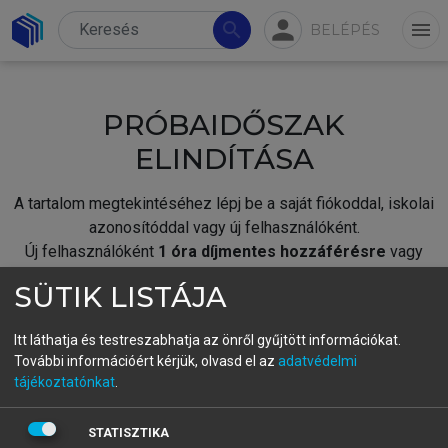
person
search
menu
BELÉPÉS
PRÓBAIDŐSZAK
ELINDÍTÁSA
A tartalom megtekintéséhez lépj be a saját fiókoddal, iskolai
azonosítóddal vagy új felhasználóként.
Új felhasználóként
1 óra díjmentes hozzáférésre
vagy
jogosult.
SÜTIK LISTÁJA
A próbaidőszak elindításához,
jelentkezz
be meglévő
fiókoddal,
vagy hozz létre új fiókot.
Itt láthatja és testreszabhatja az önről gyűjtött információkat.
További információért kérjük, olvasd el az
adatvédelmi
A regisztráció után a
próbaidőszak
automatikusan
elindul.
tájékoztatónkat
.
BELÉPÉS SAJÁT FIÓKKAL
STATISZTIKA