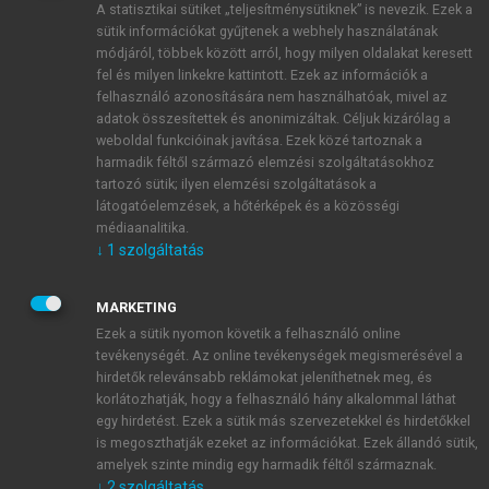
A statisztikai sütiket „teljesítménysütiknek” is nevezik. Ezek a
sütik információkat gyűjtenek a webhely használatának
módjáról, többek között arról, hogy milyen oldalakat keresett
ÚJ FIÓK LÉTREHOZÁSA
fel és milyen linkekre kattintott. Ezek az információk a
1 óra díjmentes hozzáférés
felhasználó azonosítására nem használhatóak, mivel az
adatok összesítettek és anonimizáltak. Céljuk kizárólag a
weboldal funkcióinak javítása. Ezek közé tartoznak a
E-MAIL-CÍM
harmadik féltől származó elemzési szolgáltatásokhoz
tartozó sütik; ilyen elemzési szolgáltatások a
látogatóelemzések, a hőtérképek és a közösségi
NÉV
médiaanalitika.
↓
1
szolgáltatás
JELSZÓ
MARKETING
Ezek a sütik nyomon követik a felhasználó online
tevékenységét. Az online tevékenységek megismerésével a
JELSZÓ ÚJRA
hirdetők relevánsabb reklámokat jeleníthetnek meg, és
korlátozhatják, hogy a felhasználó hány alkalommal láthat
egy hirdetést. Ezek a sütik más szervezetekkel és hirdetőkkel
is megoszthatják ezeket az információkat. Ezek állandó sütik,
Kérek értesítést a MeRSZ újdonságairól, akcióiról.
amelyek szinte mindig egy harmadik féltől származnak.
↓
2
szolgáltatás