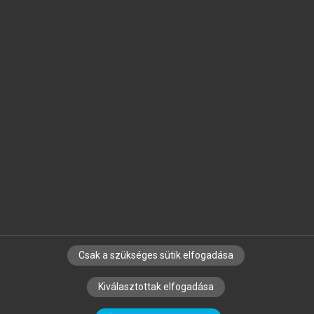
Jelöld meg a számodra fontos részeket, és
készíts
saját
jegyzeteket!
Egyéni előfizetéssel további
MeRSZ+ funkciókat
és
tartalmakat is elérhetsz.
Csak a szükséges sütik elfogadása
SZERZŐKNEK
CÉGEKNEK
KÖNYVTÁROSOKNAK
Kiválasztottak elfogadása
SZERKESZTÉSI ÉS LEKTORÁLÁSI ALAPELVEK