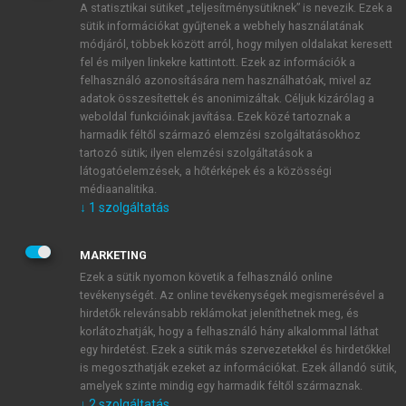
A statisztikai sütiket „teljesítménysütiknek” is nevezik. Ezek a
sütik információkat gyűjtenek a webhely használatának
módjáról, többek között arról, hogy milyen oldalakat keresett
ÚJ FIÓK LÉTREHOZÁSA
fel és milyen linkekre kattintott. Ezek az információk a
1 óra díjmentes hozzáférés
felhasználó azonosítására nem használhatóak, mivel az
adatok összesítettek és anonimizáltak. Céljuk kizárólag a
weboldal funkcióinak javítása. Ezek közé tartoznak a
E-MAIL-CÍM
harmadik féltől származó elemzési szolgáltatásokhoz
tartozó sütik; ilyen elemzési szolgáltatások a
látogatóelemzések, a hőtérképek és a közösségi
NÉV
médiaanalitika.
↓
1
szolgáltatás
JELSZÓ
MARKETING
Ezek a sütik nyomon követik a felhasználó online
tevékenységét. Az online tevékenységek megismerésével a
JELSZÓ ÚJRA
hirdetők relevánsabb reklámokat jeleníthetnek meg, és
korlátozhatják, hogy a felhasználó hány alkalommal láthat
egy hirdetést. Ezek a sütik más szervezetekkel és hirdetőkkel
is megoszthatják ezeket az információkat. Ezek állandó sütik,
Kérek értesítést a MeRSZ újdonságairól, akcióiról.
amelyek szinte mindig egy harmadik féltől származnak.
↓
2
szolgáltatás