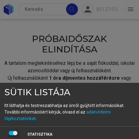
person
search
menu
BELÉPÉS
PRÓBAIDŐSZAK
ELINDÍTÁSA
A tartalom megtekintéséhez lépj be a saját fiókoddal, iskolai
azonosítóddal vagy új felhasználóként.
Új felhasználóként
1 óra díjmentes hozzáférésre
vagy
jogosult.
SÜTIK LISTÁJA
A próbaidőszak elindításához,
jelentkezz
be meglévő
fiókoddal,
vagy hozz létre új fiókot.
Itt láthatja és testreszabhatja az önről gyűjtött információkat.
További információért kérjük, olvasd el az
adatvédelmi
A regisztráció után a
próbaidőszak
automatikusan
elindul.
tájékoztatónkat
.
BELÉPÉS SAJÁT FIÓKKAL
STATISZTIKA