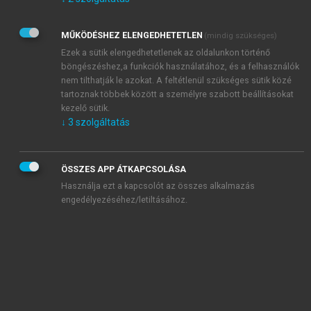
Kérek értesítést az Akadémiai Kiadó Zrt. újdonságairól,
akcióiról.
MŰKÖDÉSHEZ ELENGEDHETETLEN
(mindig szükséges)
Az
Adatkezelési tájékoztatóban
foglaltakat tudomásul
veszem és elfogadom.
Ezek a sütik elengedhetetlenek az oldalunkon történő
Az
Általános vásárlási feltételeket
, valamint a
szotar.net
és a
böngészéshez,a funkciók használatához, és a felhasználók
mersz.hu
oldalak licencszerződéseiben foglaltakat
nem tilthatják le azokat. A feltétlenül szükséges sütik közé
tudomásul veszem és elfogadom.
tartoznak többek között a személyre szabott beállításokat
kezelő sütik.
↓
3
szolgáltatás
KIPRÓBÁLOM
ÖSSZES APP ÁTKAPCSOLÁSA
Használja ezt a kapcsolót az összes alkalmazás
engedélyezéséhez/letiltásához.
MIÉRT ÉRDEMES A MERSZ ONLINE
OKOSKÖNYVTÁRAT HASZNÁLNI?