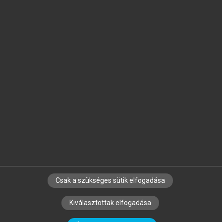
Jelöld meg a számodra fontos részeket, és
készíts
saját
jegyzeteket!
Egyéni előfizetéssel további
MeRSZ+ funkciókat
és
tartalmakat is elérhetsz.
Csak a szükséges sütik elfogadása
SZERZŐKNEK
CÉGEKNEK
KÖNYVTÁROSOKNAK
Kiválasztottak elfogadása
SZERKESZTÉSI ÉS LEKTORÁLÁSI ALAPELVEK