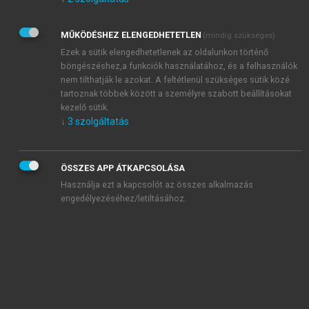
Kérek értesítést az Akadémiai Kiadó Zrt. újdonságairól,
akcióiról.
MŰKÖDÉSHEZ ELENGEDHETETLEN
(mindig szükséges)
Az
Adatkezelési tájékoztatóban
foglaltakat tudomásul
veszem és elfogadom.
Ezek a sütik elengedhetetlenek az oldalunkon történő
Az
Általános vásárlási feltételeket
, valamint a
szotar.net
és a
böngészéshez,a funkciók használatához, és a felhasználók
mersz.hu
oldalak licencszerződéseiben foglaltakat
nem tilthatják le azokat. A feltétlenül szükséges sütik közé
tudomásul veszem és elfogadom.
tartoznak többek között a személyre szabott beállításokat
kezelő sütik.
↓
3
szolgáltatás
KIPRÓBÁLOM
ÖSSZES APP ÁTKAPCSOLÁSA
Használja ezt a kapcsolót az összes alkalmazás
engedélyezéséhez/letiltásához.
MIÉRT ÉRDEMES A MERSZ ONLINE
OKOSKÖNYVTÁRAT HASZNÁLNI?