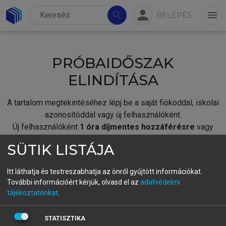
person
search
menu
BELÉPÉS
PRÓBAIDŐSZAK
ELINDÍTÁSA
A tartalom megtekintéséhez lépj be a saját fiókoddal, iskolai
azonosítóddal vagy új felhasználóként.
Új felhasználóként
1 óra díjmentes hozzáférésre
vagy
jogosult.
SÜTIK LISTÁJA
A próbaidőszak elindításához,
jelentkezz
be meglévő
fiókoddal,
vagy hozz létre új fiókot.
Itt láthatja és testreszabhatja az önről gyűjtött információkat.
További információért kérjük, olvasd el az
adatvédelmi
A regisztráció után a
próbaidőszak
automatikusan
elindul.
tájékoztatónkat
.
BELÉPÉS SAJÁT FIÓKKAL
STATISZTIKA