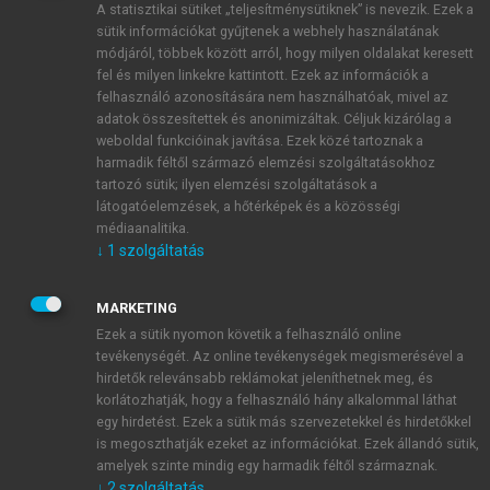
A statisztikai sütiket „teljesítménysütiknek” is nevezik. Ezek a
sütik információkat gyűjtenek a webhely használatának
módjáról, többek között arról, hogy milyen oldalakat keresett
ÚJ FIÓK LÉTREHOZÁSA
fel és milyen linkekre kattintott. Ezek az információk a
1 óra díjmentes hozzáférés
felhasználó azonosítására nem használhatóak, mivel az
adatok összesítettek és anonimizáltak. Céljuk kizárólag a
weboldal funkcióinak javítása. Ezek közé tartoznak a
E-MAIL-CÍM
harmadik féltől származó elemzési szolgáltatásokhoz
tartozó sütik; ilyen elemzési szolgáltatások a
látogatóelemzések, a hőtérképek és a közösségi
NÉV
médiaanalitika.
↓
1
szolgáltatás
JELSZÓ
MARKETING
Ezek a sütik nyomon követik a felhasználó online
tevékenységét. Az online tevékenységek megismerésével a
JELSZÓ ÚJRA
hirdetők relevánsabb reklámokat jeleníthetnek meg, és
korlátozhatják, hogy a felhasználó hány alkalommal láthat
egy hirdetést. Ezek a sütik más szervezetekkel és hirdetőkkel
is megoszthatják ezeket az információkat. Ezek állandó sütik,
Kérek értesítést a MeRSZ újdonságairól, akcióiról.
amelyek szinte mindig egy harmadik féltől származnak.
↓
2
szolgáltatás