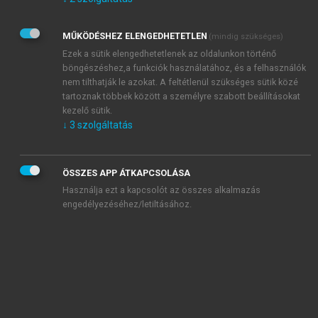
Kérek értesítést az Akadémiai Kiadó Zrt. újdonságairól,
akcióiról.
MŰKÖDÉSHEZ ELENGEDHETETLEN
(mindig szükséges)
Az
Adatkezelési tájékoztatóban
foglaltakat tudomásul
veszem és elfogadom.
Ezek a sütik elengedhetetlenek az oldalunkon történő
Az
Általános vásárlási feltételeket
, valamint a
szotar.net
és a
böngészéshez,a funkciók használatához, és a felhasználók
mersz.hu
oldalak licencszerződéseiben foglaltakat
nem tilthatják le azokat. A feltétlenül szükséges sütik közé
tudomásul veszem és elfogadom.
tartoznak többek között a személyre szabott beállításokat
kezelő sütik.
↓
3
szolgáltatás
KIPRÓBÁLOM
ÖSSZES APP ÁTKAPCSOLÁSA
Használja ezt a kapcsolót az összes alkalmazás
engedélyezéséhez/letiltásához.
MIÉRT ÉRDEMES A MERSZ ONLINE
OKOSKÖNYVTÁRAT HASZNÁLNI?