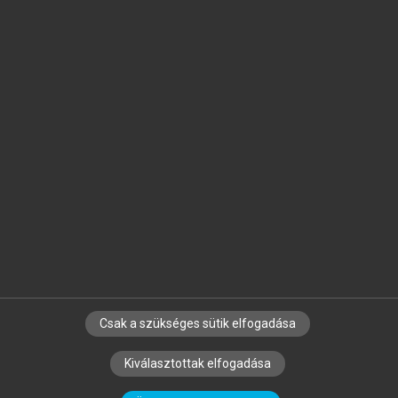
Jelöld meg a számodra fontos részeket, és
készíts
saját
jegyzeteket!
Egyéni előfizetéssel további
MeRSZ+ funkciókat
és
tartalmakat is elérhetsz.
Csak a szükséges sütik elfogadása
SZERZŐKNEK
CÉGEKNEK
KÖNYVTÁROSOKNAK
Kiválasztottak elfogadása
SZERKESZTÉSI ÉS LEKTORÁLÁSI ALAPELVEK