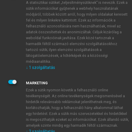
A statisztikai sütiket „teljesítménysütiknek” is nevezik. Ezek a
sütik információkat gyűjtenek a webhely használatának
módjáról, többek között arról, hogy milyen oldalakat keresett
ÚJ FIÓK LÉTREHOZÁSA
fel és milyen linkekre kattintott. Ezek az információk a
1 óra díjmentes hozzáférés
felhasználó azonosítására nem használhatóak, mivel az
adatok összesítettek és anonimizáltak. Céljuk kizárólag a
weboldal funkcióinak javítása. Ezek közé tartoznak a
E-MAIL-CÍM
harmadik féltől származó elemzési szolgáltatásokhoz
tartozó sütik; ilyen elemzési szolgáltatások a
látogatóelemzések, a hőtérképek és a közösségi
NÉV
médiaanalitika.
↓
1
szolgáltatás
JELSZÓ
MARKETING
Ezek a sütik nyomon követik a felhasználó online
tevékenységét. Az online tevékenységek megismerésével a
JELSZÓ ÚJRA
hirdetők relevánsabb reklámokat jeleníthetnek meg, és
korlátozhatják, hogy a felhasználó hány alkalommal láthat
egy hirdetést. Ezek a sütik más szervezetekkel és hirdetőkkel
is megoszthatják ezeket az információkat. Ezek állandó sütik,
Kérek értesítést a MeRSZ újdonságairól, akcióiról.
amelyek szinte mindig egy harmadik féltől származnak.
↓
2
szolgáltatás