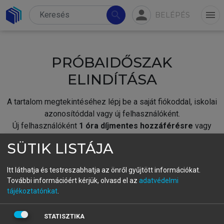
person
search
menu
BELÉPÉS
PRÓBAIDŐSZAK
ELINDÍTÁSA
A tartalom megtekintéséhez lépj be a saját fiókoddal, iskolai
azonosítóddal vagy új felhasználóként.
Új felhasználóként
1 óra díjmentes hozzáférésre
vagy
jogosult.
SÜTIK LISTÁJA
A próbaidőszak elindításához,
jelentkezz
be meglévő
fiókoddal,
vagy hozz létre új fiókot.
Itt láthatja és testreszabhatja az önről gyűjtött információkat.
További információért kérjük, olvasd el az
adatvédelmi
A regisztráció után a
próbaidőszak
automatikusan
elindul.
tájékoztatónkat
.
BELÉPÉS SAJÁT FIÓKKAL
STATISZTIKA