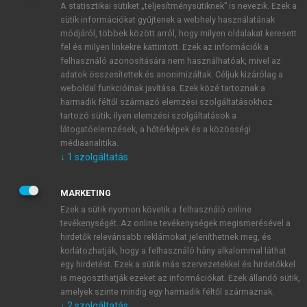
A statisztikai sütiket „teljesítménysütiknek” is nevezik. Ezek a
sütik információkat gyűjtenek a webhely használatának
módjáról, többek között arról, hogy milyen oldalakat keresett
ÚJ FIÓK LÉTREHOZÁSA
fel és milyen linkekre kattintott. Ezek az információk a
1 óra díjmentes hozzáférés
felhasználó azonosítására nem használhatóak, mivel az
adatok összesítettek és anonimizáltak. Céljuk kizárólag a
weboldal funkcióinak javítása. Ezek közé tartoznak a
E-MAIL-CÍM
harmadik féltől származó elemzési szolgáltatásokhoz
tartozó sütik; ilyen elemzési szolgáltatások a
látogatóelemzések, a hőtérképek és a közösségi
NÉV
médiaanalitika.
↓
1
szolgáltatás
JELSZÓ
MARKETING
Ezek a sütik nyomon követik a felhasználó online
tevékenységét. Az online tevékenységek megismerésével a
JELSZÓ ÚJRA
hirdetők relevánsabb reklámokat jeleníthetnek meg, és
korlátozhatják, hogy a felhasználó hány alkalommal láthat
egy hirdetést. Ezek a sütik más szervezetekkel és hirdetőkkel
is megoszthatják ezeket az információkat. Ezek állandó sütik,
Kérek értesítést a MeRSZ újdonságairól, akcióiról.
amelyek szinte mindig egy harmadik féltől származnak.
↓
2
szolgáltatás