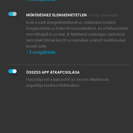
Kérek értesítést az Akadémiai Kiadó Zrt. újdonságairól,
akcióiról.
MŰKÖDÉSHEZ ELENGEDHETETLEN
(mindig szükséges)
Az
Adatkezelési tájékoztatóban
foglaltakat tudomásul
veszem és elfogadom.
Ezek a sütik elengedhetetlenek az oldalunkon történő
Az
Általános vásárlási feltételeket
, valamint a
szotar.net
és a
böngészéshez,a funkciók használatához, és a felhasználók
mersz.hu
oldalak licencszerződéseiben foglaltakat
nem tilthatják le azokat. A feltétlenül szükséges sütik közé
tudomásul veszem és elfogadom.
tartoznak többek között a személyre szabott beállításokat
kezelő sütik.
↓
3
szolgáltatás
KIPRÓBÁLOM
ÖSSZES APP ÁTKAPCSOLÁSA
Használja ezt a kapcsolót az összes alkalmazás
engedélyezéséhez/letiltásához.
MIÉRT ÉRDEMES A MERSZ ONLINE
OKOSKÖNYVTÁRAT HASZNÁLNI?