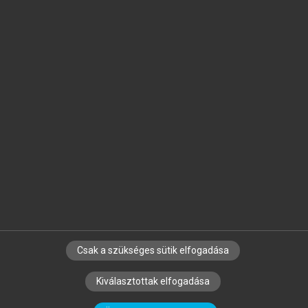
Jelöld meg a számodra fontos részeket, és
készíts
saját
jegyzeteket!
Egyéni előfizetéssel további
MeRSZ+ funkciókat
és
tartalmakat is elérhetsz.
Csak a szükséges sütik elfogadása
SZERZŐKNEK
CÉGEKNEK
KÖNYVTÁROSOKNAK
Kiválasztottak elfogadása
SZERKESZTÉSI ÉS LEKTORÁLÁSI ALAPELVEK