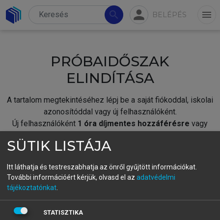
person
search
menu
BELÉPÉS
PRÓBAIDŐSZAK
ELINDÍTÁSA
A tartalom megtekintéséhez lépj be a saját fiókoddal, iskolai
azonosítóddal vagy új felhasználóként.
Új felhasználóként
1 óra díjmentes hozzáférésre
vagy
jogosult.
SÜTIK LISTÁJA
A próbaidőszak elindításához,
jelentkezz
be meglévő
fiókoddal,
vagy hozz létre új fiókot.
Itt láthatja és testreszabhatja az önről gyűjtött információkat.
További információért kérjük, olvasd el az
adatvédelmi
A regisztráció után a
próbaidőszak
automatikusan
elindul.
tájékoztatónkat
.
BELÉPÉS SAJÁT FIÓKKAL
STATISZTIKA