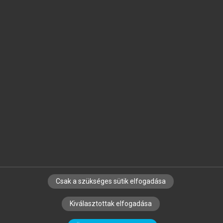
Jelöld meg a számodra fontos részeket, és
készíts
saját
jegyzeteket!
Egyéni előfizetéssel további
MeRSZ+ funkciókat
és
tartalmakat is elérhetsz.
Csak a szükséges sütik elfogadása
SZERZŐKNEK
CÉGEKNEK
KÖNYVTÁROSOKNAK
Kiválasztottak elfogadása
SZERKESZTÉSI ÉS LEKTORÁLÁSI ALAPELVEK