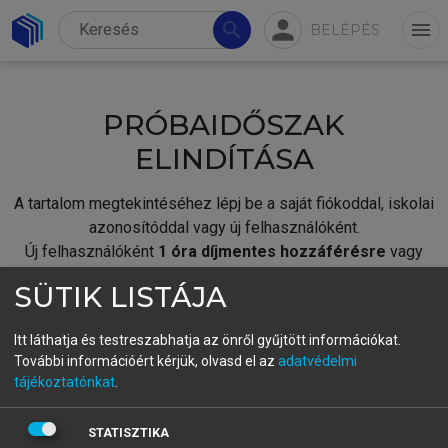
person
search
menu
BELÉPÉS
PRÓBAIDŐSZAK
ELINDÍTÁSA
A tartalom megtekintéséhez lépj be a saját fiókoddal, iskolai
azonosítóddal vagy új felhasználóként.
Új felhasználóként
1 óra díjmentes hozzáférésre
vagy
jogosult.
SÜTIK LISTÁJA
A próbaidőszak elindításához,
jelentkezz
be meglévő
fiókoddal,
vagy hozz létre új fiókot.
Itt láthatja és testreszabhatja az önről gyűjtött információkat.
További információért kérjük, olvasd el az
adatvédelmi
A regisztráció után a
próbaidőszak
automatikusan
elindul.
tájékoztatónkat
.
BELÉPÉS SAJÁT FIÓKKAL
STATISZTIKA