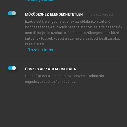
Kérek értesítést az Akadémiai Kiadó Zrt. újdonságairól,
akcióiról.
MŰKÖDÉSHEZ ELENGEDHETETLEN
(mindig szükséges)
Az
Adatkezelési tájékoztatóban
foglaltakat tudomásul
veszem és elfogadom.
Ezek a sütik elengedhetetlenek az oldalunkon történő
Az
Általános vásárlási feltételeket
, valamint a
szotar.net
és a
böngészéshez,a funkciók használatához, és a felhasználók
mersz.hu
oldalak licencszerződéseiben foglaltakat
nem tilthatják le azokat. A feltétlenül szükséges sütik közé
tudomásul veszem és elfogadom.
tartoznak többek között a személyre szabott beállításokat
kezelő sütik.
↓
3
szolgáltatás
KIPRÓBÁLOM
ÖSSZES APP ÁTKAPCSOLÁSA
Használja ezt a kapcsolót az összes alkalmazás
engedélyezéséhez/letiltásához.
MIÉRT ÉRDEMES A MERSZ ONLINE
OKOSKÖNYVTÁRAT HASZNÁLNI?