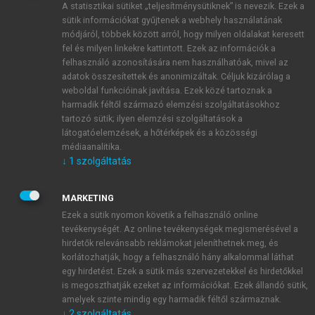
A statisztikai sütiket „teljesítménysütiknek” is nevezik. Ezek a
sütik információkat gyűjtenek a webhely használatának
módjáról, többek között arról, hogy milyen oldalakat keresett
ÚJ FIÓK LÉTREHOZÁSA
fel és milyen linkekre kattintott. Ezek az információk a
1 óra díjmentes hozzáférés
felhasználó azonosítására nem használhatóak, mivel az
adatok összesítettek és anonimizáltak. Céljuk kizárólag a
weboldal funkcióinak javítása. Ezek közé tartoznak a
E-MAIL-CÍM
harmadik féltől származó elemzési szolgáltatásokhoz
tartozó sütik; ilyen elemzési szolgáltatások a
látogatóelemzések, a hőtérképek és a közösségi
NÉV
médiaanalitika.
↓
1
szolgáltatás
JELSZÓ
MARKETING
Ezek a sütik nyomon követik a felhasználó online
tevékenységét. Az online tevékenységek megismerésével a
JELSZÓ ÚJRA
hirdetők relevánsabb reklámokat jeleníthetnek meg, és
korlátozhatják, hogy a felhasználó hány alkalommal láthat
egy hirdetést. Ezek a sütik más szervezetekkel és hirdetőkkel
is megoszthatják ezeket az információkat. Ezek állandó sütik,
Kérek értesítést a MeRSZ újdonságairól, akcióiról.
amelyek szinte mindig egy harmadik féltől származnak.
↓
2
szolgáltatás