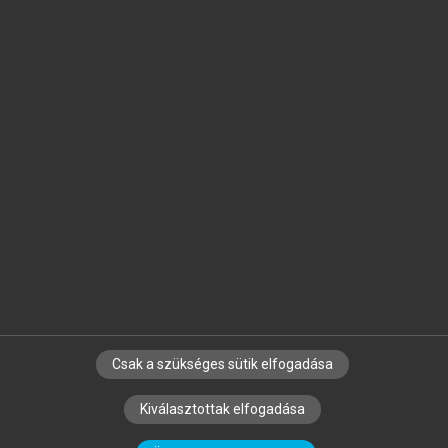
Jelöld meg a számodra fontos részeket, és
készíts
saját
jegyzeteket!
Egyéni előfizetéssel további
MeRSZ+ funkciókat
és
tartalmakat is elérhetsz.
Csak a szükséges sütik elfogadása
SZERZŐKNEK
CÉGEKNEK
KÖNYVTÁROSOKNAK
Kiválasztottak elfogadása
SZERKESZTÉSI ÉS LEKTORÁLÁSI ALAPELVEK