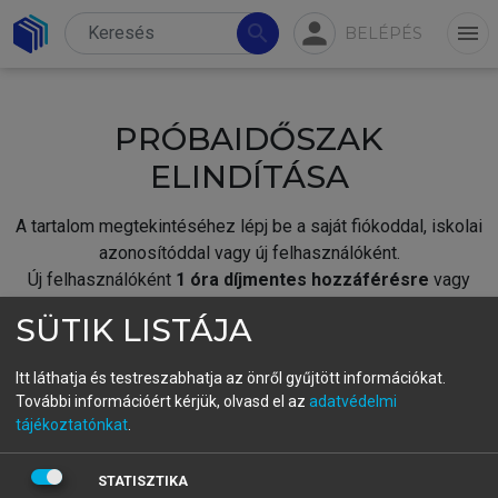
person
search
menu
BELÉPÉS
PRÓBAIDŐSZAK
ELINDÍTÁSA
A tartalom megtekintéséhez lépj be a saját fiókoddal, iskolai
azonosítóddal vagy új felhasználóként.
Új felhasználóként
1 óra díjmentes hozzáférésre
vagy
jogosult.
SÜTIK LISTÁJA
A próbaidőszak elindításához,
jelentkezz
be meglévő
fiókoddal,
vagy hozz létre új fiókot.
Itt láthatja és testreszabhatja az önről gyűjtött információkat.
További információért kérjük, olvasd el az
adatvédelmi
A regisztráció után a
próbaidőszak
automatikusan
elindul.
tájékoztatónkat
.
BELÉPÉS SAJÁT FIÓKKAL
STATISZTIKA