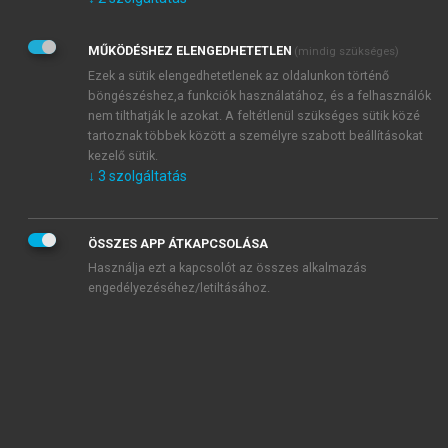
Kérek értesítést az Akadémiai Kiadó Zrt. újdonságairól,
akcióiról.
MŰKÖDÉSHEZ ELENGEDHETETLEN
(mindig szükséges)
Az
Adatkezelési tájékoztatóban
foglaltakat tudomásul
veszem és elfogadom.
Ezek a sütik elengedhetetlenek az oldalunkon történő
Az
Általános vásárlási feltételeket
, valamint a
szotar.net
és a
böngészéshez,a funkciók használatához, és a felhasználók
mersz.hu
oldalak licencszerződéseiben foglaltakat
nem tilthatják le azokat. A feltétlenül szükséges sütik közé
tudomásul veszem és elfogadom.
tartoznak többek között a személyre szabott beállításokat
kezelő sütik.
↓
3
szolgáltatás
KIPRÓBÁLOM
ÖSSZES APP ÁTKAPCSOLÁSA
Használja ezt a kapcsolót az összes alkalmazás
engedélyezéséhez/letiltásához.
MIÉRT ÉRDEMES A MERSZ ONLINE
OKOSKÖNYVTÁRAT HASZNÁLNI?