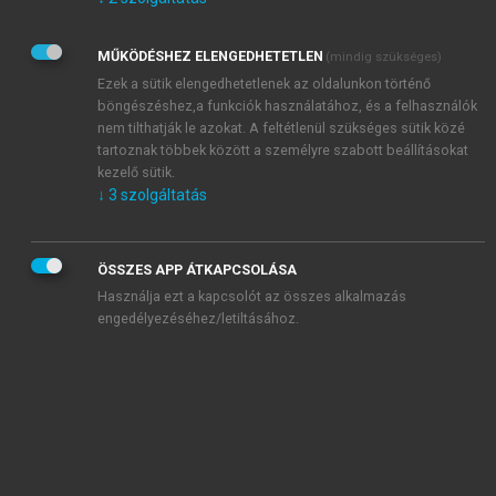
Kérek értesítést az Akadémiai Kiadó Zrt. újdonságairól,
akcióiról.
MŰKÖDÉSHEZ ELENGEDHETETLEN
(mindig szükséges)
Az
Adatkezelési tájékoztatóban
foglaltakat tudomásul
veszem és elfogadom.
Ezek a sütik elengedhetetlenek az oldalunkon történő
Az
Általános vásárlási feltételeket
, valamint a
szotar.net
és a
böngészéshez,a funkciók használatához, és a felhasználók
mersz.hu
oldalak licencszerződéseiben foglaltakat
nem tilthatják le azokat. A feltétlenül szükséges sütik közé
tudomásul veszem és elfogadom.
tartoznak többek között a személyre szabott beállításokat
kezelő sütik.
↓
3
szolgáltatás
KIPRÓBÁLOM
ÖSSZES APP ÁTKAPCSOLÁSA
Használja ezt a kapcsolót az összes alkalmazás
engedélyezéséhez/letiltásához.
MIÉRT ÉRDEMES A MERSZ ONLINE
OKOSKÖNYVTÁRAT HASZNÁLNI?