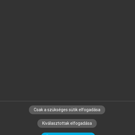
Jelöld meg a számodra fontos részeket, és
készíts
saját
jegyzeteket!
Egyéni előfizetéssel további
MeRSZ+ funkciókat
és
tartalmakat is elérhetsz.
Csak a szükséges sütik elfogadása
SZERZŐKNEK
CÉGEKNEK
KÖNYVTÁROSOKNAK
Kiválasztottak elfogadása
SZERKESZTÉSI ÉS LEKTORÁLÁSI ALAPELVEK