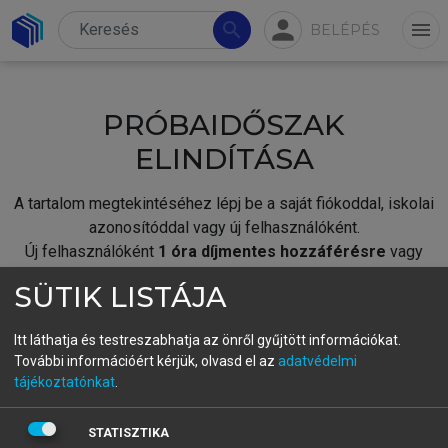
person
search
menu
BELÉPÉS
PRÓBAIDŐSZAK
ELINDÍTÁSA
A tartalom megtekintéséhez lépj be a saját fiókoddal, iskolai
azonosítóddal vagy új felhasználóként.
Új felhasználóként
1 óra díjmentes hozzáférésre
vagy
jogosult.
SÜTIK LISTÁJA
A próbaidőszak elindításához,
jelentkezz
be meglévő
fiókoddal,
vagy hozz létre új fiókot.
Itt láthatja és testreszabhatja az önről gyűjtött információkat.
További információért kérjük, olvasd el az
adatvédelmi
A regisztráció után a
próbaidőszak
automatikusan
elindul.
tájékoztatónkat
.
BELÉPÉS SAJÁT FIÓKKAL
STATISZTIKA