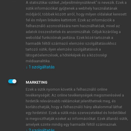
A statisztikai sütiket „teljesítménysütiknek” is nevezik. Ezek a
sütik információkat gyűjtenek a webhely használatának
módjáról, többek között arról, hogy milyen oldalakat keresett
ÚJ FIÓK LÉTREHOZÁSA
fel és milyen linkekre kattintott. Ezek az információk a
1 óra díjmentes hozzáférés
felhasználó azonosítására nem használhatóak, mivel az
adatok összesítettek és anonimizáltak. Céljuk kizárólag a
weboldal funkcióinak javítása. Ezek közé tartoznak a
E-MAIL-CÍM
harmadik féltől származó elemzési szolgáltatásokhoz
tartozó sütik; ilyen elemzési szolgáltatások a
látogatóelemzések, a hőtérképek és a közösségi
NÉV
médiaanalitika.
↓
1
szolgáltatás
JELSZÓ
MARKETING
Ezek a sütik nyomon követik a felhasználó online
tevékenységét. Az online tevékenységek megismerésével a
JELSZÓ ÚJRA
hirdetők relevánsabb reklámokat jeleníthetnek meg, és
korlátozhatják, hogy a felhasználó hány alkalommal láthat
egy hirdetést. Ezek a sütik más szervezetekkel és hirdetőkkel
is megoszthatják ezeket az információkat. Ezek állandó sütik,
Kérek értesítést a MeRSZ újdonságairól, akcióiról.
amelyek szinte mindig egy harmadik féltől származnak.
↓
2
szolgáltatás