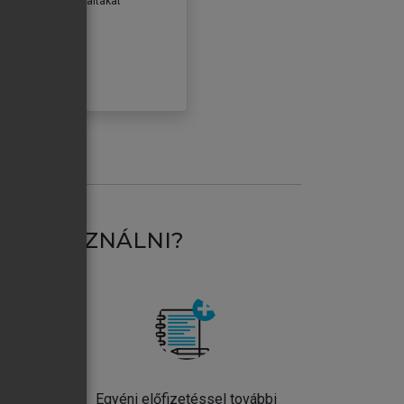
erződéseiben foglaltakat
ogadom.
ÓBÁLOM
AT HASZNÁLNI?
ntos
Egyéni előfizetéssel további