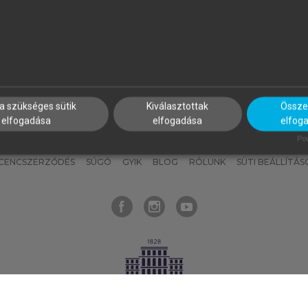
nyokat, hogy bármikor azonnal
részeket, és
készíts
saj
hozzájuk férhess!
jegyzeteket!
a szükséges sütik
Kiválasztottak
Összes
elfogadása
elfogadása
elfog
KNAK
SZERKESZTÉSI ÉS LEKTORÁLÁSI ALAPELVEK
MI – ÁLTALÁNOS
Pow
ICENCSZERZŐDÉS
SÚGÓ
GYIK
BLOG
RÓLUNK
SÜTI BEÁLLÍTÁS