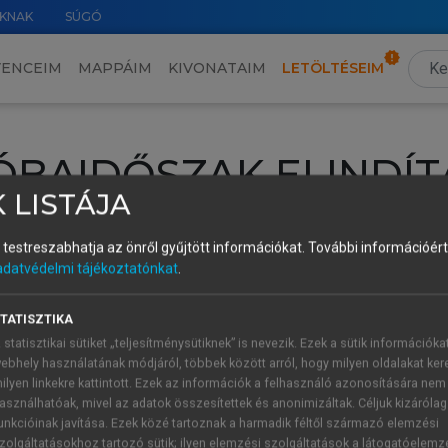
KNAK
SÚGÓ
VENCEIM
MAPPÁIM
KIVONATAIM
LETÖLTÉSEIM
ÓBAIDŐSZAK ELINDÍT
 LISTÁJA
intéséhez lépj be a saját fiókoddal, iskolai azonosítóddal vagy ú
és testreszabhatja az önről gyűjtött információkat.
További információért 
Új felhasználóként
1 óra díjmentes hozzáférésre
vagy jogosult
adatvédelmi tájékoztatónkat
.
k elindításához,
jelentkezz
be meglévő fiókoddal,
vagy hozz lé
A regisztráció után a
próbaidőszak
automatikusan
elindul.
TATISZTIKA
 statisztikai sütiket „teljesítménysütiknek” is nevezik. Ezek a sütik információka
ebhely használatának módjáról, többek között arról, hogy milyen oldalakat kere
ilyen linkekre kattintott. Ezek az információk a felhasználó azonosítására nem
ÚJ FIÓK 
ÁT FIÓKKAL
asználhatóak, mivel az adatok összesítettek és anonimizáltak. Céljuk kizáróla
1 óra díjme
unkcióinak javítása. Ezek közé tartoznak a harmadik féltől származó elemzési
zolgáltatásokhoz tartozó sütik; ilyen elemzési szolgáltatások a látogatóelemz