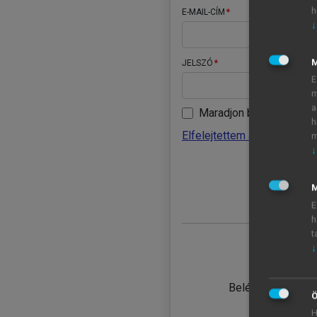
h
E-MAIL-CÍM
↓
JELSZÓ
E
m
a
Maradjon belépve
h
Elfelejtettem a jelszavamat
m
↓
BELÉ
M
E
h
t
↓
TANULÓ
Belépés intézmén
Ö
H