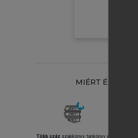
MIÉRT ÉRDEME
Több száz
szakkönyv, tankönyv és
Jel