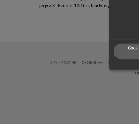
jegyzet. Évente 100+ új kiadvány.
kiadvá
Csak 
SZERZŐKNEK
CÉGEKNEK
KÖNYVTÁROSO
L
Verzió: 2.7.2