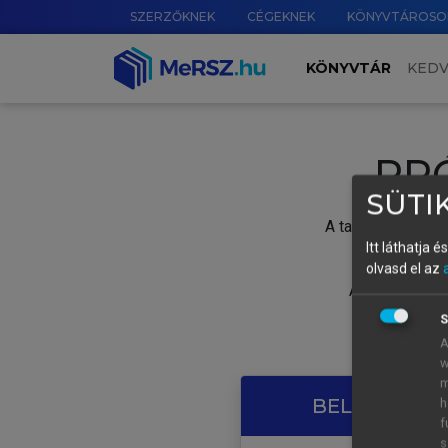
SZERZŐKNEK
CÉGEKNEK
KÖNYVTÁROSO
KÖNYVTÁR
KED
PR
SÜTIK
A tartalom megtek
Itt láthatja 
olvasd el az
A próbaidősza
S
A
w
m
BELÉPÉS SAJ
h
f
s