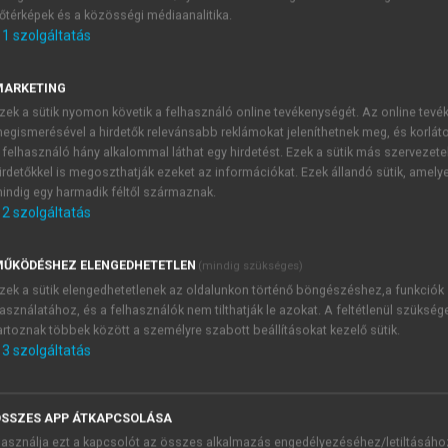
őtérképek és a közösségi médiaanalitika.
E-MAIL-CÍM
1
szolgáltatás
MARKETING
NÉV
zek a sütik nyomon követik a felhasználó online tevékenységét. Az online tev
egismerésével a hirdetők relevánsabb reklámokat jeleníthetnek meg, és korlát
 felhasználó hány alkalommal láthat egy hirdetést. Ezek a sütik más szervezete
JELSZÓ
irdetőkkel is megoszthatják ezeket az információkat. Ezek állandó sütik, amely
indig egy harmadik féltől származnak.
2
szolgáltatás
JELSZÓ ÚJRA
PÉS
ŰKÖDÉSHEZ ELENGEDHETETLEN
(mindig szükséges)
zek a sütik elengedhetetlenek az oldalunkon történő böngészéshez,a funkciók
asználatához, és a felhasználók nem tilthatják le azokat. A feltétlenül szükség
Kérek értesítést a MeRSZ új
artoznak többek között a személyre szabott beállításokat kezelő sütik.
Kérek értesítést az Akadémi
3
szolgáltatás
akcióiról.
 VAGY?
Az
Adatkezelési tájékozta
yi azonosítóval
veszem és elfogadom.
SSZES APP ÁTKAPCSOLÁSA
Az
Általános vásárlási felt
asználja ezt a kapcsolót az összes alkalmazás engedélyezéséhez/letiltásáho