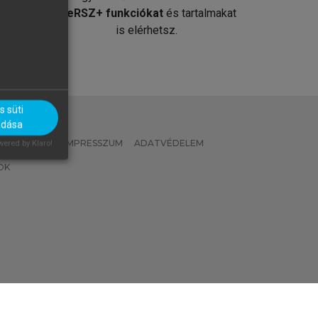
át
MeRSZ+ funkciókat
és tartalmakat
is elérhetsz.
 süti
adása
 IRÁNYELVEK
IMPRESSZUM
ADATVÉDELEM
ered by Klaro!
OK