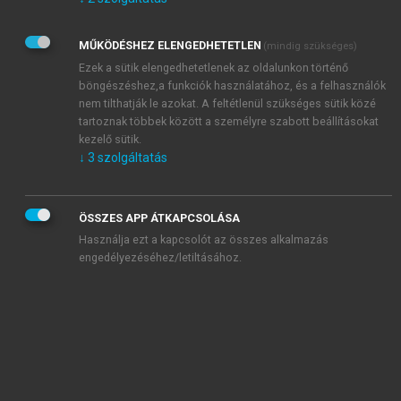
Kérek értesítést az Akadémiai Kiadó Zrt. újdonságairól,
akcióiról.
MŰKÖDÉSHEZ ELENGEDHETETLEN
(mindig szükséges)
Az
Adatkezelési tájékoztatóban
foglaltakat tudomásul
veszem és elfogadom.
Ezek a sütik elengedhetetlenek az oldalunkon történő
Az
Általános vásárlási feltételeket
, valamint a
szotar.net
és a
böngészéshez,a funkciók használatához, és a felhasználók
mersz.hu
oldalak licencszerződéseiben foglaltakat
nem tilthatják le azokat. A feltétlenül szükséges sütik közé
tudomásul veszem és elfogadom.
tartoznak többek között a személyre szabott beállításokat
kezelő sütik.
↓
3
szolgáltatás
KIPRÓBÁLOM
ÖSSZES APP ÁTKAPCSOLÁSA
Használja ezt a kapcsolót az összes alkalmazás
engedélyezéséhez/letiltásához.
MIÉRT ÉRDEMES A MERSZ ONLINE
OKOSKÖNYVTÁRAT HASZNÁLNI?