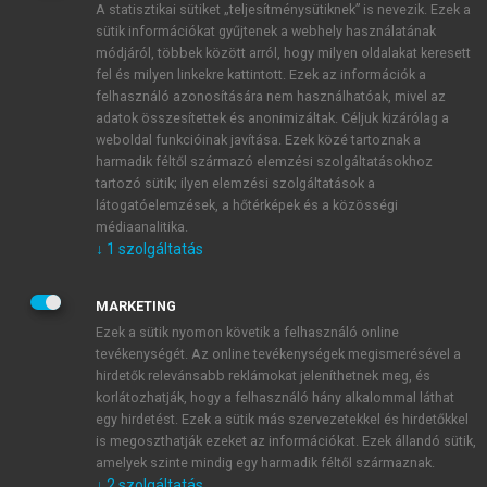
A statisztikai sütiket „teljesítménysütiknek” is nevezik. Ezek a
sütik információkat gyűjtenek a webhely használatának
módjáról, többek között arról, hogy milyen oldalakat keresett
ÚJ FIÓK LÉTREHOZÁSA
fel és milyen linkekre kattintott. Ezek az információk a
1 óra díjmentes hozzáférés
felhasználó azonosítására nem használhatóak, mivel az
adatok összesítettek és anonimizáltak. Céljuk kizárólag a
weboldal funkcióinak javítása. Ezek közé tartoznak a
E-MAIL-CÍM
harmadik féltől származó elemzési szolgáltatásokhoz
tartozó sütik; ilyen elemzési szolgáltatások a
látogatóelemzések, a hőtérképek és a közösségi
NÉV
médiaanalitika.
↓
1
szolgáltatás
JELSZÓ
MARKETING
Ezek a sütik nyomon követik a felhasználó online
tevékenységét. Az online tevékenységek megismerésével a
JELSZÓ ÚJRA
hirdetők relevánsabb reklámokat jeleníthetnek meg, és
korlátozhatják, hogy a felhasználó hány alkalommal láthat
egy hirdetést. Ezek a sütik más szervezetekkel és hirdetőkkel
is megoszthatják ezeket az információkat. Ezek állandó sütik,
Kérek értesítést a MeRSZ újdonságairól, akcióiról.
amelyek szinte mindig egy harmadik féltől származnak.
↓
2
szolgáltatás