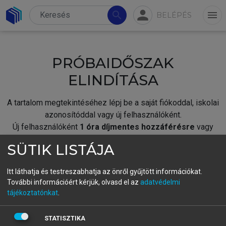
person
search
menu
BELÉPÉS
PRÓBAIDŐSZAK
ELINDÍTÁSA
A tartalom megtekintéséhez lépj be a saját fiókoddal, iskolai
azonosítóddal vagy új felhasználóként.
Új felhasználóként
1 óra díjmentes hozzáférésre
vagy
jogosult.
SÜTIK LISTÁJA
A próbaidőszak elindításához,
jelentkezz
be meglévő
fiókoddal,
vagy hozz létre új fiókot.
Itt láthatja és testreszabhatja az önről gyűjtött információkat.
További információért kérjük, olvasd el az
adatvédelmi
A regisztráció után a
próbaidőszak
automatikusan
elindul.
tájékoztatónkat
.
BELÉPÉS SAJÁT FIÓKKAL
STATISZTIKA