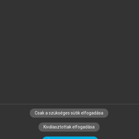
Jelöld meg a számodra fontos részeket, és
készíts
saját
jegyzeteket!
Egyéni előfizetéssel további
MeRSZ+ funkciókat
és
tartalmakat is elérhetsz.
Csak a szükséges sütik elfogadása
SZERZŐKNEK
CÉGEKNEK
KÖNYVTÁROSOKNAK
Kiválasztottak elfogadása
SZERKESZTÉSI ÉS LEKTORÁLÁSI ALAPELVEK