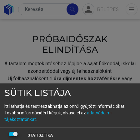
person
search
menu
BELÉPÉS
PRÓBAIDŐSZAK
ELINDÍTÁSA
A tartalom megtekintéséhez lépj be a saját fiókoddal, iskolai
azonosítóddal vagy új felhasználóként.
Új felhasználóként
1 óra díjmentes hozzáférésre
vagy
jogosult.
SÜTIK LISTÁJA
A próbaidőszak elindításához,
jelentkezz
be meglévő
fiókoddal,
vagy hozz létre új fiókot.
Itt láthatja és testreszabhatja az önről gyűjtött információkat.
További információért kérjük, olvasd el az
adatvédelmi
A regisztráció után a
próbaidőszak
automatikusan
elindul.
tájékoztatónkat
.
BELÉPÉS SAJÁT FIÓKKAL
STATISZTIKA