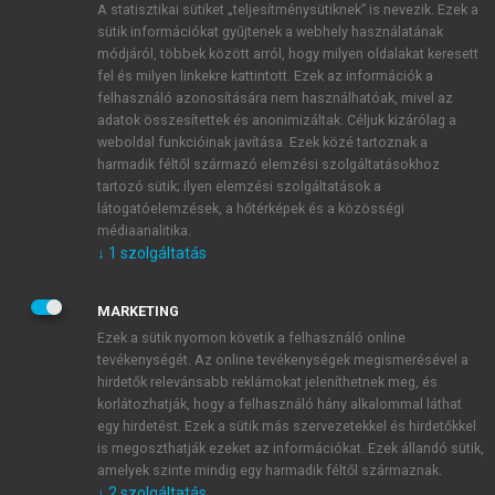
A statisztikai sütiket „teljesítménysütiknek” is nevezik. Ezek a
sütik információkat gyűjtenek a webhely használatának
módjáról, többek között arról, hogy milyen oldalakat keresett
ÚJ FIÓK LÉTREHOZÁSA
fel és milyen linkekre kattintott. Ezek az információk a
1 óra díjmentes hozzáférés
felhasználó azonosítására nem használhatóak, mivel az
adatok összesítettek és anonimizáltak. Céljuk kizárólag a
weboldal funkcióinak javítása. Ezek közé tartoznak a
E-MAIL-CÍM
harmadik féltől származó elemzési szolgáltatásokhoz
tartozó sütik; ilyen elemzési szolgáltatások a
látogatóelemzések, a hőtérképek és a közösségi
NÉV
médiaanalitika.
↓
1
szolgáltatás
JELSZÓ
MARKETING
Ezek a sütik nyomon követik a felhasználó online
tevékenységét. Az online tevékenységek megismerésével a
JELSZÓ ÚJRA
hirdetők relevánsabb reklámokat jeleníthetnek meg, és
korlátozhatják, hogy a felhasználó hány alkalommal láthat
egy hirdetést. Ezek a sütik más szervezetekkel és hirdetőkkel
is megoszthatják ezeket az információkat. Ezek állandó sütik,
Kérek értesítést a MeRSZ újdonságairól, akcióiról.
amelyek szinte mindig egy harmadik féltől származnak.
↓
2
szolgáltatás