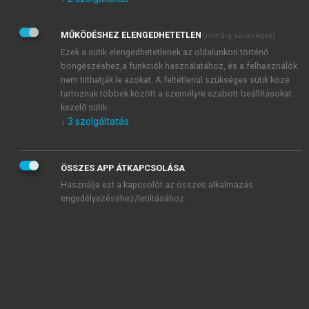
Kérek értesítést az Akadémiai Kiadó Zrt. újdonságairól,
akcióiról.
MŰKÖDÉSHEZ ELENGEDHETETLEN
(mindig szükséges)
Az
Adatkezelési tájékoztatóban
foglaltakat tudomásul
veszem és elfogadom.
Ezek a sütik elengedhetetlenek az oldalunkon történő
Az
Általános vásárlási feltételeket
, valamint a
szotar.net
és a
böngészéshez,a funkciók használatához, és a felhasználók
mersz.hu
oldalak licencszerződéseiben foglaltakat
nem tilthatják le azokat. A feltétlenül szükséges sütik közé
tudomásul veszem és elfogadom.
tartoznak többek között a személyre szabott beállításokat
kezelő sütik.
↓
3
szolgáltatás
KIPRÓBÁLOM
ÖSSZES APP ÁTKAPCSOLÁSA
Használja ezt a kapcsolót az összes alkalmazás
engedélyezéséhez/letiltásához.
MIÉRT ÉRDEMES A MERSZ ONLINE
OKOSKÖNYVTÁRAT HASZNÁLNI?