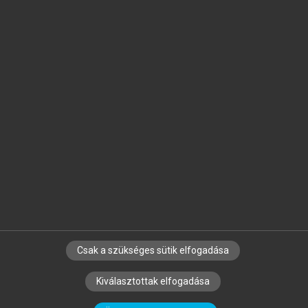
Jelöld meg a számodra fontos részeket, és
készíts
saját
jegyzeteket!
Egyéni előfizetéssel további
MeRSZ+ funkciókat
és
tartalmakat is elérhetsz.
Csak a szükséges sütik elfogadása
SZERZŐKNEK
CÉGEKNEK
KÖNYVTÁROSOKNAK
Kiválasztottak elfogadása
SZERKESZTÉSI ÉS LEKTORÁLÁSI ALAPELVEK