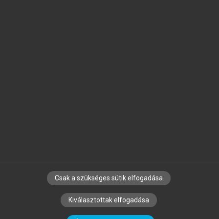
Jelöld meg a számodra fontos részeket, és
készíts
saját
jegyzeteket!
Egyéni előfizetéssel további
MeRSZ+ funkciókat
és
tartalmakat is elérhetsz.
Csak a szükséges sütik elfogadása
SZERZŐKNEK
CÉGEKNEK
KÖNYVTÁROSOKNAK
Kiválasztottak elfogadása
SZERKESZTÉSI ÉS LEKTORÁLÁSI ALAPELVEK