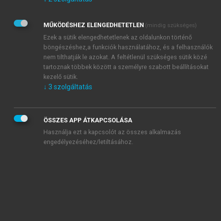
Kérek értesítést az Akadémiai Kiadó Zrt. újdonságairól,
akcióiról.
MŰKÖDÉSHEZ ELENGEDHETETLEN
(mindig szükséges)
Az
Adatkezelési tájékoztatóban
foglaltakat tudomásul
veszem és elfogadom.
Ezek a sütik elengedhetetlenek az oldalunkon történő
Az
Általános vásárlási feltételeket
, valamint a
szotar.net
és a
böngészéshez,a funkciók használatához, és a felhasználók
mersz.hu
oldalak licencszerződéseiben foglaltakat
nem tilthatják le azokat. A feltétlenül szükséges sütik közé
tudomásul veszem és elfogadom.
tartoznak többek között a személyre szabott beállításokat
kezelő sütik.
↓
3
szolgáltatás
KIPRÓBÁLOM
ÖSSZES APP ÁTKAPCSOLÁSA
Használja ezt a kapcsolót az összes alkalmazás
engedélyezéséhez/letiltásához.
MIÉRT ÉRDEMES A MERSZ ONLINE
OKOSKÖNYVTÁRAT HASZNÁLNI?