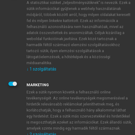
A statisztikai sütiket „teljesítménysütiknek” is nevezik. Ezek a
sütik információkat gyűjtenek a webhely használatának
módjáról, többek között arról, hogy milyen oldalakat keresett
ÚJ FIÓK LÉTREHOZÁSA
fel és milyen linkekre kattintott. Ezek az információk a
1 óra díjmentes hozzáférés
felhasználó azonosítására nem használhatóak, mivel az
adatok összesítettek és anonimizáltak. Céljuk kizárólag a
weboldal funkcióinak javítása. Ezek közé tartoznak a
E-MAIL-CÍM
harmadik féltől származó elemzési szolgáltatásokhoz
tartozó sütik; ilyen elemzési szolgáltatások a
látogatóelemzések, a hőtérképek és a közösségi
NÉV
médiaanalitika.
↓
1
szolgáltatás
JELSZÓ
MARKETING
Ezek a sütik nyomon követik a felhasználó online
tevékenységét. Az online tevékenységek megismerésével a
JELSZÓ ÚJRA
hirdetők relevánsabb reklámokat jeleníthetnek meg, és
korlátozhatják, hogy a felhasználó hány alkalommal láthat
egy hirdetést. Ezek a sütik más szervezetekkel és hirdetőkkel
is megoszthatják ezeket az információkat. Ezek állandó sütik,
Kérek értesítést a MeRSZ újdonságairól, akcióiról.
amelyek szinte mindig egy harmadik féltől származnak.
↓
2
szolgáltatás