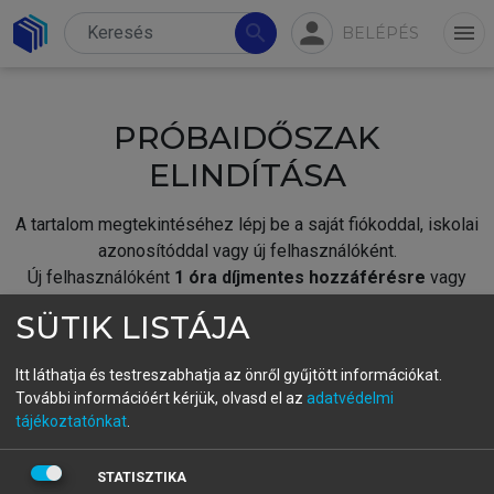
person
search
menu
BELÉPÉS
PRÓBAIDŐSZAK
ELINDÍTÁSA
A tartalom megtekintéséhez lépj be a saját fiókoddal, iskolai
azonosítóddal vagy új felhasználóként.
Új felhasználóként
1 óra díjmentes hozzáférésre
vagy
jogosult.
SÜTIK LISTÁJA
A próbaidőszak elindításához,
jelentkezz
be meglévő
fiókoddal,
vagy hozz létre új fiókot.
Itt láthatja és testreszabhatja az önről gyűjtött információkat.
További információért kérjük, olvasd el az
adatvédelmi
A regisztráció után a
próbaidőszak
automatikusan
elindul.
tájékoztatónkat
.
BELÉPÉS SAJÁT FIÓKKAL
STATISZTIKA