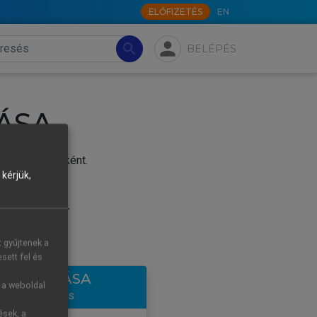
ELŐFIZETÉS
EN
person
search
BELÉPÉS
ÁSA
j felhasználóként.
kérjük,
.
tre új fiókot.
t gyűjtenek a
sett fel és
LÉTREHOZÁSA
g a weboldal
ntes hozzáférés
ések, a