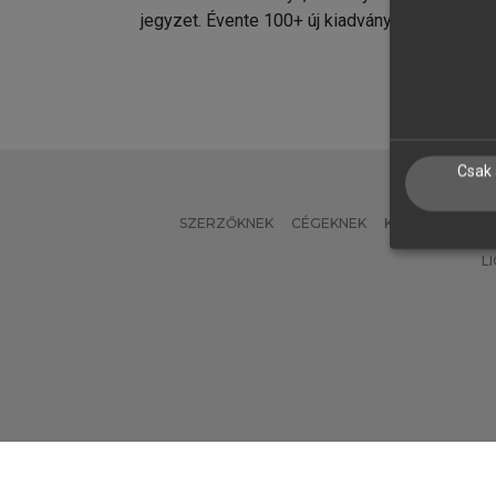
jegyzet. Évente 100+ új kiadvány.
kiadvá
Csak 
SZERZŐKNEK
CÉGEKNEK
KÖNYVTÁROSO
L
Verzió: 2.7.2