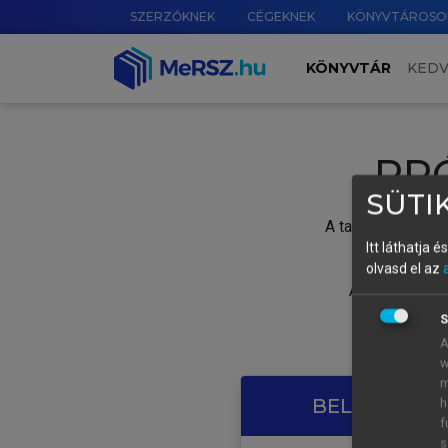
SZERZŐKNEK
CÉGEKNEK
KÖNYVTÁROSO
KÖNYVTÁR
KED
PR
SÜTIK
A tartalom megtek
Itt láthatja 
olvasd el az
A próbaidősza
S
A
w
m
BELÉPÉS SAJ
h
f
s