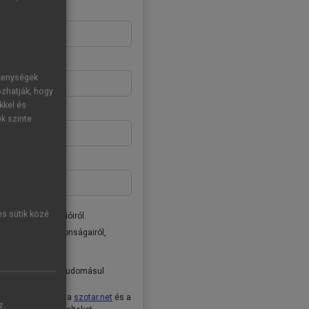
ékenységek
ozhatják, hogy
kkel és
ek szinte
es sütik közé
donságairól, akcióiról.
ai Kiadó Zrt. újdonságairól,
tóban
foglaltakat tudomásul
ételeket
, valamint a
szotar.net
és a
z.