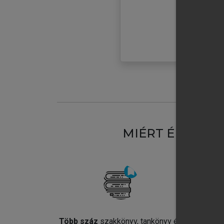
MIÉRT ÉRDEME
Több száz
szakkönyv, tankönyv és
Jel