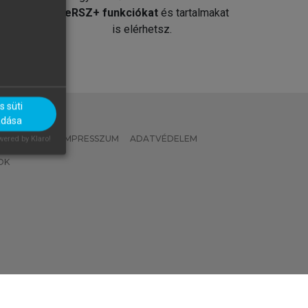
át
MeRSZ+ funkciókat
és tartalmakat
is elérhetsz.
 süti
adása
 IRÁNYELVEK
IMPRESSZUM
ADATVÉDELEM
ered by Klaro!
OK