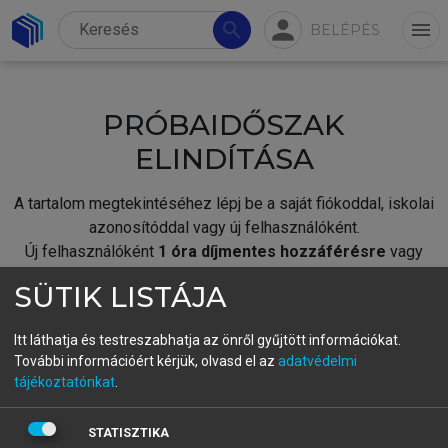
person
search
menu
BELÉPÉS
PRÓBAIDŐSZAK
ELINDÍTÁSA
A tartalom megtekintéséhez lépj be a saját fiókoddal, iskolai
azonosítóddal vagy új felhasználóként.
Új felhasználóként
1 óra díjmentes hozzáférésre
vagy
jogosult.
SÜTIK LISTÁJA
A próbaidőszak elindításához,
jelentkezz
be meglévő
fiókoddal,
vagy hozz létre új fiókot.
Itt láthatja és testreszabhatja az önről gyűjtött információkat.
További információért kérjük, olvasd el az
adatvédelmi
A regisztráció után a
próbaidőszak
automatikusan
elindul.
tájékoztatónkat
.
BELÉPÉS SAJÁT FIÓKKAL
STATISZTIKA