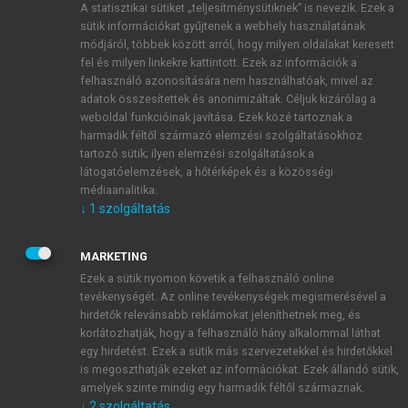
A statisztikai sütiket „teljesítménysütiknek” is nevezik. Ezek a
sütik információkat gyűjtenek a webhely használatának
módjáról, többek között arról, hogy milyen oldalakat keresett
ÚJ FIÓK LÉTREHOZÁSA
fel és milyen linkekre kattintott. Ezek az információk a
1 óra díjmentes hozzáférés
felhasználó azonosítására nem használhatóak, mivel az
adatok összesítettek és anonimizáltak. Céljuk kizárólag a
weboldal funkcióinak javítása. Ezek közé tartoznak a
E-MAIL-CÍM
harmadik féltől származó elemzési szolgáltatásokhoz
tartozó sütik; ilyen elemzési szolgáltatások a
látogatóelemzések, a hőtérképek és a közösségi
NÉV
médiaanalitika.
↓
1
szolgáltatás
JELSZÓ
MARKETING
Ezek a sütik nyomon követik a felhasználó online
tevékenységét. Az online tevékenységek megismerésével a
JELSZÓ ÚJRA
hirdetők relevánsabb reklámokat jeleníthetnek meg, és
korlátozhatják, hogy a felhasználó hány alkalommal láthat
egy hirdetést. Ezek a sütik más szervezetekkel és hirdetőkkel
is megoszthatják ezeket az információkat. Ezek állandó sütik,
Kérek értesítést a MeRSZ újdonságairól, akcióiról.
amelyek szinte mindig egy harmadik féltől származnak.
↓
2
szolgáltatás