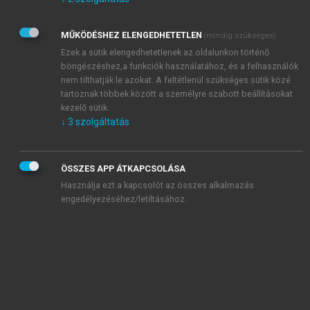
Kérek értesítést az Akadémiai Kiadó Zrt. újdonságairól,
akcióiról.
MŰKÖDÉSHEZ ELENGEDHETETLEN
(mindig szükséges)
Az
Adatkezelési tájékoztatóban
foglaltakat tudomásul
veszem és elfogadom.
Ezek a sütik elengedhetetlenek az oldalunkon történő
Az
Általános vásárlási feltételeket
, valamint a
szotar.net
és a
böngészéshez,a funkciók használatához, és a felhasználók
mersz.hu
oldalak licencszerződéseiben foglaltakat
nem tilthatják le azokat. A feltétlenül szükséges sütik közé
tudomásul veszem és elfogadom.
tartoznak többek között a személyre szabott beállításokat
kezelő sütik.
↓
3
szolgáltatás
KIPRÓBÁLOM
ÖSSZES APP ÁTKAPCSOLÁSA
Használja ezt a kapcsolót az összes alkalmazás
engedélyezéséhez/letiltásához.
MIÉRT ÉRDEMES A MERSZ ONLINE
OKOSKÖNYVTÁRAT HASZNÁLNI?