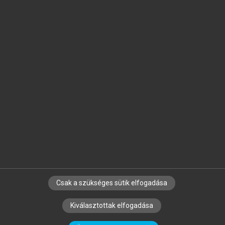
Jelöld meg a számodra fontos részeket, és
készíts
saját
jegyzeteket!
Egyéni előfizetéssel további
MeRSZ+ funkciókat
és
tartalmakat is elérhetsz.
Csak a szükséges sütik elfogadása
SZERZŐKNEK
CÉGEKNEK
KÖNYVTÁROSOKNAK
Kiválasztottak elfogadása
SZERKESZTÉSI ÉS LEKTORÁLÁSI ALAPELVEK