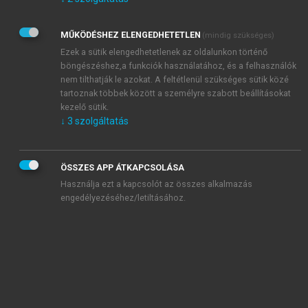
Kérek értesítést az Akadémiai Kiadó Zrt. újdonságairól,
akcióiról.
MŰKÖDÉSHEZ ELENGEDHETETLEN
(mindig szükséges)
Az
Adatkezelési tájékoztatóban
foglaltakat tudomásul
veszem és elfogadom.
Ezek a sütik elengedhetetlenek az oldalunkon történő
Az
Általános vásárlási feltételeket
, valamint a
szotar.net
és a
böngészéshez,a funkciók használatához, és a felhasználók
mersz.hu
oldalak licencszerződéseiben foglaltakat
nem tilthatják le azokat. A feltétlenül szükséges sütik közé
tudomásul veszem és elfogadom.
tartoznak többek között a személyre szabott beállításokat
kezelő sütik.
↓
3
szolgáltatás
KIPRÓBÁLOM
ÖSSZES APP ÁTKAPCSOLÁSA
Használja ezt a kapcsolót az összes alkalmazás
engedélyezéséhez/letiltásához.
MIÉRT ÉRDEMES A MERSZ ONLINE
OKOSKÖNYVTÁRAT HASZNÁLNI?