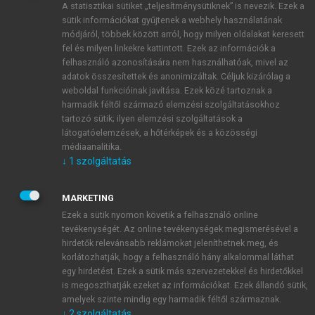
A statisztikai sütiket „teljesítménysütiknek” is nevezik. Ezek a
sütik információkat gyűjtenek a webhely használatának
módjáról, többek között arról, hogy milyen oldalakat keresett
ÚJ FIÓK LÉTREHOZÁSA
fel és milyen linkekre kattintott. Ezek az információk a
1 óra díjmentes hozzáférés
felhasználó azonosítására nem használhatóak, mivel az
adatok összesítettek és anonimizáltak. Céljuk kizárólag a
weboldal funkcióinak javítása. Ezek közé tartoznak a
E-MAIL-CÍM
harmadik féltől származó elemzési szolgáltatásokhoz
tartozó sütik; ilyen elemzési szolgáltatások a
látogatóelemzések, a hőtérképek és a közösségi
NÉV
médiaanalitika.
↓
1
szolgáltatás
JELSZÓ
MARKETING
Ezek a sütik nyomon követik a felhasználó online
tevékenységét. Az online tevékenységek megismerésével a
JELSZÓ ÚJRA
hirdetők relevánsabb reklámokat jeleníthetnek meg, és
korlátozhatják, hogy a felhasználó hány alkalommal láthat
egy hirdetést. Ezek a sütik más szervezetekkel és hirdetőkkel
is megoszthatják ezeket az információkat. Ezek állandó sütik,
Kérek értesítést a MeRSZ újdonságairól, akcióiról.
amelyek szinte mindig egy harmadik féltől származnak.
↓
2
szolgáltatás