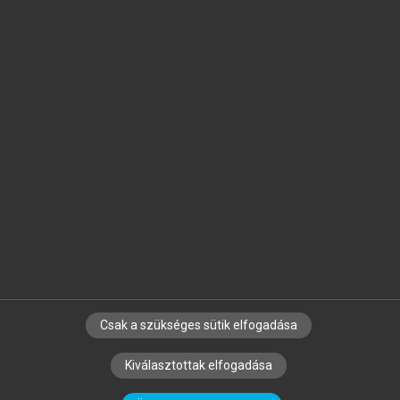
Jelöld meg a számodra fontos részeket, és
készíts
saját
jegyzeteket!
Egyéni előfizetéssel további
MeRSZ+ funkciókat
és
tartalmakat is elérhetsz.
Csak a szükséges sütik elfogadása
SZERZŐKNEK
CÉGEKNEK
KÖNYVTÁROSOKNAK
Kiválasztottak elfogadása
SZERKESZTÉSI ÉS LEKTORÁLÁSI ALAPELVEK