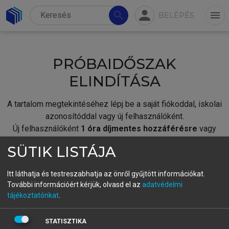
person
search
menu
BELÉPÉS
PRÓBAIDŐSZAK
ELINDÍTÁSA
A tartalom megtekintéséhez lépj be a saját fiókoddal, iskolai
azonosítóddal vagy új felhasználóként.
Új felhasználóként
1 óra díjmentes hozzáférésre
vagy
jogosult.
SÜTIK LISTÁJA
A próbaidőszak elindításához,
jelentkezz
be meglévő
fiókoddal,
vagy hozz létre új fiókot.
Itt láthatja és testreszabhatja az önről gyűjtött információkat.
További információért kérjük, olvasd el az
adatvédelmi
A regisztráció után a
próbaidőszak
automatikusan
elindul.
tájékoztatónkat
.
BELÉPÉS SAJÁT FIÓKKAL
STATISZTIKA