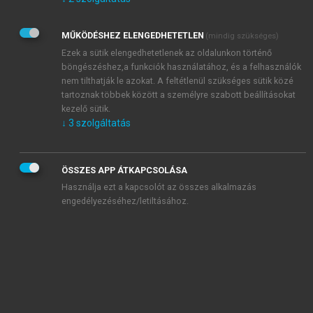
Kérek értesítést az Akadémiai Kiadó Zrt. újdonságairól,
akcióiról.
MŰKÖDÉSHEZ ELENGEDHETETLEN
(mindig szükséges)
Az
Adatkezelési tájékoztatóban
foglaltakat tudomásul
veszem és elfogadom.
Ezek a sütik elengedhetetlenek az oldalunkon történő
Az
Általános vásárlási feltételeket
, valamint a
szotar.net
és a
böngészéshez,a funkciók használatához, és a felhasználók
mersz.hu
oldalak licencszerződéseiben foglaltakat
nem tilthatják le azokat. A feltétlenül szükséges sütik közé
tudomásul veszem és elfogadom.
tartoznak többek között a személyre szabott beállításokat
kezelő sütik.
↓
3
szolgáltatás
KIPRÓBÁLOM
ÖSSZES APP ÁTKAPCSOLÁSA
Használja ezt a kapcsolót az összes alkalmazás
engedélyezéséhez/letiltásához.
MIÉRT ÉRDEMES A MERSZ ONLINE
OKOSKÖNYVTÁRAT HASZNÁLNI?