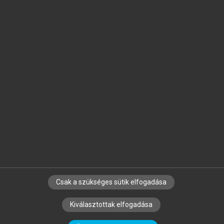
Jelöld meg a számodra fontos részeket, és
készíts
saját
jegyzeteket!
Egyéni előfizetéssel további
MeRSZ+ funkciókat
és
tartalmakat is elérhetsz.
Csak a szükséges sütik elfogadása
SZERZŐKNEK
CÉGEKNEK
KÖNYVTÁROSOKNAK
Kiválasztottak elfogadása
SZERKESZTÉSI ÉS LEKTORÁLÁSI ALAPELVEK