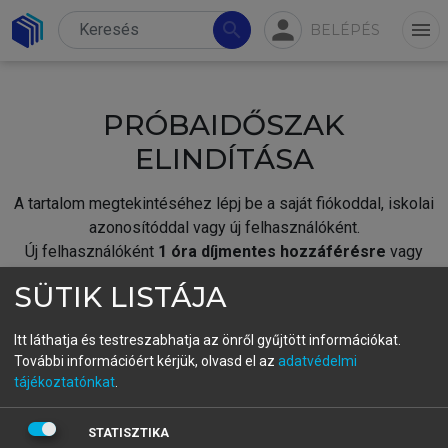
person
search
menu
BELÉPÉS
PRÓBAIDŐSZAK
ELINDÍTÁSA
A tartalom megtekintéséhez lépj be a saját fiókoddal, iskolai
azonosítóddal vagy új felhasználóként.
Új felhasználóként
1 óra díjmentes hozzáférésre
vagy
jogosult.
SÜTIK LISTÁJA
A próbaidőszak elindításához,
jelentkezz
be meglévő
fiókoddal,
vagy hozz létre új fiókot.
Itt láthatja és testreszabhatja az önről gyűjtött információkat.
További információért kérjük, olvasd el az
adatvédelmi
A regisztráció után a
próbaidőszak
automatikusan
elindul.
tájékoztatónkat
.
BELÉPÉS SAJÁT FIÓKKAL
STATISZTIKA