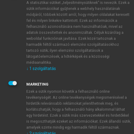
A statisztikai sütiket „teljesítménysütiknek” is nevezik. Ezek a
sütik információkat gyűjtenek a webhely használatának
módjáról, többek között arról, hogy milyen oldalakat keresett
ÚJ FIÓK LÉTREHOZÁSA
fel és milyen linkekre kattintott. Ezek az információk a
1 óra díjmentes hozzáférés
felhasználó azonosítására nem használhatóak, mivel az
adatok összesítettek és anonimizáltak. Céljuk kizárólag a
weboldal funkcióinak javítása. Ezek közé tartoznak a
E-MAIL-CÍM
harmadik féltől származó elemzési szolgáltatásokhoz
tartozó sütik; ilyen elemzési szolgáltatások a
látogatóelemzések, a hőtérképek és a közösségi
NÉV
médiaanalitika.
↓
1
szolgáltatás
JELSZÓ
MARKETING
Ezek a sütik nyomon követik a felhasználó online
tevékenységét. Az online tevékenységek megismerésével a
JELSZÓ ÚJRA
hirdetők relevánsabb reklámokat jeleníthetnek meg, és
korlátozhatják, hogy a felhasználó hány alkalommal láthat
egy hirdetést. Ezek a sütik más szervezetekkel és hirdetőkkel
is megoszthatják ezeket az információkat. Ezek állandó sütik,
Kérek értesítést a MeRSZ újdonságairól, akcióiról.
amelyek szinte mindig egy harmadik féltől származnak.
↓
2
szolgáltatás