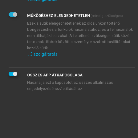
Kérek értesítést az Akadémiai Kiadó Zrt. újdonságairól,
akcióiról.
MŰKÖDÉSHEZ ELENGEDHETETLEN
(mindig szükséges)
Az
Adatkezelési tájékoztatóban
foglaltakat tudomásul
veszem és elfogadom.
Ezek a sütik elengedhetetlenek az oldalunkon történő
Az
Általános vásárlási feltételeket
, valamint a
szotar.net
és a
böngészéshez,a funkciók használatához, és a felhasználók
mersz.hu
oldalak licencszerződéseiben foglaltakat
nem tilthatják le azokat. A feltétlenül szükséges sütik közé
tudomásul veszem és elfogadom.
tartoznak többek között a személyre szabott beállításokat
kezelő sütik.
↓
3
szolgáltatás
KIPRÓBÁLOM
ÖSSZES APP ÁTKAPCSOLÁSA
Használja ezt a kapcsolót az összes alkalmazás
engedélyezéséhez/letiltásához.
MIÉRT ÉRDEMES A MERSZ ONLINE
OKOSKÖNYVTÁRAT HASZNÁLNI?