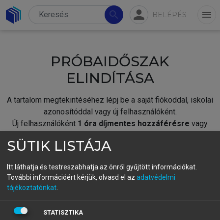
person
search
menu
BELÉPÉS
PRÓBAIDŐSZAK
ELINDÍTÁSA
A tartalom megtekintéséhez lépj be a saját fiókoddal, iskolai
azonosítóddal vagy új felhasználóként.
Új felhasználóként
1 óra díjmentes hozzáférésre
vagy
jogosult.
SÜTIK LISTÁJA
A próbaidőszak elindításához,
jelentkezz
be meglévő
fiókoddal,
vagy hozz létre új fiókot.
Itt láthatja és testreszabhatja az önről gyűjtött információkat.
További információért kérjük, olvasd el az
adatvédelmi
A regisztráció után a
próbaidőszak
automatikusan
elindul.
tájékoztatónkat
.
BELÉPÉS SAJÁT FIÓKKAL
STATISZTIKA