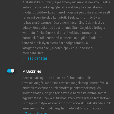
A statisztikai sütiket „teljesítménysütiknek” is nevezik. Ezek a
sütik információkat gyűjtenek a webhely használatának
módjáról, többek között arról, hogy milyen oldalakat keresett
ÚJ FIÓK LÉTREHOZÁSA
fel és milyen linkekre kattintott. Ezek az információk a
1 óra díjmentes hozzáférés
felhasználó azonosítására nem használhatóak, mivel az
adatok összesítettek és anonimizáltak. Céljuk kizárólag a
weboldal funkcióinak javítása. Ezek közé tartoznak a
E-MAIL-CÍM
harmadik féltől származó elemzési szolgáltatásokhoz
tartozó sütik; ilyen elemzési szolgáltatások a
látogatóelemzések, a hőtérképek és a közösségi
NÉV
médiaanalitika.
↓
1
szolgáltatás
JELSZÓ
MARKETING
Ezek a sütik nyomon követik a felhasználó online
tevékenységét. Az online tevékenységek megismerésével a
JELSZÓ ÚJRA
hirdetők relevánsabb reklámokat jeleníthetnek meg, és
korlátozhatják, hogy a felhasználó hány alkalommal láthat
egy hirdetést. Ezek a sütik más szervezetekkel és hirdetőkkel
is megoszthatják ezeket az információkat. Ezek állandó sütik,
Kérek értesítést a MeRSZ újdonságairól, akcióiról.
amelyek szinte mindig egy harmadik féltől származnak.
↓
2
szolgáltatás