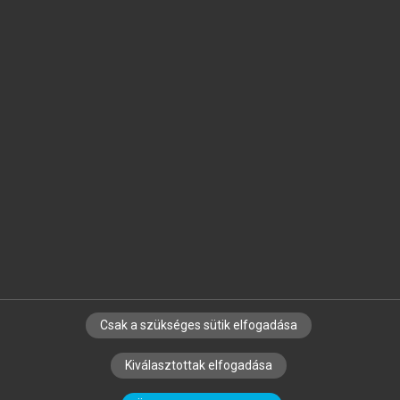
Jelöld meg a számodra fontos részeket, és
készíts
saját
jegyzeteket!
Egyéni előfizetéssel további
MeRSZ+ funkciókat
és
tartalmakat is elérhetsz.
Csak a szükséges sütik elfogadása
SZERZŐKNEK
CÉGEKNEK
KÖNYVTÁROSOKNAK
Kiválasztottak elfogadása
SZERKESZTÉSI ÉS LEKTORÁLÁSI ALAPELVEK