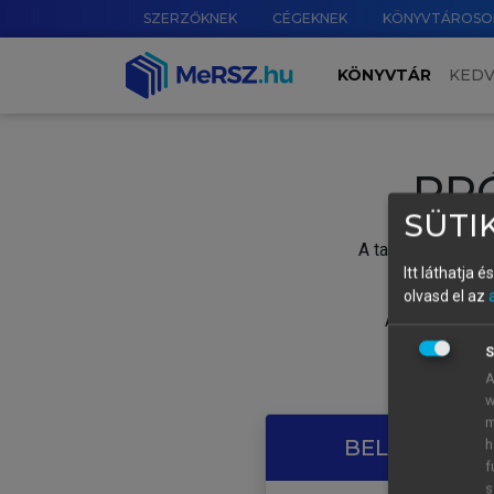
SZERZŐKNEK
CÉGEKNEK
KÖNYVTÁROSO
KÖNYVTÁR
KED
PR
SÜTIK
A tartalom megtek
Itt láthatja 
olvasd el az
A próbaidősza
S
A
w
m
BELÉPÉS SAJ
h
f
s