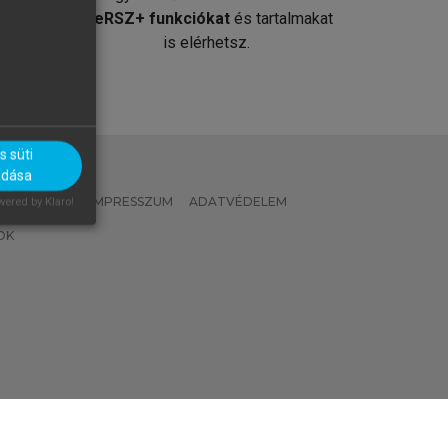
át
MeRSZ+ funkciókat
és tartalmakat
is elérhetsz.
 süti
adása
 IRÁNYELVEK
IMPRESSZUM
ADATVÉDELEM
ered by Klaro!
OK