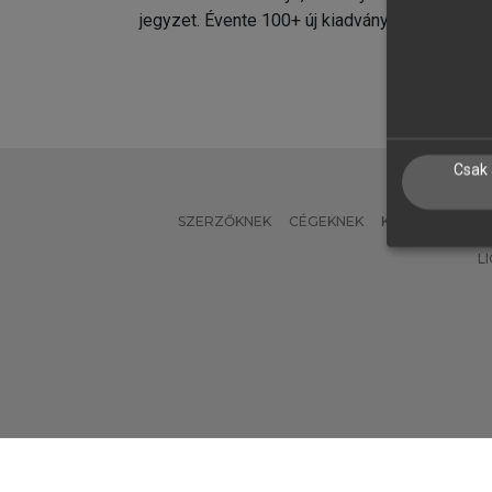
jegyzet. Évente 100+ új kiadvány.
kiadvá
Csak 
SZERZŐKNEK
CÉGEKNEK
KÖNYVTÁROSO
L
Verzió: 2.7.2