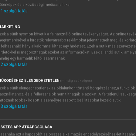
őtérképek és a közösségi médiaanalitika.
E-MAIL-CÍM
1
szolgáltatás
MARKETING
NÉV
zek a sütik nyomon követik a felhasználó online tevékenységét. Az online tev
egismerésével a hirdetők relevánsabb reklámokat jeleníthetnek meg, és korlát
 felhasználó hány alkalommal láthat egy hirdetést. Ezek a sütik más szervezete
JELSZÓ
irdetőkkel is megoszthatják ezeket az információkat. Ezek állandó sütik, amely
indig egy harmadik féltől származnak.
2
szolgáltatás
JELSZÓ ÚJRA
PÉS
ŰKÖDÉSHEZ ELENGEDHETETLEN
(mindig szükséges)
zek a sütik elengedhetetlenek az oldalunkon történő böngészéshez,a funkciók
asználatához, és a felhasználók nem tilthatják le azokat. A feltétlenül szükség
Kérek értesítést a MeRSZ új
artoznak többek között a személyre szabott beállításokat kezelő sütik.
Kérek értesítést az Akadémi
3
szolgáltatás
akcióiról.
 VAGY?
Az
Adatkezelési tájékozta
yi azonosítóval
veszem és elfogadom.
SSZES APP ÁTKAPCSOLÁSA
Az
Általános vásárlási felt
asználja ezt a kapcsolót az összes alkalmazás engedélyezéséhez/letiltásáho