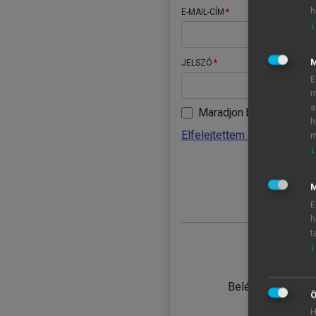
h
E-MAIL-CÍM
↓
JELSZÓ
E
m
a
Maradjon belépve
h
Elfelejtettem a jelszavamat
m
↓
BELÉ
M
E
h
t
↓
TANULÓ
Belépés intézmén
Ö
H