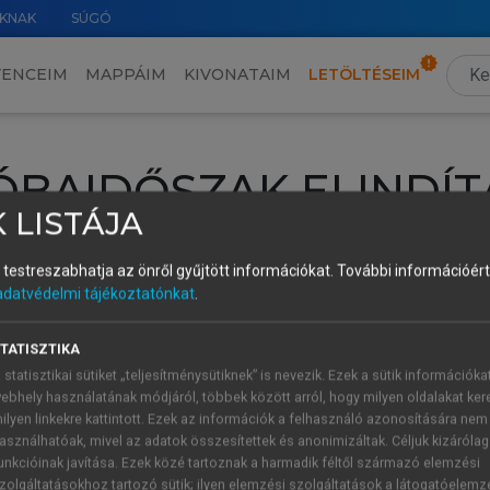
KNAK
SÚGÓ
VENCEIM
MAPPÁIM
KIVONATAIM
LETÖLTÉSEIM
ÓBAIDŐSZAK ELINDÍT
 LISTÁJA
intéséhez lépj be a saját fiókoddal, iskolai azonosítóddal vagy ú
és testreszabhatja az önről gyűjtött információkat.
További információért 
Új felhasználóként
1 óra díjmentes hozzáférésre
vagy jogosult
adatvédelmi tájékoztatónkat
.
k elindításához,
jelentkezz
be meglévő fiókoddal,
vagy hozz lé
A regisztráció után a
próbaidőszak
automatikusan
elindul.
TATISZTIKA
 statisztikai sütiket „teljesítménysütiknek” is nevezik. Ezek a sütik információka
ebhely használatának módjáról, többek között arról, hogy milyen oldalakat kere
ilyen linkekre kattintott. Ezek az információk a felhasználó azonosítására nem
ÚJ FIÓK 
ÁT FIÓKKAL
asználhatóak, mivel az adatok összesítettek és anonimizáltak. Céljuk kizáróla
1 óra díjme
unkcióinak javítása. Ezek közé tartoznak a harmadik féltől származó elemzési
zolgáltatásokhoz tartozó sütik; ilyen elemzési szolgáltatások a látogatóelemz