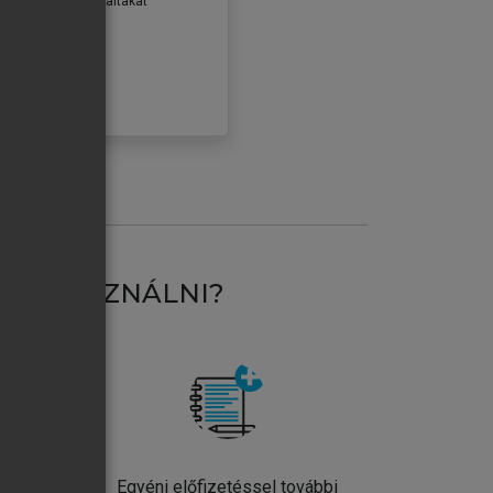
erződéseiben foglaltakat
ogadom.
ÓBÁLOM
AT HASZNÁLNI?
ntos
Egyéni előfizetéssel további