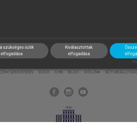
nyokat, hogy bármikor azonnal
részeket, és
készíts
saj
hozzájuk férhess!
jegyzeteket!
a szükséges sütik
Kiválasztottak
Összes
elfogadása
elfogadása
elfog
KNAK
SZERKESZTÉSI ÉS LEKTORÁLÁSI ALAPELVEK
MI – ÁLTALÁNOS
Pow
ICENCSZERZŐDÉS
SÚGÓ
GYIK
BLOG
RÓLUNK
SÜTI BEÁLLÍTÁS