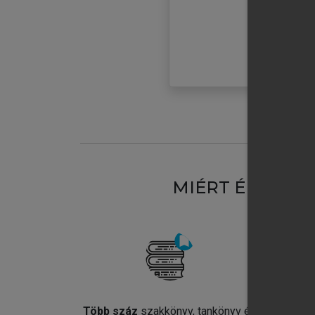
MIÉRT ÉRDEME
Több száz
szakkönyv, tankönyv és
Jel