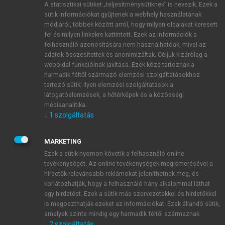
A statisztikai sütiket „teljesítménysütiknek” is nevezik. Ezek a
sütik információkat gyűjtenek a webhely használatának
módjáról, többek között arról, hogy milyen oldalakat keresett
ÚJ FIÓK LÉTREHOZÁSA
fel és milyen linkekre kattintott. Ezek az információk a
1 óra díjmentes hozzáférés
felhasználó azonosítására nem használhatóak, mivel az
adatok összesítettek és anonimizáltak. Céljuk kizárólag a
weboldal funkcióinak javítása. Ezek közé tartoznak a
E-MAIL-CÍM
harmadik féltől származó elemzési szolgáltatásokhoz
tartozó sütik; ilyen elemzési szolgáltatások a
látogatóelemzések, a hőtérképek és a közösségi
NÉV
médiaanalitika.
↓
1
szolgáltatás
JELSZÓ
MARKETING
Ezek a sütik nyomon követik a felhasználó online
tevékenységét. Az online tevékenységek megismerésével a
JELSZÓ ÚJRA
hirdetők relevánsabb reklámokat jeleníthetnek meg, és
korlátozhatják, hogy a felhasználó hány alkalommal láthat
egy hirdetést. Ezek a sütik más szervezetekkel és hirdetőkkel
is megoszthatják ezeket az információkat. Ezek állandó sütik,
Kérek értesítést a MeRSZ újdonságairól, akcióiról.
amelyek szinte mindig egy harmadik féltől származnak.
↓
2
szolgáltatás