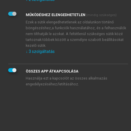
Kérek értesítést az Akadémiai Kiadó Zrt. újdonságairól,
akcióiról.
MŰKÖDÉSHEZ ELENGEDHETETLEN
(mindig szükséges)
Az
Adatkezelési tájékoztatóban
foglaltakat tudomásul
veszem és elfogadom.
Ezek a sütik elengedhetetlenek az oldalunkon történő
Az
Általános vásárlási feltételeket
, valamint a
szotar.net
és a
böngészéshez,a funkciók használatához, és a felhasználók
mersz.hu
oldalak licencszerződéseiben foglaltakat
nem tilthatják le azokat. A feltétlenül szükséges sütik közé
tudomásul veszem és elfogadom.
tartoznak többek között a személyre szabott beállításokat
kezelő sütik.
↓
3
szolgáltatás
KIPRÓBÁLOM
ÖSSZES APP ÁTKAPCSOLÁSA
Használja ezt a kapcsolót az összes alkalmazás
engedélyezéséhez/letiltásához.
MIÉRT ÉRDEMES A MERSZ ONLINE
OKOSKÖNYVTÁRAT HASZNÁLNI?