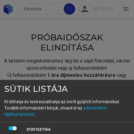
person
search
menu
BELÉPÉS
PRÓBAIDŐSZAK
ELINDÍTÁSA
A tartalom megtekintéséhez lépj be a saját fiókoddal, iskolai
azonosítóddal vagy új felhasználóként.
Új felhasználóként
1 óra díjmentes hozzáférésre
vagy
jogosult.
SÜTIK LISTÁJA
A próbaidőszak elindításához,
jelentkezz
be meglévő
fiókoddal,
vagy hozz létre új fiókot.
Itt láthatja és testreszabhatja az önről gyűjtött információkat.
További információért kérjük, olvasd el az
adatvédelmi
A regisztráció után a
próbaidőszak
automatikusan
elindul.
tájékoztatónkat
.
BELÉPÉS SAJÁT FIÓKKAL
STATISZTIKA