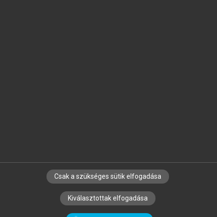
Jelöld meg a számodra fontos részeket, és
készíts
saját
jegyzeteket!
Egyéni előfizetéssel további
MeRSZ+ funkciókat
és
tartalmakat is elérhetsz.
Csak a szükséges sütik elfogadása
SZERZŐKNEK
CÉGEKNEK
KÖNYVTÁROSOKNAK
Kiválasztottak elfogadása
SZERKESZTÉSI ÉS LEKTORÁLÁSI ALAPELVEK