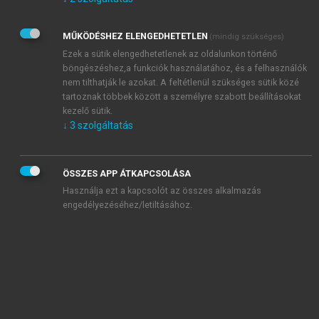
Kérek értesítést az Akadémiai Kiadó Zrt. újdonságairól,
akcióiról.
MŰKÖDÉSHEZ ELENGEDHETETLEN
(mindig szükséges)
Az
Adatkezelési tájékoztatóban
foglaltakat tudomásul
veszem és elfogadom.
Ezek a sütik elengedhetetlenek az oldalunkon történő
Az
Általános vásárlási feltételeket
, valamint a
szotar.net
és a
böngészéshez,a funkciók használatához, és a felhasználók
mersz.hu
oldalak licencszerződéseiben foglaltakat
nem tilthatják le azokat. A feltétlenül szükséges sütik közé
tudomásul veszem és elfogadom.
tartoznak többek között a személyre szabott beállításokat
kezelő sütik.
↓
3
szolgáltatás
KIPRÓBÁLOM
ÖSSZES APP ÁTKAPCSOLÁSA
Használja ezt a kapcsolót az összes alkalmazás
engedélyezéséhez/letiltásához.
MIÉRT ÉRDEMES A MERSZ ONLINE
OKOSKÖNYVTÁRAT HASZNÁLNI?