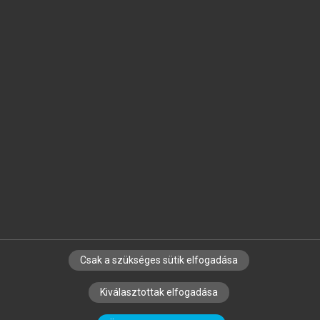
Jelöld meg a számodra fontos részeket, és
készíts
saját
jegyzeteket!
Egyéni előfizetéssel további
MeRSZ+ funkciókat
és
tartalmakat is elérhetsz.
Csak a szükséges sütik elfogadása
SZERZŐKNEK
CÉGEKNEK
KÖNYVTÁROSOKNAK
Kiválasztottak elfogadása
SZERKESZTÉSI ÉS LEKTORÁLÁSI ALAPELVEK