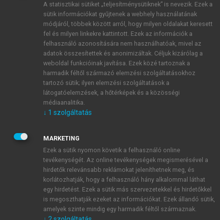
A statisztikai sütiket „teljesítménysütiknek” is nevezik. Ezek a
sütik információkat gyűjtenek a webhely használatának
módjáról, többek között arról, hogy milyen oldalakat keresett
ÚJ FIÓK LÉTREHOZÁSA
fel és milyen linkekre kattintott. Ezek az információk a
1 óra díjmentes hozzáférés
felhasználó azonosítására nem használhatóak, mivel az
adatok összesítettek és anonimizáltak. Céljuk kizárólag a
weboldal funkcióinak javítása. Ezek közé tartoznak a
E-MAIL-CÍM
harmadik féltől származó elemzési szolgáltatásokhoz
tartozó sütik; ilyen elemzési szolgáltatások a
látogatóelemzések, a hőtérképek és a közösségi
NÉV
médiaanalitika.
↓
1
szolgáltatás
JELSZÓ
MARKETING
Ezek a sütik nyomon követik a felhasználó online
tevékenységét. Az online tevékenységek megismerésével a
JELSZÓ ÚJRA
hirdetők relevánsabb reklámokat jeleníthetnek meg, és
korlátozhatják, hogy a felhasználó hány alkalommal láthat
egy hirdetést. Ezek a sütik más szervezetekkel és hirdetőkkel
is megoszthatják ezeket az információkat. Ezek állandó sütik,
Kérek értesítést a MeRSZ újdonságairól, akcióiról.
amelyek szinte mindig egy harmadik féltől származnak.
↓
2
szolgáltatás