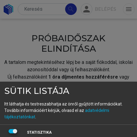
person
search
menu
BELÉPÉS
PRÓBAIDŐSZAK
ELINDÍTÁSA
A tartalom megtekintéséhez lépj be a saját fiókoddal, iskolai
azonosítóddal vagy új felhasználóként.
Új felhasználóként
1 óra díjmentes hozzáférésre
vagy
jogosult.
SÜTIK LISTÁJA
A próbaidőszak elindításához,
jelentkezz
be meglévő
fiókoddal,
vagy hozz létre új fiókot.
Itt láthatja és testreszabhatja az önről gyűjtött információkat.
További információért kérjük, olvasd el az
adatvédelmi
A regisztráció után a
próbaidőszak
automatikusan
elindul.
tájékoztatónkat
.
BELÉPÉS SAJÁT FIÓKKAL
STATISZTIKA