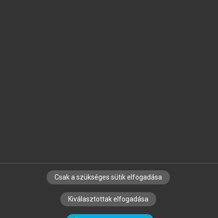
Jelöld meg a számodra fontos részeket, és
készíts
saját
jegyzeteket!
Egyéni előfizetéssel további
MeRSZ+ funkciókat
és
tartalmakat is elérhetsz.
Csak a szükséges sütik elfogadása
SZERZŐKNEK
CÉGEKNEK
KÖNYVTÁROSOKNAK
Kiválasztottak elfogadása
SZERKESZTÉSI ÉS LEKTORÁLÁSI ALAPELVEK