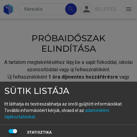
person
search
menu
BELÉPÉS
PRÓBAIDŐSZAK
ELINDÍTÁSA
A tartalom megtekintéséhez lépj be a saját fiókoddal, iskolai
azonosítóddal vagy új felhasználóként.
Új felhasználóként
1 óra díjmentes hozzáférésre
vagy
jogosult.
SÜTIK LISTÁJA
A próbaidőszak elindításához,
jelentkezz
be meglévő
fiókoddal,
vagy hozz létre új fiókot.
Itt láthatja és testreszabhatja az önről gyűjtött információkat.
További információért kérjük, olvasd el az
adatvédelmi
A regisztráció után a
próbaidőszak
automatikusan
elindul.
tájékoztatónkat
.
BELÉPÉS SAJÁT FIÓKKAL
STATISZTIKA