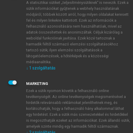
A statisztikai sütiket „teljesítménysütiknek” is nevezik. Ezek a
sütik információkat gyűjtenek a webhely használatának
módjáról, többek között arról, hogy milyen oldalakat keresett
ÚJ FIÓK LÉTREHOZÁSA
fel és milyen linkekre kattintott. Ezek az információk a
1 óra díjmentes hozzáférés
felhasználó azonosítására nem használhatóak, mivel az
adatok összesítettek és anonimizáltak. Céljuk kizárólag a
weboldal funkcióinak javítása. Ezek közé tartoznak a
E-MAIL-CÍM
harmadik féltől származó elemzési szolgáltatásokhoz
tartozó sütik; ilyen elemzési szolgáltatások a
látogatóelemzések, a hőtérképek és a közösségi
NÉV
médiaanalitika.
↓
1
szolgáltatás
JELSZÓ
MARKETING
Ezek a sütik nyomon követik a felhasználó online
tevékenységét. Az online tevékenységek megismerésével a
JELSZÓ ÚJRA
hirdetők relevánsabb reklámokat jeleníthetnek meg, és
korlátozhatják, hogy a felhasználó hány alkalommal láthat
egy hirdetést. Ezek a sütik más szervezetekkel és hirdetőkkel
is megoszthatják ezeket az információkat. Ezek állandó sütik,
Kérek értesítést a MeRSZ újdonságairól, akcióiról.
amelyek szinte mindig egy harmadik féltől származnak.
↓
2
szolgáltatás