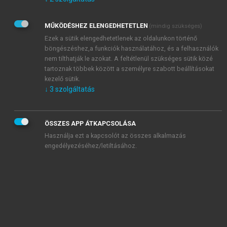
Kérek értesítést az Akadémiai Kiadó Zrt. újdonságairól,
akcióiról.
MŰKÖDÉSHEZ ELENGEDHETETLEN
(mindig szükséges)
Az
Adatkezelési tájékoztatóban
foglaltakat tudomásul
veszem és elfogadom.
Ezek a sütik elengedhetetlenek az oldalunkon történő
Az
Általános vásárlási feltételeket
, valamint a
szotar.net
és a
böngészéshez,a funkciók használatához, és a felhasználók
mersz.hu
oldalak licencszerződéseiben foglaltakat
nem tilthatják le azokat. A feltétlenül szükséges sütik közé
tudomásul veszem és elfogadom.
tartoznak többek között a személyre szabott beállításokat
kezelő sütik.
↓
3
szolgáltatás
KIPRÓBÁLOM
ÖSSZES APP ÁTKAPCSOLÁSA
Használja ezt a kapcsolót az összes alkalmazás
engedélyezéséhez/letiltásához.
MIÉRT ÉRDEMES A MERSZ ONLINE
OKOSKÖNYVTÁRAT HASZNÁLNI?