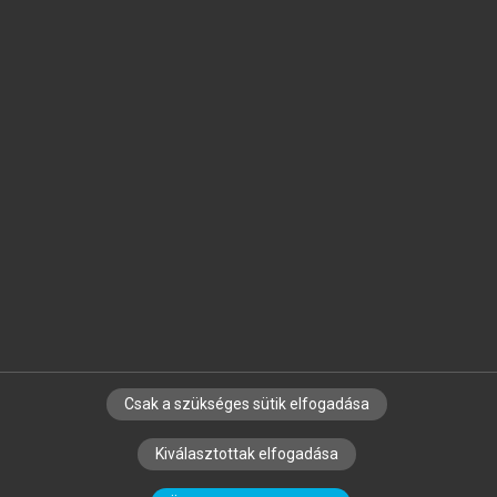
Jelöld meg a számodra fontos részeket, és
készíts
saját
jegyzeteket!
Egyéni előfizetéssel további
MeRSZ+ funkciókat
és
tartalmakat is elérhetsz.
Csak a szükséges sütik elfogadása
SZERZŐKNEK
CÉGEKNEK
KÖNYVTÁROSOKNAK
Kiválasztottak elfogadása
SZERKESZTÉSI ÉS LEKTORÁLÁSI ALAPELVEK