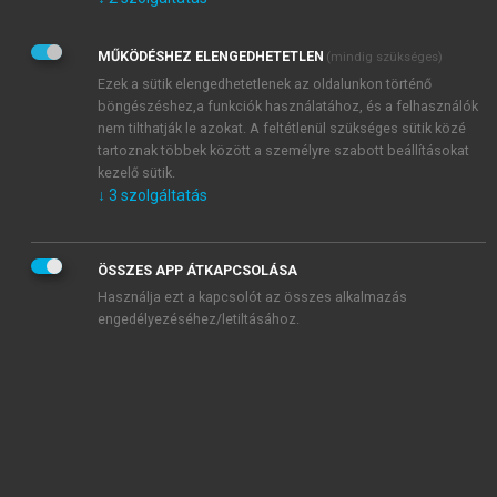
Kérek értesítést az Akadémiai Kiadó Zrt. újdonságairól,
akcióiról.
MŰKÖDÉSHEZ ELENGEDHETETLEN
(mindig szükséges)
Az
Adatkezelési tájékoztatóban
foglaltakat tudomásul
veszem és elfogadom.
Ezek a sütik elengedhetetlenek az oldalunkon történő
Az
Általános vásárlási feltételeket
, valamint a
szotar.net
és a
böngészéshez,a funkciók használatához, és a felhasználók
mersz.hu
oldalak licencszerződéseiben foglaltakat
nem tilthatják le azokat. A feltétlenül szükséges sütik közé
tudomásul veszem és elfogadom.
tartoznak többek között a személyre szabott beállításokat
kezelő sütik.
↓
3
szolgáltatás
KIPRÓBÁLOM
ÖSSZES APP ÁTKAPCSOLÁSA
Használja ezt a kapcsolót az összes alkalmazás
engedélyezéséhez/letiltásához.
MIÉRT ÉRDEMES A MERSZ ONLINE
OKOSKÖNYVTÁRAT HASZNÁLNI?