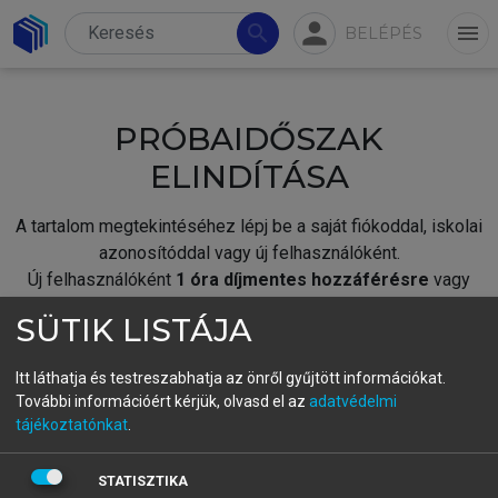
person
search
menu
BELÉPÉS
PRÓBAIDŐSZAK
ELINDÍTÁSA
A tartalom megtekintéséhez lépj be a saját fiókoddal, iskolai
azonosítóddal vagy új felhasználóként.
Új felhasználóként
1 óra díjmentes hozzáférésre
vagy
jogosult.
SÜTIK LISTÁJA
A próbaidőszak elindításához,
jelentkezz
be meglévő
fiókoddal,
vagy hozz létre új fiókot.
Itt láthatja és testreszabhatja az önről gyűjtött információkat.
További információért kérjük, olvasd el az
adatvédelmi
A regisztráció után a
próbaidőszak
automatikusan
elindul.
tájékoztatónkat
.
BELÉPÉS SAJÁT FIÓKKAL
STATISZTIKA