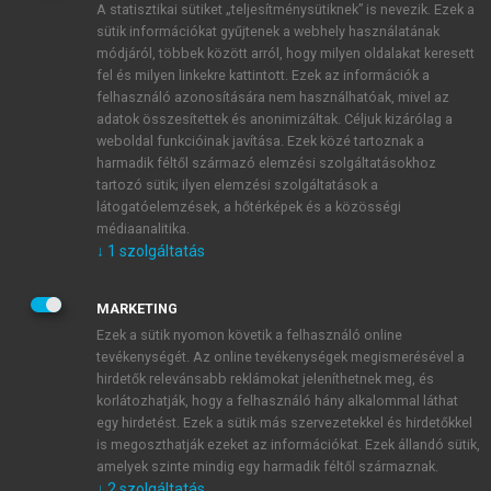
A statisztikai sütiket „teljesítménysütiknek” is nevezik. Ezek a
sütik információkat gyűjtenek a webhely használatának
módjáról, többek között arról, hogy milyen oldalakat keresett
ÚJ FIÓK LÉTREHOZÁSA
fel és milyen linkekre kattintott. Ezek az információk a
1 óra díjmentes hozzáférés
felhasználó azonosítására nem használhatóak, mivel az
adatok összesítettek és anonimizáltak. Céljuk kizárólag a
weboldal funkcióinak javítása. Ezek közé tartoznak a
E-MAIL-CÍM
harmadik féltől származó elemzési szolgáltatásokhoz
tartozó sütik; ilyen elemzési szolgáltatások a
látogatóelemzések, a hőtérképek és a közösségi
NÉV
médiaanalitika.
↓
1
szolgáltatás
JELSZÓ
MARKETING
Ezek a sütik nyomon követik a felhasználó online
tevékenységét. Az online tevékenységek megismerésével a
JELSZÓ ÚJRA
hirdetők relevánsabb reklámokat jeleníthetnek meg, és
korlátozhatják, hogy a felhasználó hány alkalommal láthat
egy hirdetést. Ezek a sütik más szervezetekkel és hirdetőkkel
is megoszthatják ezeket az információkat. Ezek állandó sütik,
Kérek értesítést a MeRSZ újdonságairól, akcióiról.
amelyek szinte mindig egy harmadik féltől származnak.
↓
2
szolgáltatás