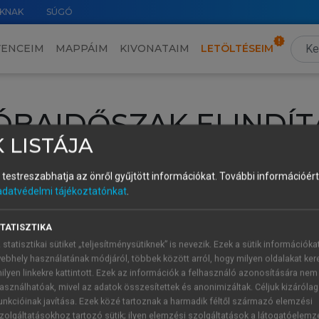
KNAK
SÚGÓ
VENCEIM
MAPPÁIM
KIVONATAIM
LETÖLTÉSEIM
ÓBAIDŐSZAK ELINDÍT
 LISTÁJA
intéséhez lépj be a saját fiókoddal, iskolai azonosítóddal vagy ú
és testreszabhatja az önről gyűjtött információkat.
További információért 
Új felhasználóként
1 óra díjmentes hozzáférésre
vagy jogosult
adatvédelmi tájékoztatónkat
.
k elindításához,
jelentkezz
be meglévő fiókoddal,
vagy hozz lé
A regisztráció után a
próbaidőszak
automatikusan
elindul.
TATISZTIKA
 statisztikai sütiket „teljesítménysütiknek” is nevezik. Ezek a sütik információka
ebhely használatának módjáról, többek között arról, hogy milyen oldalakat kere
ilyen linkekre kattintott. Ezek az információk a felhasználó azonosítására nem
ÚJ FIÓK 
ÁT FIÓKKAL
asználhatóak, mivel az adatok összesítettek és anonimizáltak. Céljuk kizáróla
1 óra díjme
unkcióinak javítása. Ezek közé tartoznak a harmadik féltől származó elemzési
zolgáltatásokhoz tartozó sütik; ilyen elemzési szolgáltatások a látogatóelemz