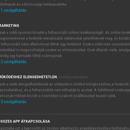
őtérképek és a közösségi médiaanalitika.
E-MAIL-CÍM
1
szolgáltatás
MARKETING
NÉV
zek a sütik nyomon követik a felhasználó online tevékenységét. Az online tev
egismerésével a hirdetők relevánsabb reklámokat jeleníthetnek meg, és korlát
 felhasználó hány alkalommal láthat egy hirdetést. Ezek a sütik más szervezete
JELSZÓ
irdetőkkel is megoszthatják ezeket az információkat. Ezek állandó sütik, amely
indig egy harmadik féltől származnak.
2
szolgáltatás
JELSZÓ ÚJRA
PÉS
ŰKÖDÉSHEZ ELENGEDHETETLEN
(mindig szükséges)
zek a sütik elengedhetetlenek az oldalunkon történő böngészéshez,a funkciók
asználatához, és a felhasználók nem tilthatják le azokat. A feltétlenül szükség
Kérek értesítést a MeRSZ új
artoznak többek között a személyre szabott beállításokat kezelő sütik.
Kérek értesítést az Akadémi
3
szolgáltatás
akcióiról.
 VAGY?
Az
Adatkezelési tájékozta
yi azonosítóval
veszem és elfogadom.
SSZES APP ÁTKAPCSOLÁSA
Az
Általános vásárlási felt
asználja ezt a kapcsolót az összes alkalmazás engedélyezéséhez/letiltásáho