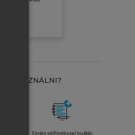
erződéseiben foglaltakat
ogadom.
ÓBÁLOM
AT HASZNÁLNI?
ntos
Egyéni előfizetéssel további