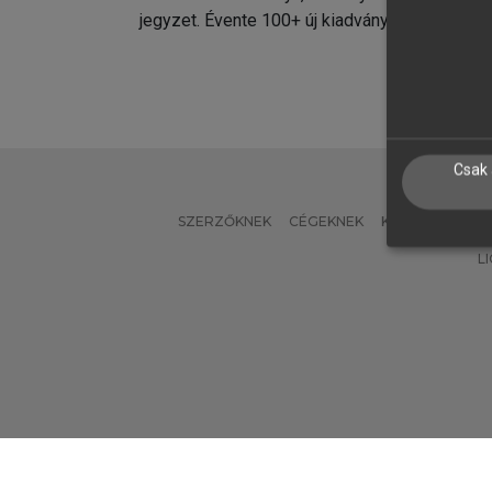
jegyzet. Évente 100+ új kiadvány.
kiadvá
Csak 
SZERZŐKNEK
CÉGEKNEK
KÖNYVTÁROSO
L
Verzió: 2.7.2