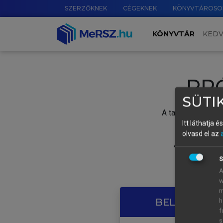
SZERZŐKNEK
CÉGEKNEK
KÖNYVTÁROSO
KÖNYVTÁR
KED
PR
SÜTIK
A tartalom megtek
Itt láthatja 
olvasd el az
A próbaidősza
S
A
w
m
BELÉPÉS SAJ
h
f
s