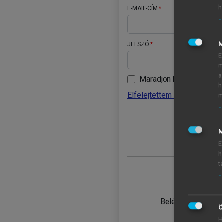
h
E-MAIL-CÍM
↓
JELSZÓ
E
m
a
Maradjon belépve
h
Elfelejtettem a jelszavamat
m
↓
BELÉ
M
E
h
t
↓
TANULÓ
Belépés intézmén
Ö
H