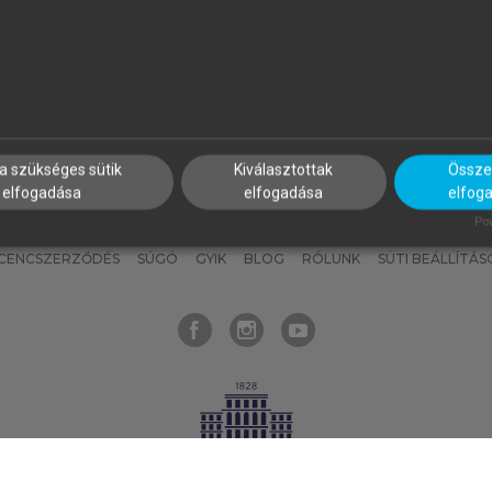
nyokat, hogy bármikor azonnal
részeket, és
készíts
saj
hozzájuk férhess!
jegyzeteket!
a szükséges sütik
Kiválasztottak
Összes
elfogadása
elfogadása
elfog
KNAK
SZERKESZTÉSI ÉS LEKTORÁLÁSI ALAPELVEK
MI – ÁLTALÁNOS
Pow
ICENCSZERZŐDÉS
SÚGÓ
GYIK
BLOG
RÓLUNK
SÜTI BEÁLLÍTÁS