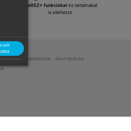
át
MeRSZ+ funkciókat
és tartalmakat
is elérhetsz.
 süti
adása
 IRÁNYELVEK
IMPRESSZUM
ADATVÉDELEM
ered by Klaro!
OK