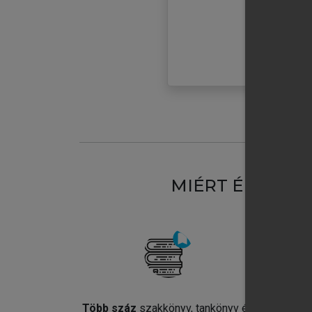
MIÉRT ÉRDEME
Több száz
szakkönyv, tankönyv és
Jel