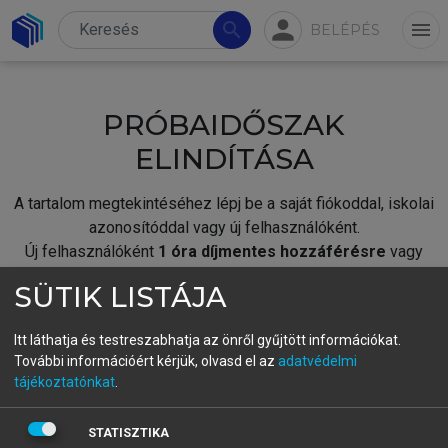
person
search
menu
BELÉPÉS
PRÓBAIDŐSZAK
ELINDÍTÁSA
A tartalom megtekintéséhez lépj be a saját fiókoddal, iskolai
azonosítóddal vagy új felhasználóként.
Új felhasználóként
1 óra díjmentes hozzáférésre
vagy
jogosult.
SÜTIK LISTÁJA
A próbaidőszak elindításához,
jelentkezz
be meglévő
fiókoddal,
vagy hozz létre új fiókot.
Itt láthatja és testreszabhatja az önről gyűjtött információkat.
További információért kérjük, olvasd el az
adatvédelmi
A regisztráció után a
próbaidőszak
automatikusan
elindul.
tájékoztatónkat
.
BELÉPÉS SAJÁT FIÓKKAL
STATISZTIKA