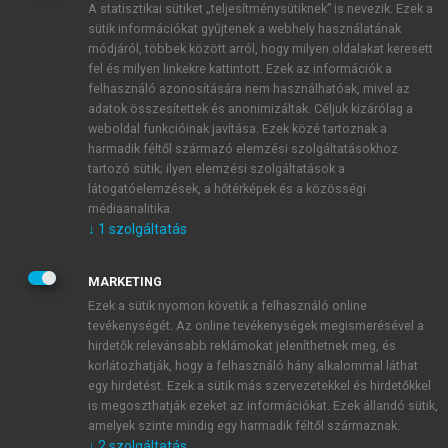
A statisztikai sütiket „teljesítménysütiknek” is nevezik. Ezek a
sütik információkat gyűjtenek a webhely használatának
módjáról, többek között arról, hogy milyen oldalakat keresett
ÚJ FIÓK LÉTREHOZÁSA
fel és milyen linkekre kattintott. Ezek az információk a
1 óra díjmentes hozzáférés
felhasználó azonosítására nem használhatóak, mivel az
adatok összesítettek és anonimizáltak. Céljuk kizárólag a
weboldal funkcióinak javítása. Ezek közé tartoznak a
E-MAIL-CÍM
harmadik féltől származó elemzési szolgáltatásokhoz
tartozó sütik; ilyen elemzési szolgáltatások a
látogatóelemzések, a hőtérképek és a közösségi
NÉV
médiaanalitika.
↓
1
szolgáltatás
JELSZÓ
MARKETING
Ezek a sütik nyomon követik a felhasználó online
tevékenységét. Az online tevékenységek megismerésével a
JELSZÓ ÚJRA
hirdetők relevánsabb reklámokat jeleníthetnek meg, és
korlátozhatják, hogy a felhasználó hány alkalommal láthat
egy hirdetést. Ezek a sütik más szervezetekkel és hirdetőkkel
is megoszthatják ezeket az információkat. Ezek állandó sütik,
Kérek értesítést a MeRSZ újdonságairól, akcióiról.
amelyek szinte mindig egy harmadik féltől származnak.
↓
2
szolgáltatás