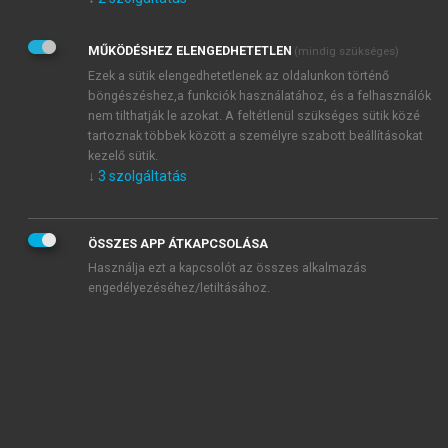
Kérek értesítést az Akadémiai Kiadó Zrt. újdonságairól,
akcióiról.
MŰKÖDÉSHEZ ELENGEDHETETLEN
(mindig szükséges)
Az
Adatkezelési tájékoztatóban
foglaltakat tudomásul
veszem és elfogadom.
Ezek a sütik elengedhetetlenek az oldalunkon történő
Az
Általános vásárlási feltételeket
, valamint a
szotar.net
és a
böngészéshez,a funkciók használatához, és a felhasználók
mersz.hu
oldalak licencszerződéseiben foglaltakat
nem tilthatják le azokat. A feltétlenül szükséges sütik közé
tudomásul veszem és elfogadom.
tartoznak többek között a személyre szabott beállításokat
kezelő sütik.
↓
3
szolgáltatás
KIPRÓBÁLOM
ÖSSZES APP ÁTKAPCSOLÁSA
Használja ezt a kapcsolót az összes alkalmazás
engedélyezéséhez/letiltásához.
MIÉRT ÉRDEMES A MERSZ ONLINE
OKOSKÖNYVTÁRAT HASZNÁLNI?