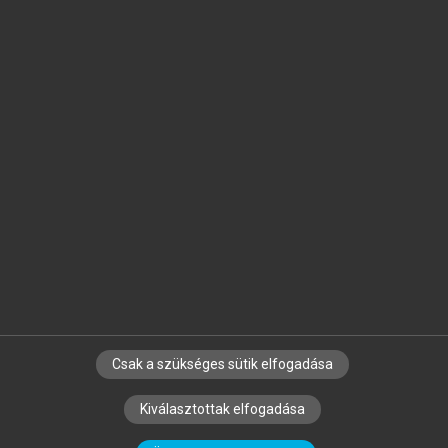
Jelöld meg a számodra fontos részeket, és
készíts
saját
jegyzeteket!
Egyéni előfizetéssel további
MeRSZ+ funkciókat
és
tartalmakat is elérhetsz.
Csak a szükséges sütik elfogadása
SZERZŐKNEK
CÉGEKNEK
KÖNYVTÁROSOKNAK
Kiválasztottak elfogadása
SZERKESZTÉSI ÉS LEKTORÁLÁSI ALAPELVEK