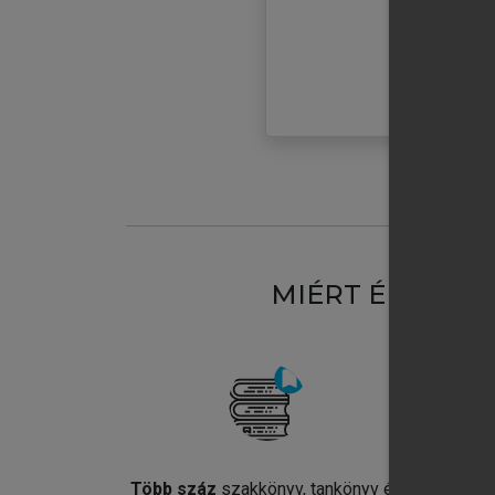
MIÉRT ÉRDEME
Több száz
szakkönyv, tankönyv és
Jel