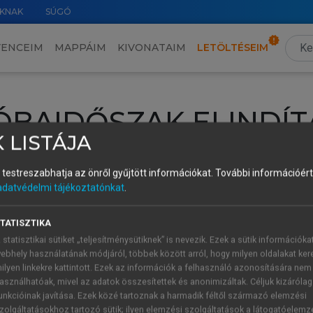
KNAK
SÚGÓ
VENCEIM
MAPPÁIM
KIVONATAIM
LETÖLTÉSEIM
ÓBAIDŐSZAK ELINDÍT
 LISTÁJA
intéséhez lépj be a saját fiókoddal, iskolai azonosítóddal vagy ú
és testreszabhatja az önről gyűjtött információkat.
További információért 
Új felhasználóként
1 óra díjmentes hozzáférésre
vagy jogosult
adatvédelmi tájékoztatónkat
.
k elindításához,
jelentkezz
be meglévő fiókoddal,
vagy hozz lé
A regisztráció után a
próbaidőszak
automatikusan
elindul.
TATISZTIKA
 statisztikai sütiket „teljesítménysütiknek” is nevezik. Ezek a sütik információka
ebhely használatának módjáról, többek között arról, hogy milyen oldalakat kere
ilyen linkekre kattintott. Ezek az információk a felhasználó azonosítására nem
ÚJ FIÓK 
ÁT FIÓKKAL
asználhatóak, mivel az adatok összesítettek és anonimizáltak. Céljuk kizáróla
1 óra díjme
unkcióinak javítása. Ezek közé tartoznak a harmadik féltől származó elemzési
zolgáltatásokhoz tartozó sütik; ilyen elemzési szolgáltatások a látogatóelemz