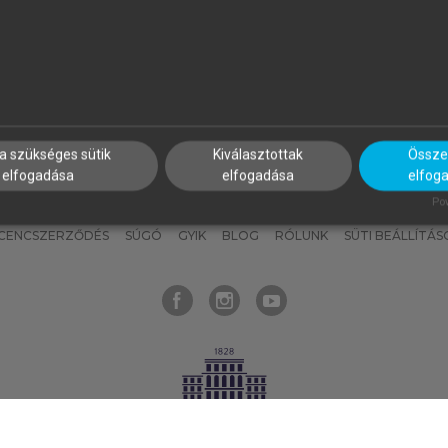
nyokat, hogy bármikor azonnal
részeket, és
készíts
saj
hozzájuk férhess!
jegyzeteket!
a szükséges sütik
Kiválasztottak
Összes
elfogadása
elfogadása
elfog
KNAK
SZERKESZTÉSI ÉS LEKTORÁLÁSI ALAPELVEK
MI – ÁLTALÁNOS
Pow
ICENCSZERZŐDÉS
SÚGÓ
GYIK
BLOG
RÓLUNK
SÜTI BEÁLLÍTÁS