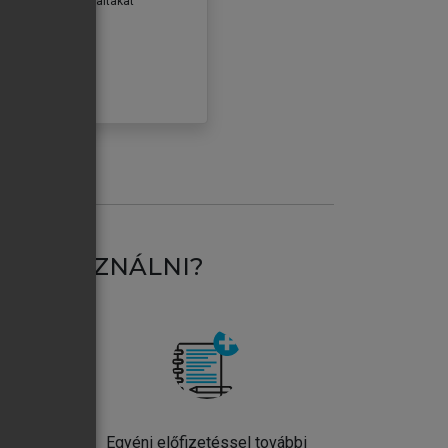
erződéseiben foglaltakat
ogadom.
ÓBÁLOM
AT HASZNÁLNI?
ntos
Egyéni előfizetéssel további