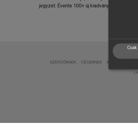
jegyzet. Évente 100+ új kiadvány.
kiadvá
Csak 
SZERZŐKNEK
CÉGEKNEK
KÖNYVTÁROSO
L
Verzió: 2.7.2