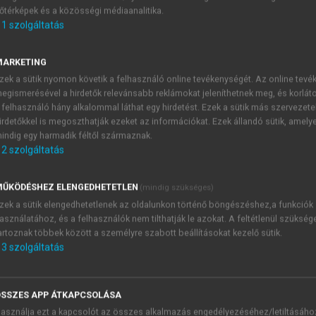
őtérképek és a közösségi médiaanalitika.
E-MAIL-CÍM
1
szolgáltatás
MARKETING
NÉV
zek a sütik nyomon követik a felhasználó online tevékenységét. Az online tev
egismerésével a hirdetők relevánsabb reklámokat jeleníthetnek meg, és korlát
 felhasználó hány alkalommal láthat egy hirdetést. Ezek a sütik más szervezete
JELSZÓ
irdetőkkel is megoszthatják ezeket az információkat. Ezek állandó sütik, amely
indig egy harmadik féltől származnak.
2
szolgáltatás
JELSZÓ ÚJRA
PÉS
ŰKÖDÉSHEZ ELENGEDHETETLEN
(mindig szükséges)
zek a sütik elengedhetetlenek az oldalunkon történő böngészéshez,a funkciók
asználatához, és a felhasználók nem tilthatják le azokat. A feltétlenül szükség
Kérek értesítést a MeRSZ új
artoznak többek között a személyre szabott beállításokat kezelő sütik.
Kérek értesítést az Akadémi
3
szolgáltatás
akcióiról.
 VAGY?
Az
Adatkezelési tájékozta
yi azonosítóval
veszem és elfogadom.
SSZES APP ÁTKAPCSOLÁSA
Az
Általános vásárlási felt
asználja ezt a kapcsolót az összes alkalmazás engedélyezéséhez/letiltásáho