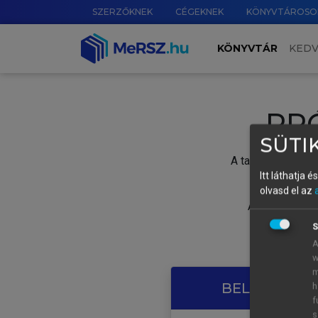
SZERZŐKNEK
CÉGEKNEK
KÖNYVTÁROSO
KÖNYVTÁR
KED
PR
SÜTIK
A tartalom megtek
Itt láthatja 
olvasd el az
A próbaidősza
S
A
w
m
BELÉPÉS SAJ
h
f
s