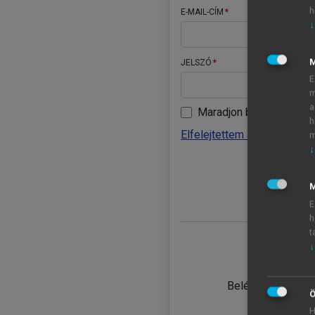
h
E-MAIL-CÍM
↓
JELSZÓ
E
m
a
Maradjon belépve
h
Elfelejtettem a jelszavamat
m
↓
BELÉ
M
E
h
t
↓
TANULÓ
Belépés intézmén
Ö
H