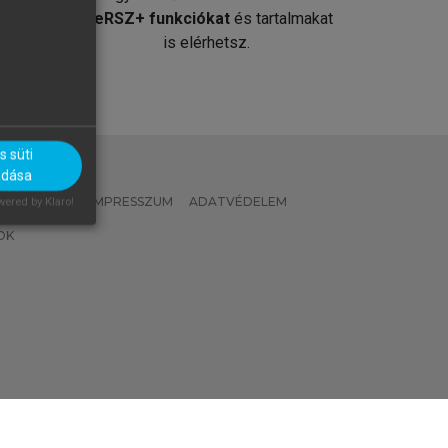
át
MeRSZ+ funkciókat
és tartalmakat
is elérhetsz.
 süti
adása
 IRÁNYELVEK
IMPRESSZUM
ADATVÉDELEM
ered by Klaro!
OK