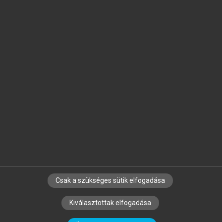
Jelöld meg a számodra fontos részeket, és
készíts
saját
jegyzeteket!
Egyéni előfizetéssel további
MeRSZ+ funkciókat
és
tartalmakat is elérhetsz.
Csak a szükséges sütik elfogadása
SZERZŐKNEK
CÉGEKNEK
KÖNYVTÁROSOKNAK
Kiválasztottak elfogadása
SZERKESZTÉSI ÉS LEKTORÁLÁSI ALAPELVEK