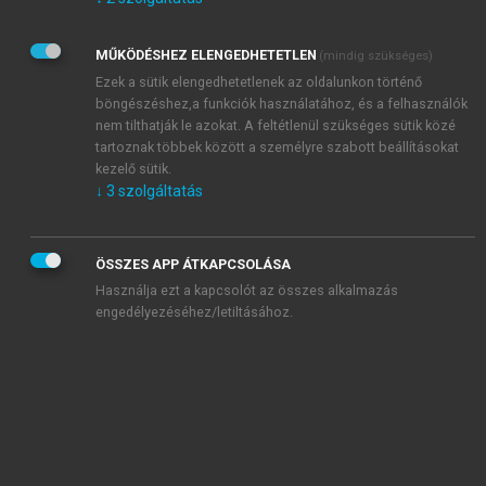
Kérek értesítést az Akadémiai Kiadó Zrt. újdonságairól,
akcióiról.
MŰKÖDÉSHEZ ELENGEDHETETLEN
(mindig szükséges)
Az
Adatkezelési tájékoztatóban
foglaltakat tudomásul
veszem és elfogadom.
Ezek a sütik elengedhetetlenek az oldalunkon történő
Az
Általános vásárlási feltételeket
, valamint a
szotar.net
és a
böngészéshez,a funkciók használatához, és a felhasználók
mersz.hu
oldalak licencszerződéseiben foglaltakat
nem tilthatják le azokat. A feltétlenül szükséges sütik közé
tudomásul veszem és elfogadom.
tartoznak többek között a személyre szabott beállításokat
kezelő sütik.
↓
3
szolgáltatás
KIPRÓBÁLOM
ÖSSZES APP ÁTKAPCSOLÁSA
Használja ezt a kapcsolót az összes alkalmazás
engedélyezéséhez/letiltásához.
MIÉRT ÉRDEMES A MERSZ ONLINE
OKOSKÖNYVTÁRAT HASZNÁLNI?