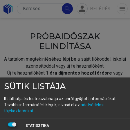
person
search
menu
BELÉPÉS
PRÓBAIDŐSZAK
ELINDÍTÁSA
A tartalom megtekintéséhez lépj be a saját fiókoddal, iskolai
azonosítóddal vagy új felhasználóként.
Új felhasználóként
1 óra díjmentes hozzáférésre
vagy
jogosult.
SÜTIK LISTÁJA
A próbaidőszak elindításához,
jelentkezz
be meglévő
fiókoddal,
vagy hozz létre új fiókot.
Itt láthatja és testreszabhatja az önről gyűjtött információkat.
További információért kérjük, olvasd el az
adatvédelmi
A regisztráció után a
próbaidőszak
automatikusan
elindul.
tájékoztatónkat
.
BELÉPÉS SAJÁT FIÓKKAL
STATISZTIKA