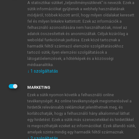
A statisztikai sütiket „teljesítménysütiknek” is nevezik. Ezek a
sütik információkat gyűjtenek a webhely használatának
módjáról, többek között arról, hogy milyen oldalakat keresett
ÚJ FIÓK LÉTREHOZÁSA
fel és milyen linkekre kattintott. Ezek az információk a
1 óra díjmentes hozzáférés
felhasználó azonosítására nem használhatóak, mivel az
adatok összesítettek és anonimizáltak. Céljuk kizárólag a
weboldal funkcióinak javítása. Ezek közé tartoznak a
E-MAIL-CÍM
harmadik féltől származó elemzési szolgáltatásokhoz
tartozó sütik; ilyen elemzési szolgáltatások a
látogatóelemzések, a hőtérképek és a közösségi
NÉV
médiaanalitika.
↓
1
szolgáltatás
JELSZÓ
MARKETING
Ezek a sütik nyomon követik a felhasználó online
tevékenységét. Az online tevékenységek megismerésével a
JELSZÓ ÚJRA
hirdetők relevánsabb reklámokat jeleníthetnek meg, és
korlátozhatják, hogy a felhasználó hány alkalommal láthat
egy hirdetést. Ezek a sütik más szervezetekkel és hirdetőkkel
is megoszthatják ezeket az információkat. Ezek állandó sütik,
Kérek értesítést a MeRSZ újdonságairól, akcióiról.
amelyek szinte mindig egy harmadik féltől származnak.
↓
2
szolgáltatás