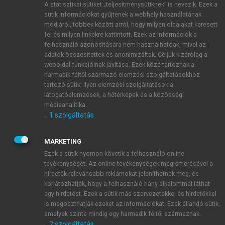
A statisztikai sütiket „teljesítménysütiknek” is nevezik. Ezek a
sütik információkat gyűjtenek a webhely használatának
módjáról, többek között arról, hogy milyen oldalakat keresett
ÚJ FIÓK LÉTREHOZÁSA
fel és milyen linkekre kattintott. Ezek az információk a
1 óra díjmentes hozzáférés
felhasználó azonosítására nem használhatóak, mivel az
adatok összesítettek és anonimizáltak. Céljuk kizárólag a
weboldal funkcióinak javítása. Ezek közé tartoznak a
E-MAIL-CÍM
harmadik féltől származó elemzési szolgáltatásokhoz
tartozó sütik; ilyen elemzési szolgáltatások a
látogatóelemzések, a hőtérképek és a közösségi
NÉV
médiaanalitika.
↓
1
szolgáltatás
JELSZÓ
MARKETING
Ezek a sütik nyomon követik a felhasználó online
tevékenységét. Az online tevékenységek megismerésével a
JELSZÓ ÚJRA
hirdetők relevánsabb reklámokat jeleníthetnek meg, és
korlátozhatják, hogy a felhasználó hány alkalommal láthat
egy hirdetést. Ezek a sütik más szervezetekkel és hirdetőkkel
is megoszthatják ezeket az információkat. Ezek állandó sütik,
Kérek értesítést a MeRSZ újdonságairól, akcióiról.
amelyek szinte mindig egy harmadik féltől származnak.
↓
2
szolgáltatás