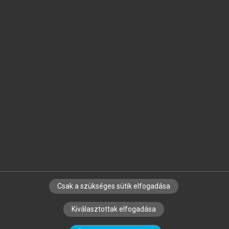
Jelöld meg a számodra fontos részeket, és
készíts
saját
jegyzeteket!
Egyéni előfizetéssel további
MeRSZ+ funkciókat
és
tartalmakat is elérhetsz.
Csak a szükséges sütik elfogadása
SZERZŐKNEK
CÉGEKNEK
KÖNYVTÁROSOKNAK
Kiválasztottak elfogadása
SZERKESZTÉSI ÉS LEKTORÁLÁSI ALAPELVEK