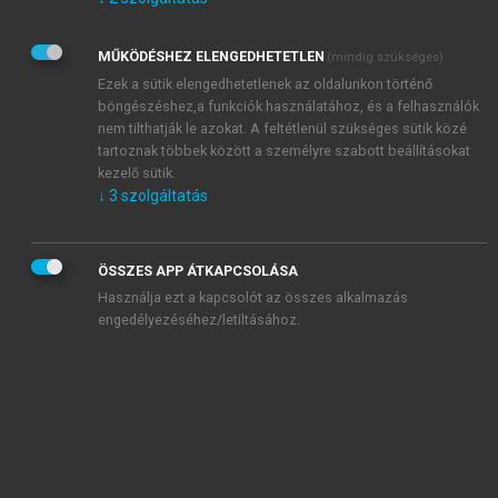
Kérek értesítést az Akadémiai Kiadó Zrt. újdonságairól,
akcióiról.
MŰKÖDÉSHEZ ELENGEDHETETLEN
(mindig szükséges)
Az
Adatkezelési tájékoztatóban
foglaltakat tudomásul
veszem és elfogadom.
Ezek a sütik elengedhetetlenek az oldalunkon történő
Az
Általános vásárlási feltételeket
, valamint a
szotar.net
és a
böngészéshez,a funkciók használatához, és a felhasználók
mersz.hu
oldalak licencszerződéseiben foglaltakat
nem tilthatják le azokat. A feltétlenül szükséges sütik közé
tudomásul veszem és elfogadom.
tartoznak többek között a személyre szabott beállításokat
kezelő sütik.
↓
3
szolgáltatás
KIPRÓBÁLOM
ÖSSZES APP ÁTKAPCSOLÁSA
Használja ezt a kapcsolót az összes alkalmazás
engedélyezéséhez/letiltásához.
MIÉRT ÉRDEMES A MERSZ ONLINE
OKOSKÖNYVTÁRAT HASZNÁLNI?