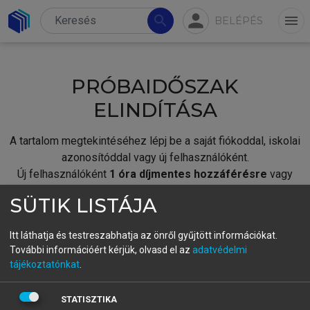
person
search
menu
BELÉPÉS
PRÓBAIDŐSZAK
ELINDÍTÁSA
A tartalom megtekintéséhez lépj be a saját fiókoddal, iskolai
azonosítóddal vagy új felhasználóként.
Új felhasználóként
1 óra díjmentes hozzáférésre
vagy
jogosult.
SÜTIK LISTÁJA
A próbaidőszak elindításához,
jelentkezz
be meglévő
fiókoddal,
vagy hozz létre új fiókot.
Itt láthatja és testreszabhatja az önről gyűjtött információkat.
További információért kérjük, olvasd el az
adatvédelmi
A regisztráció után a
próbaidőszak
automatikusan
elindul.
tájékoztatónkat
.
BELÉPÉS SAJÁT FIÓKKAL
STATISZTIKA