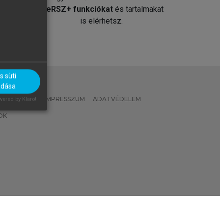
át
MeRSZ+ funkciókat
és tartalmakat
is elérhetsz.
 süti
adása
 IRÁNYELVEK
IMPRESSZUM
ADATVÉDELEM
ered by Klaro!
OK