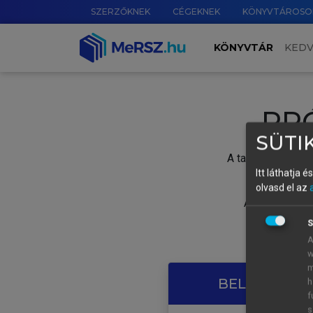
SZERZŐKNEK
CÉGEKNEK
KÖNYVTÁROSO
KÖNYVTÁR
KED
PR
SÜTIK
A tartalom megtek
Itt láthatja 
olvasd el az
A próbaidősza
S
A
w
m
BELÉPÉS SAJ
h
f
s