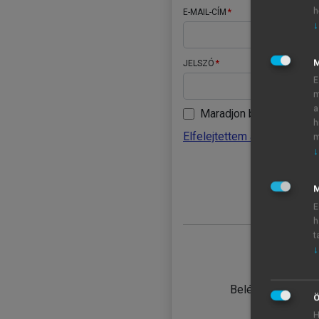
h
E-MAIL-CÍM
↓
JELSZÓ
E
m
a
Maradjon belépve
h
Elfelejtettem a jelszavamat
m
↓
BELÉ
M
E
h
t
↓
TANULÓ
Belépés intézmén
Ö
H