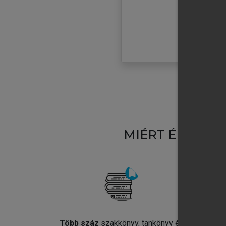
MIÉRT ÉRDEME
Több száz
szakkönyv, tankönyv és
Jel