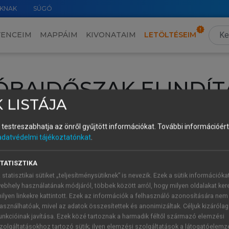
KNAK
SÚGÓ
VENCEIM
MAPPÁIM
KIVONATAIM
LETÖLTÉSEIM
ÓBAIDŐSZAK ELINDÍT
 LISTÁJA
intéséhez lépj be a saját fiókoddal, iskolai azonosítóddal vagy ú
és testreszabhatja az önről gyűjtött információkat.
További információért 
Új felhasználóként
1 óra díjmentes hozzáférésre
vagy jogosult
adatvédelmi tájékoztatónkat
.
k elindításához,
jelentkezz
be meglévő fiókoddal,
vagy hozz lé
A regisztráció után a
próbaidőszak
automatikusan
elindul.
TATISZTIKA
 statisztikai sütiket „teljesítménysütiknek” is nevezik. Ezek a sütik információka
ebhely használatának módjáról, többek között arról, hogy milyen oldalakat kere
ilyen linkekre kattintott. Ezek az információk a felhasználó azonosítására nem
ÚJ FIÓK 
ÁT FIÓKKAL
asználhatóak, mivel az adatok összesítettek és anonimizáltak. Céljuk kizáróla
1 óra díjme
unkcióinak javítása. Ezek közé tartoznak a harmadik féltől származó elemzési
zolgáltatásokhoz tartozó sütik; ilyen elemzési szolgáltatások a látogatóelemz