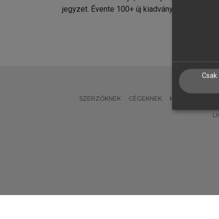
jegyzet. Évente 100+ új kiadvány.
kiadvá
Csak 
SZERZŐKNEK
CÉGEKNEK
KÖNYVTÁROSO
L
Verzió: 2.7.2