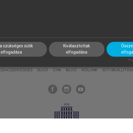
nyokat, hogy bármikor azonnal
részeket, és
készíts
saj
hozzájuk férhess!
jegyzeteket!
a szükséges sütik
Kiválasztottak
Összes
elfogadása
elfogadása
elfog
KNAK
SZERKESZTÉSI ÉS LEKTORÁLÁSI ALAPELVEK
MI – ÁLTALÁNOS
Pow
ICENCSZERZŐDÉS
SÚGÓ
GYIK
BLOG
RÓLUNK
SÜTI BEÁLLÍTÁS