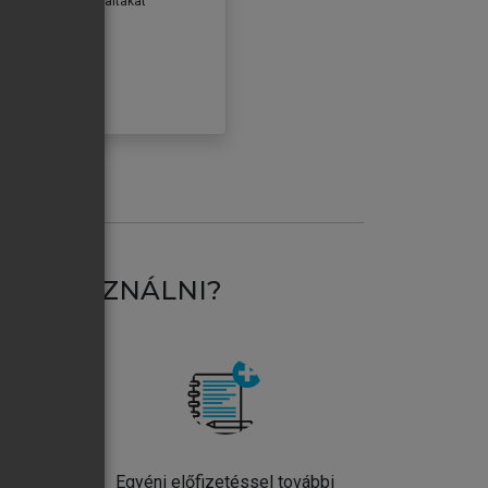
erződéseiben foglaltakat
ogadom.
ÓBÁLOM
AT HASZNÁLNI?
ntos
Egyéni előfizetéssel további