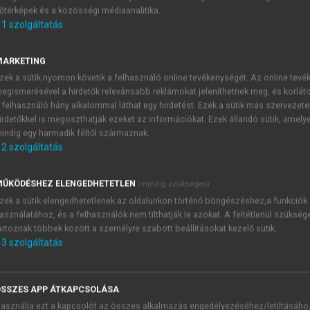
őtérképek és a közösségi médiaanalitika.
E-MAIL-CÍM
1
szolgáltatás
MARKETING
NÉV
zek a sütik nyomon követik a felhasználó online tevékenységét. Az online tev
egismerésével a hirdetők relevánsabb reklámokat jeleníthetnek meg, és korlát
 felhasználó hány alkalommal láthat egy hirdetést. Ezek a sütik más szervezete
JELSZÓ
irdetőkkel is megoszthatják ezeket az információkat. Ezek állandó sütik, amely
indig egy harmadik féltől származnak.
2
szolgáltatás
JELSZÓ ÚJRA
PÉS
ŰKÖDÉSHEZ ELENGEDHETETLEN
(mindig szükséges)
zek a sütik elengedhetetlenek az oldalunkon történő böngészéshez,a funkciók
asználatához, és a felhasználók nem tilthatják le azokat. A feltétlenül szükség
Kérek értesítést a MeRSZ új
artoznak többek között a személyre szabott beállításokat kezelő sütik.
Kérek értesítést az Akadémi
3
szolgáltatás
akcióiról.
 VAGY?
Az
Adatkezelési tájékozta
yi azonosítóval
veszem és elfogadom.
SSZES APP ÁTKAPCSOLÁSA
Az
Általános vásárlási felt
asználja ezt a kapcsolót az összes alkalmazás engedélyezéséhez/letiltásáho